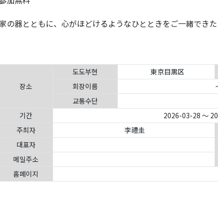
参加無料
家の器とともに、心がほどけるようなひとときをご一緒できた
도도부현
東京目黒区
장소
회장이름
교통수단
기간
2026-03-28 ～ 2
주최자
李禮圭
대표자
메일주소
홈페이지