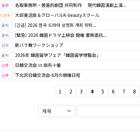
名取事務所・普遍的劇団 共同制作 現代韓国演劇上演...
大邱美活旅＆グローバルK-beautyスクール
[긴급] 2026 한국 드라마 상영회 개최 위탁...
[緊急] 2026 韓国ドラマ上映会 開催 業務委託...
新バラ舞ワークショップ
2026年 韓国留学フェア「韓国留学博覧会」
日韓交流会 in 麻布十番
下北沢日韓交流会-6月の開催日程
1
2
3
4
5
6
7
8