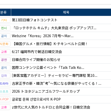
분류
제목
第13回日韓フォトコンテスト
「ロッテホテル キムチ」大丸東京店 ポップアップ(7...
Webzine「Korea」2026 7月号～Mar...
【韓国グルメ・旅行情報】K-チキンベルト公開！
6/27 福岡市内で朝活日韓交流会
日韓合同ライブ開催のお知らせ
国際コンテンツ公募イベント「Talk Talk Ko...
[東医宝鑑アカデミー］ティーセラピー専門課程 第10...
古家正亨の新・韓流“考”～気になる俳優がやってくる！...
2026 トヨタジュニアゴルフワールドカップ
글로벌 문화 산업으로서의 K-POP
z世代に大人気のトルドロと合同企画！日韓交流会