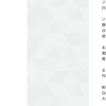
ジ
日
ジ
静
日
使
本
実
貴
ま
作
制
白
大