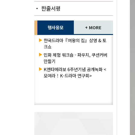
・ 한줄서평
행사응모
+ MORE
▶
한국드라마『여왕의 집』상영 & 토
크쇼
▶
민화 체험 워크숍 - 파우치, 쿠션커버
만들기
▶
K엔타메라보 6주년기념 공개녹화 <
모여라！K-드라마 연구회>