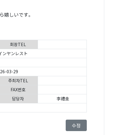
ら嬉しいです。
회장TEL
インヤンレスト
026-03-29
주최자TEL
FAX번호
담당자
李禮圭
수정