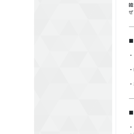
韓
ぜ
■
・
・
・
■
・