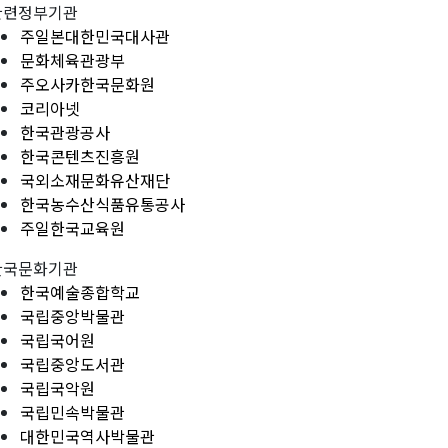
관련정부기관
주일본대한민국대사관
문화체육관광부
주오사카한국문화원
코리아넷
한국관광공사
한국콘텐츠진흥원
국외소재문화유산재단
한국농수산식품유통공사
주일한국교육원
한국문화기관
한국예술종합학교
국립중앙박물관
국립국어원
국립중앙도서관
국립국악원
국립민속박물관
대한민국역사박물관