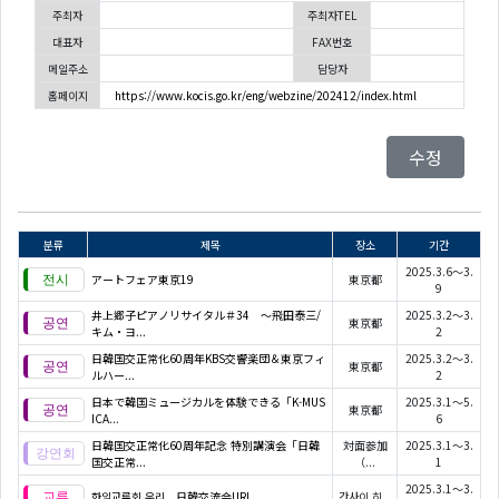
주최자
주최자TEL
대표자
FAX번호
메일주소
담당자
홈페이지
https://www.kocis.go.kr/eng/webzine/202412/index.html
수정
분류
제목
장소
기간
2025.3.6～3.
アートフェア東京19
東京都
9
井上郷子ピアノリサイタル＃34 ～飛田泰三/
2025.3.2～3.
東京都
キム・ヨ...
2
日韓国交正常化60周年KBS交響楽団＆東京フィ
2025.3.2～3.
東京都
ルハー...
2
日本で韓国ミュージカルを体験できる「K-MUS
2025.3.1～5.
東京都
ICA...
6
日韓国交正常化60周年記念 特別講演会「日韓
対面参加
2025.3.1～3.
国交正常...
（...
1
2025.3.1～3.
한일교류회 우리 日韓交流会URI
간사이,히...