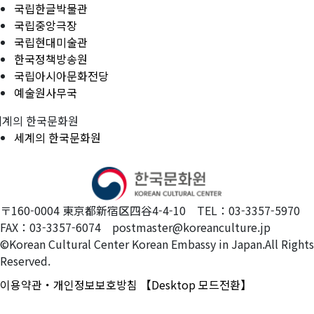
국립한글박물관
국립중앙극장
국립현대미술관
한국정책방송원
국립아시아문화전당
예술원사무국
세계의 한국문화원
세계의 한국문화원
〒160-0004 東京都新宿区四谷4-4-10 TEL：03-3357-5970
FAX：03-3357-6074 postmaster@koreanculture.jp
©Korean Cultural Center Korean Embassy in Japan.All Rights
Reserved.
이용약관・개인정보보호방침
【Desktop 모드전환】