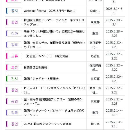
31
2025.3.1～3.
Webzine「Korea」2025 3月号～Han...
Onlin...
31
韓国現代戯曲ドラマリーディング ネクストス
2025.2.28～
東京都
テップVo...
3.4
映画『ケナは韓国が嫌いで』公開記念－映画と
2025.2.28～
東京
本で楽しむ...
2.28
韓国・嶺南大学校、崔範洵教授講演「朝鮮の中
東京都千
2025.2.23～
の『日本・...
代...
2.23
2025.2.22～
【名古屋】2/22（土）日韓交流会
名古屋
2.22
群馬県高
2025.2.22～
日韓交流会IN高崎
崎...
2.22
2025.2.22～
韓国ポジャギアート展示会
東京都
2.23
ピアニスト コ・ヨンギョンアルバム『PRELUD
東京・渋
2025.2.22～
ES...
谷...
2.22
座・高円寺 劇場創造アカデミー「宮殿のモン
2025.2.21～
東京都
スター～T...
2.23
韓国パッチワーク・ポジャギ・チョガッポ作り
2025.2.14～
東京
ワークシ...
2.15
2025.2.13～
2025日韓国際交流クラシック音楽会
埼玉県
2.13