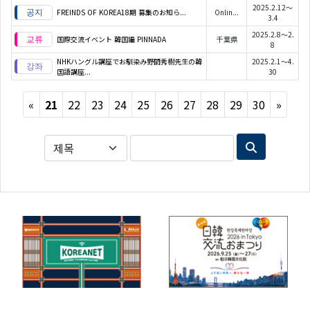
2025.2.12～
FREINDS OF KOREA18期 募集のお知ら...
Onlin...
3.4
2025.2.8～2.
国際交流イベント 韓国編 PINNADA
千葉県
8
NHKハングル講座でお馴染み野間秀樹先生の韓
2025.2.1～4.
国語講座...
30
Previous
Next
«
21
22
23
24
25
26
27
28
29
30
»