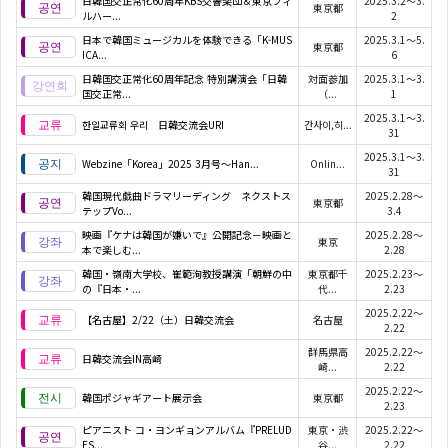
日韓国交正常化60周年KBS交響楽団＆東京フィ
2025.3.2～3.
東京都
ルハー...
2
日本で韓国ミュージカルを体験できる「K-MUS
2025.3.1～5.
東京都
ICA...
6
日韓国交正常化60周年記念 特別講演会「日韓
対面参加
2025.3.1～3.
国交正常...
（...
1
2025.3.1～3.
한일교류회 우리 日韓交流会URI
간사이,히...
31
2025.3.1～3.
Webzine「Korea」2025 3月号～Han...
Onlin...
31
韓国現代戯曲ドラマリーディング ネクストス
2025.2.28～
東京都
テップVo...
3.4
映画『ケナは韓国が嫌いで』公開記念－映画と
2025.2.28～
東京
本で楽しむ...
2.28
韓国・嶺南大学校、崔範洵教授講演「朝鮮の中
東京都千
2025.2.23～
の『日本・...
代...
2.23
2025.2.22～
【名古屋】2/22（土）日韓交流会
名古屋
2.22
群馬県高
2025.2.22～
日韓交流会IN高崎
崎...
2.22
2025.2.22～
韓国ポジャギアート展示会
東京都
2.23
ピアニスト コ・ヨンギョンアルバム『PRELUD
東京・渋
2025.2.22～
ES...
谷...
2.22