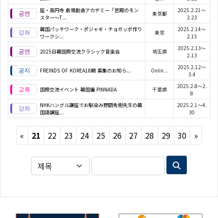
座・高円寺 劇場創造アカデミー「宮殿のモン
2025.2.21～
東京都
スター～T...
2.23
韓国パッチワーク・ポジャギ・チョガッポ作り
2025.2.14～
東京
ワークシ...
2.15
2025.2.13～
2025日韓国際交流クラシック音楽会
埼玉県
2.13
2025.2.12～
FREINDS OF KOREA18期 募集のお知ら...
Onlin...
3.4
2025.2.8～2.
国際交流イベント 韓国編 PINNADA
千葉県
8
NHKハングル講座でお馴染み野間秀樹先生の韓
2025.2.1～4.
国語講座...
30
Previous
Next
«
21
22
23
24
25
26
27
28
29
30
»