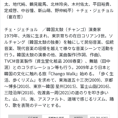
太、地代純、鶴見龍馬、北林玲央、木村佑太、平田裕貴、
定成啓、中谷憧、新山萌、野仲純平）＋チェ・ジェチョル
（崔在哲）
チェ・ジェチョル ／韓国太鼓（チャンゴ）演奏家
1979年、大阪に生まれ、東京育ちの在日コリアン3世。ソ
ルチャング（韓国太鼓の独奏）を軸にして民俗音楽、伝統
音楽、現代音楽の垣根を越えて様々な音楽シーンで活動を
行う。韓国太鼓の演奏の他、楽曲製作(作詞、作曲)、
TVCM音楽製作（資生堂化粧品 2008春夏）、舞踏（田中
泯）とのコラボレーション等も行う。2009年より日本と
韓国の文化に触れる旅『Chango Walk』始める。「歩く生
活、歩くリズム」を求めて、東海道五十三次(2009)、京都
～博多(2010)、東京～韓国 星州(2015)、富士山詣(2016)、
三陸沿岸(2018)、佐渡島一周(2021)の道のりを叩き歩い
た。山、川、海、アスファルト、道端で感じるリズム、踊
り、歌を表現のテーマとする。
도도부현
京都市左京区
회장TEL
075-791-9207