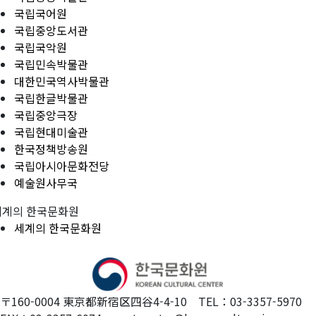
국립국어원
국립중앙도서관
국립국악원
국립민속박물관
대한민국역사박물관
국립한글박물관
국립중앙극장
국립현대미술관
한국정책방송원
국립아시아문화전당
예술원사무국
세계의 한국문화원
세계의 한국문화원
〒160-0004 東京都新宿区四谷4-4-10 TEL：03-3357-5970