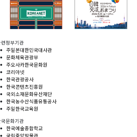
관련정부기관
주일본대한민국대사관
문화체육관광부
주오사카한국문화원
코리아넷
한국관광공사
한국콘텐츠진흥원
국외소재문화유산재단
한국농수산식품유통공사
주일한국교육원
한국문화기관
한국예술종합학교
국립중앙박물관