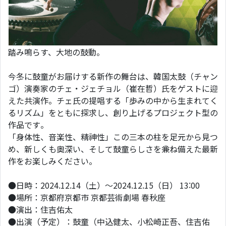
踏み鳴らす、大地の鼓動。
今冬に鼓童がお届けする新作の舞台は、韓国太鼓（チャン
ゴ）演奏家のチェ・ジェチョル（崔在哲）氏をゲストに迎
えた共演作。チェ氏の提唱する「歩みの中から生まれてく
るリズム」をともに探求し、創り上げるプロジェクト型の
作品です。
「身体性、音楽性、精神性」この三本の柱を足元から見つ
め、新しくも奥深い、そして鼓童らしさを兼ね備えた最新
作をお楽しみください。
●日時：2024.12.14（土）〜2024.12.15（日） 13:00
●場所：京都府京都市 京都芸術劇場 春秋座
●演出：住吉佑太
●出演（予定）：鼓童（中込健太、小松崎正吾、住吉佑