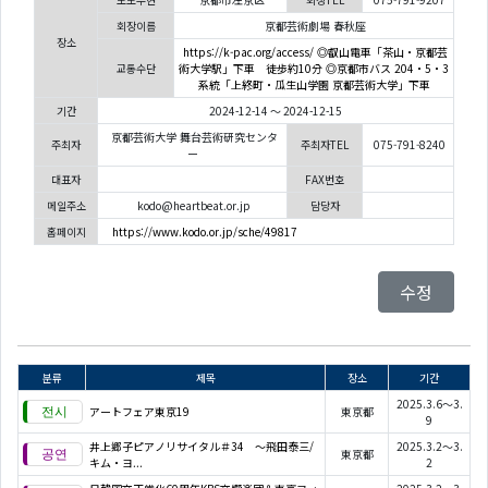
회장이름
京都芸術劇場 春秋座
장소
https://k-pac.org/access/ ◎叡山電車「茶山・京都芸
교통수단
術大学駅」下車 徒歩約10分 ◎京都市バス 204・5・3
系統「上終町・瓜生山学園 京都芸術大学」下車
기간
2024-12-14 ～ 2024-12-15
京都芸術大学 舞台芸術研究センタ
주최자
주최자TEL
075-791-8240
ー
대표자
FAX번호
메일주소
kodo@heartbeat.or.jp
담당자
홈페이지
https://www.kodo.or.jp/sche/49817
수정
분류
제목
장소
기간
2025.3.6～3.
アートフェア東京19
東京都
9
井上郷子ピアノリサイタル＃34 ～飛田泰三/
2025.3.2～3.
東京都
キム・ヨ...
2