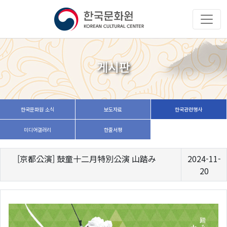
게시판
한국문화원 소식
보도자료
한국관련행사
미디어갤러리
한줄서평
[京都公演] 鼓童十二月特別公演 山踏み
2024-11-
20