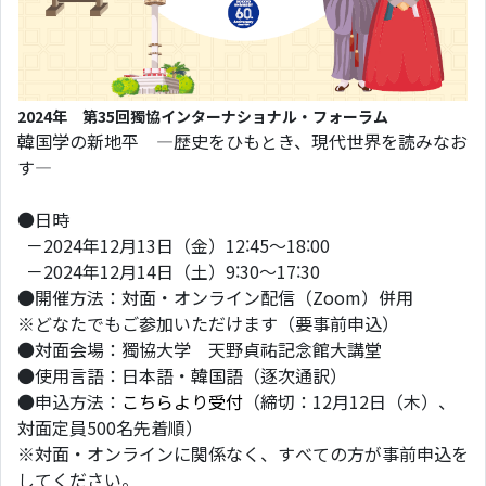
2024年 第35回獨協インターナショナル・フォーラム
韓国学の新地平 ―歴史をひもとき、現代世界を読みなお
す―
●日時
－2024年12月13日（金）12:45～18:00
－2024年12月14日（土）9:30～17:30
●開催方法：対面・オンライン配信（Zoom）併用
※どなたでもご参加いただけます（要事前申込）
●対面会場：獨協大学 天野貞祐記念館大講堂
●使用言語：日本語・韓国語（逐次通訳）
●申込方法：
こちらより受付
（締切：12月12日（木）、
対面定員500名先着順）
※対面・オンラインに関係なく、すべての方が事前申込を
してください。