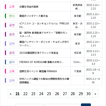
群馬県高
2025.2.22～
日韓交流会IN高崎
崎...
2.22
2025.2.22～
韓国ポジャギアート展示会
東京都
2.23
ピアニスト コ・ヨンギョンアルバム『PRELUD
東京・渋
2025.2.22～
ES...
谷...
2.22
座・高円寺 劇場創造アカデミー「宮殿のモン
2025.2.21～
東京都
スター～T...
2.23
韓国パッチワーク・ポジャギ・チョガッポ作り
2025.2.14～
東京
ワークシ...
2.15
2025.2.13～
2025日韓国際交流クラシック音楽会
埼玉県
2.13
2025.2.12～
FREINDS OF KOREA18期 募集のお知ら...
Onlin...
3.4
2025.2.8～2.
国際交流イベント 韓国編 PINNADA
千葉県
8
NHKハングル講座でお馴染み野間秀樹先生の韓
2025.2.1～4.
国語講座...
30
Previous
Next
«
21
22
23
24
25
26
27
28
29
30
»