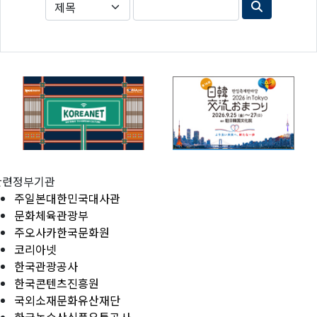
관련정부기관
주일본대한민국대사관
문화체육관광부
주오사카한국문화원
코리아넷
한국관광공사
한국콘텐츠진흥원
국외소재문화유산재단