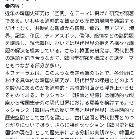
●内容：
近年の韓国史研究は「空間」をテーマに掲げた研究が顕著
である。いわゆる通時的な観点から歴史的展開を議論する
だけでなく、共時的な観点から情報、都市、東アジア、境
界、記憶、移民、ディアスポラ、信仰、感情などの諸問題
を議論し、現代韓国、ひいては現代世界の抱える様々な課
題の解決を模索している。さらに韓国史研究は、現代世界
の課題と向き合うなかで、韓国学研究を構成する諸テーマ
ともつながる部分が多い。
本フォーラムは、このような問題意識のもとで、各分野に
おける具体的な韓国史研究が、現代世界の課題とどのよう
な関係にあるのかを通時的・共時的側面から浮き上がらせ
るものである。セッション１【移動と記憶】は通時的な視
座から韓国史研究の現代世界における意義を検討する。セ
ッション２【韓国古代の歴史空間と現代世界】は共時的な
歴史空間として古代を設定し、古代空間と現代世界とのつ
ながりについて扱う。さらに特別セッション【韓国史と韓
国学の現在】として歴史家による分析の実践から、韓国史