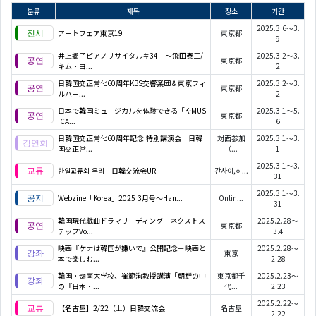
분류
제목
장소
기간
2025.3.6～3.
アートフェア東京19
東京都
9
井上郷子ピアノリサイタル＃34 ～飛田泰三/
2025.3.2～3.
東京都
キム・ヨ...
2
日韓国交正常化60周年KBS交響楽団＆東京フィ
2025.3.2～3.
東京都
ルハー...
2
日本で韓国ミュージカルを体験できる「K-MUS
2025.3.1～5.
東京都
ICA...
6
日韓国交正常化60周年記念 特別講演会「日韓
対面参加
2025.3.1～3.
国交正常...
（...
1
2025.3.1～3.
한일교류회 우리 日韓交流会URI
간사이,히...
31
2025.3.1～3.
Webzine「Korea」2025 3月号～Han...
Onlin...
31
韓国現代戯曲ドラマリーディング ネクストス
2025.2.28～
東京都
テップVo...
3.4
映画『ケナは韓国が嫌いで』公開記念－映画と
2025.2.28～
東京
本で楽しむ...
2.28
韓国・嶺南大学校、崔範洵教授講演「朝鮮の中
東京都千
2025.2.23～
の『日本・...
代...
2.23
2025.2.22～
【名古屋】2/22（土）日韓交流会
名古屋
2.22