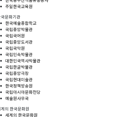
한국농수산식품유통공사
주일한국교육원
한국문화기관
한국예술종합학교
국립중앙박물관
국립국어원
국립중앙도서관
국립국악원
국립민속박물관
대한민국역사박물관
국립한글박물관
국립중앙극장
국립현대미술관
한국정책방송원
국립아시아문화전당
예술원사무국
세계의 한국문화원
세계의 한국문화원