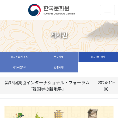
게시판
한국문화원 소식
보도자료
한국관련행사
미디어갤러리
한줄서평
第35回獨協インターナショナル・フォーラム
2024-11-
「韓国学の新地平」
08