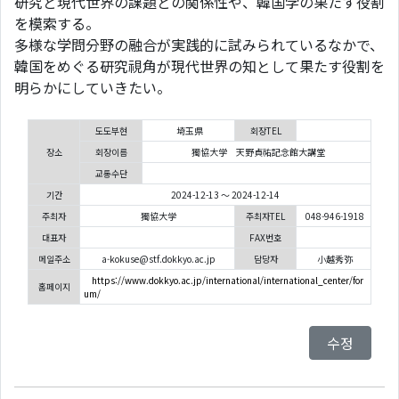
研究と現代世界の課題との関係性や、韓国学の果たす役割
を模索する。
多様な学問分野の融合が実践的に試みられているなかで、
韓国をめぐる研究視角が現代世界の知として果たす役割を
明らかにしていきたい。
도도부현
埼玉県
회장TEL
장소
회장이름
獨協大学 天野貞祐記念館大講堂
교통수단
기간
2024-12-13 ～ 2024-12-14
주최자
獨協大学
주최자TEL
048-946-1918
대표자
FAX번호
메일주소
a-kokuse@stf.dokkyo.ac.jp
담당자
小越秀弥
https://www.dokkyo.ac.jp/international/international_center/for
홈페이지
um/
수정