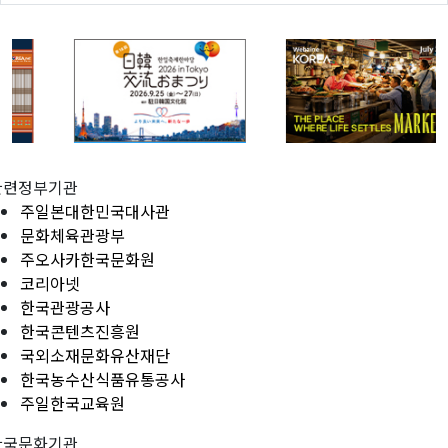
관련정부기관
주일본대한민국대사관
문화체육관광부
주오사카한국문화원
코리아넷
한국관광공사
한국콘텐츠진흥원
국외소재문화유산재단
한국농수산식품유통공사
주일한국교육원
한국문화기관