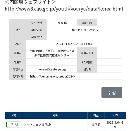
＜内閣府ウェブサイト＞
http://www8.cao.go.jp/youth/kouryu/data/korea.html
도도부현
東京都
회장TEL
장소
회장이름
都市センターホテル
교통수단
기간
2024-11-02 ～ 2024-11-03
主催 内閣府 / 実施 一般財団法人青
주최자
주최자TEL
少年国際交流推進センター
대표자
FAX번호
메일주소
korea@centerye.org
담당자
홈페이지
https://centerye.org/tsudoi2024/
수정
분류
제목
장소
기간
2025.3.6～3.
アートフェア東京19
東京都
9