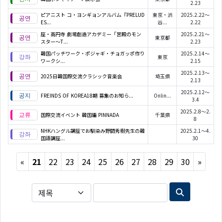
2.23
ピアニスト コ・ヨンギョンアルバム『PRELUD
東京・渋
2025.2.22～
ES...
谷...
2.22
座・高円寺 劇場創造アカデミー「宮殿のモン
2025.2.21～
東京都
スター～T...
2.23
韓国パッチワーク・ポジャギ・チョガッポ作り
2025.2.14～
東京
ワークシ...
2.15
2025.2.13～
2025日韓国際交流クラシック音楽会
埼玉県
2.13
2025.2.12～
FREINDS OF KOREA18期 募集のお知ら...
Onlin...
3.4
2025.2.8～2.
国際交流イベント 韓国編 PINNADA
千葉県
8
NHKハングル講座でお馴染み野間秀樹先生の韓
2025.2.1～4.
国語講座...
30
Previous
Next
«
21
22
23
24
25
26
27
28
29
30
»