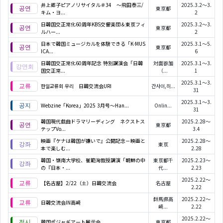
井上郷子ピアノリサイタル＃34 ～飛田泰三/
2025.3.2～3.
東京都
キム・ヨ...
2
日韓国交正常化60周年KBS交響楽団＆東京フィ
2025.3.2～3.
東京都
ルハー...
2
日本で韓国ミュージカルを体験できる「K-MUS
2025.3.1～5.
東京都
ICA...
6
日韓国交正常化60周年記念 特別講演会「日韓
対面参加
2025.3.1～3.
国交正常...
（...
1
2025.3.1～3.
한일교류회 우리 日韓交流会URI
간사이,히...
31
2025.3.1～3.
Webzine「Korea」2025 3月号～Han...
Onlin...
31
韓国現代戯曲ドラマリーディング ネクストス
2025.2.28～
東京都
テップVo...
3.4
映画『ケナは韓国が嫌いで』公開記念－映画と
2025.2.28～
東京
本で楽しむ...
2.28
韓国・嶺南大学校、崔範洵教授講演「朝鮮の中
東京都千
2025.2.23～
の『日本・...
代...
2.23
2025.2.22～
【名古屋】2/22（土）日韓交流会
名古屋
2.22
群馬県高
2025.2.22～
日韓交流会IN高崎
崎...
2.22
2025.2.22～
韓国ポジャギアート展示会
東京都