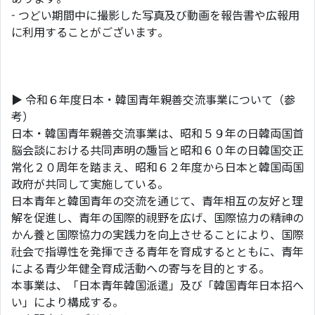
- つどい期間中に撮影した写真及び動画を報告書や広報用
に利用することがございます。
▶ 令和６年度日本・韓国青年親善交流事業について（参
考）
日本・韓国青年親善交流事業は、昭和５９年の日韓両国首
脳会談における共同声明の趣旨と昭和６０年の日韓国交正
常化２０周年を踏まえ、昭和６２年度から日本と韓国両国
政府が共同して実施している。
日本青年と韓国青年の交流を通じて、青年相互の友好と理
解を促進し、青年の国際的視野を広げ、国際協力の精神の
かん養と国際協力の実践力を向上させることにより、国際
社会で指導性を発揮できる青年を育成するとともに、青年
による青少年健全育成活動への寄与を目的とする。
本事業は、「日本青年韓国派遣」及び「韓国青年日本招へ
い」により構成する。