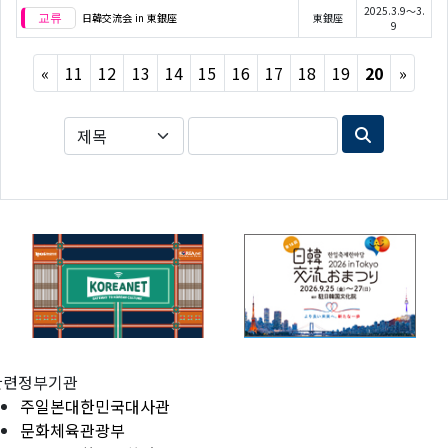
2025.3.9～3.
日韓交流会 in 東銀座
東銀座
9
Previous
Next
«
11
12
13
14
15
16
17
18
19
20
»
관련정부기관
주일본대한민국대사관
문화체육관광부