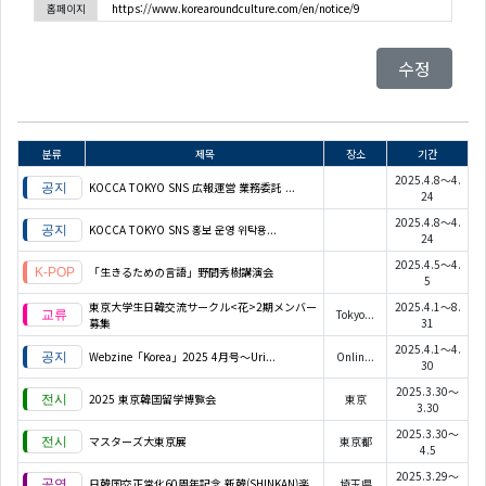
홈페이지
https://www.korearoundculture.com/en/notice/9
수정
분류
제목
장소
기간
2025.4.8～4.
KOCCA TOKYO SNS 広報運営 業務委託 ...
24
2025.4.8～4.
KOCCA TOKYO SNS 홍보 운영 위탁용...
24
2025.4.5～4.
「生きるための言語」野間秀樹講演会
5
東京大学生日韓交流サークル<花>2期メンバー
2025.4.1～8.
Tokyo...
募集
31
2025.4.1～4.
Webzine「Korea」2025 4月号～Uri...
Onlin...
30
2025.3.30～
2025 東京韓国留学博覧会
東京
3.30
2025.3.30～
マスターズ大東京展
東京都
4.5
2025.3.29～
日韓国交正常化60周年記念 新韓(SHINKAN)楽...
埼玉県