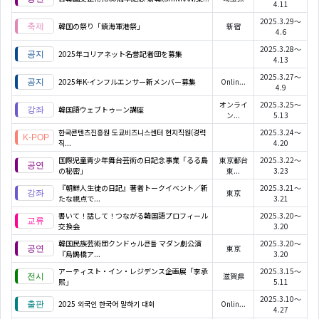
4.11
2025.3.29～
韓国の祭り「鎮海軍港祭」
新宿
4.6
2025.3.28～
2025年コリアネット名誉記者団を募集
4.13
2025.3.27～
2025年K-インフルエンサー新メンバー募集
Onlin...
4.9
オンライ
2025.3.25～
韓国語ウェブトゥーン講座
ン...
5.13
한국콘텐츠진흥원 도쿄비즈니스센터 현지직원(경력
2025.3.24～
직...
4.20
国際児童青少年舞台芸術の日記念事業「るる島
東京都台
2025.3.22～
の秘密」
東...
3.23
『朝鮮人生徒の日記』著者トークイベント／新
2025.3.21～
東京
たな視点で...
3.21
書いて！話して！つながる韓国語プロフィール
2025.3.20～
交換会
3.20
韓国民族芸術団クンドゥル큰들 マダン劇公演
2025.3.20～
東京
『烏鵲橋ア...
3.20
アーティスト・イン・レジデンス企画展「李承
2025.3.15～
滋賀県
熙」
5.11
2025.3.10～
2025 외국인 한국어 말하기 대회
Onlin...
4.27