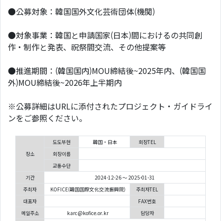
●公募対象：韓国国外⽂化芸術団体(機関)
●対象事業：韓国と申請国家(⽇本)間におけるの共同創
作・制作と発表、祝祭間交流、その他提案等
●推進期間：(韓国国内)MOU締結後~2025年内、(韓国国
外)MOU締結後~2026年上半期内
※公募詳細はURLに添付されたプロジェクト・ガイドライ
ンをご参照ください。
도도부현
韓国・日本
회장TEL
장소
회장이름
교통수단
기간
2024-12-26 ～ 2025-01-31
주최자
KOFICE(韓国国際文化交流振興院)
주최자TEL
대표자
FAX번호
메일주소
karc@kofice.or.kr
담당자