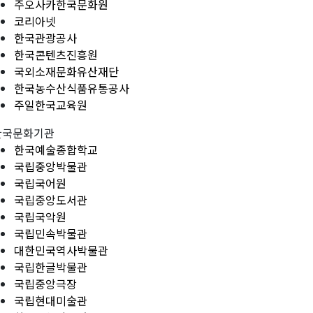
주오사카한국문화원
코리아넷
한국관광공사
한국콘텐츠진흥원
국외소재문화유산재단
한국농수산식품유통공사
주일한국교육원
한국문화기관
한국예술종합학교
국립중앙박물관
국립국어원
국립중앙도서관
국립국악원
국립민속박물관
대한민국역사박물관
국립한글박물관
국립중앙극장
국립현대미술관