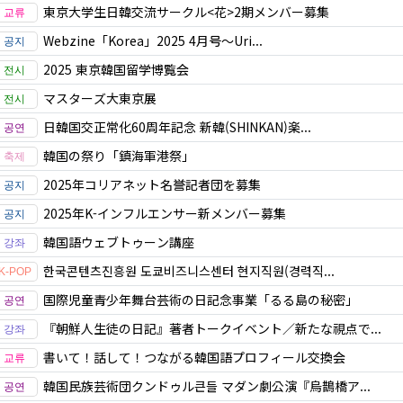
東京大学生日韓交流サークル<花>2期メンバー募集
Webzine「Korea」2025 4月号～Uri...
2025 東京韓国留学博覧会
マスターズ大東京展
日韓国交正常化60周年記念 新韓(SHINKAN)楽...
韓国の祭り「鎮海軍港祭」
2025年コリアネット名誉記者団を募集
2025年K-インフルエンサー新メンバー募集
韓国語ウェブトゥーン講座
한국콘텐츠진흥원 도쿄비즈니스센터 현지직원(경력직...
国際児童青少年舞台芸術の日記念事業「るる島の秘密」
『朝鮮人生徒の日記』著者トークイベント／新たな視点で...
書いて！話して！つながる韓国語プロフィール交換会
韓国民族芸術団クンドゥル큰들 マダン劇公演『烏鵲橋ア...