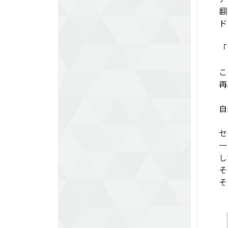
翻
ド
「
こ
再
自
セ
一
し
そ
そ