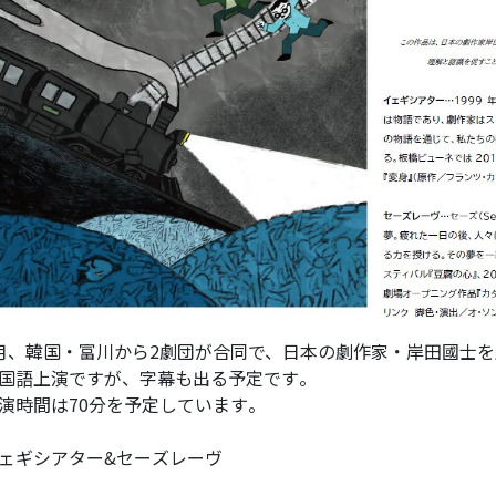
月、韓国・富川から2劇団が合同で、日本の劇作家・岸田國士
国語上演ですが、字幕も出る予定です。
演時間は70分を予定しています。
ェギシアター&セーズレーヴ