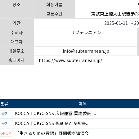
장소
회장이름
교통수단
東武東上線大山駅徒歩7
기간
2025-01-11 ～ 2
주최자
サブテレニアン
대표자
메일주소
info@subterranean.jp
홈페이지
https://www.subterranean.jp/
분류
제목
KOCCA TOKYO SNS 広報運営 業務委託 ...
KOCCA TOKYO SNS 홍보 운영 위탁용...
「生きるための言語」野間秀樹講演会