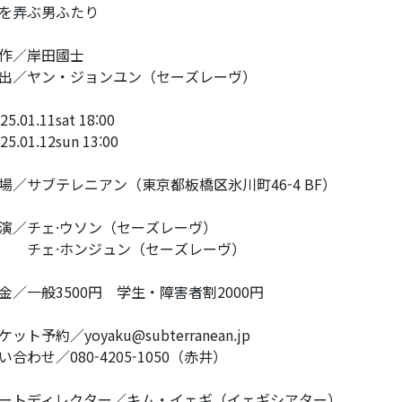
を弄ぶ男ふたり
原作︎︎／岸田國士
出︎／ヤン・ジョンユン（セーズレーヴ）
025.01.11sat 18:00
25.01.12sun 13:00
場︎︎／サブテレニアン（東京都板橋区氷川町46-4 BF）
出演︎／チェ·ウソン（セーズレーヴ）
チェ·ホンジュン（セーズレーヴ）
料金︎／一般3500円 学生・障害者割2000円
ケット予約︎／yoyaku@subterranean.jp
問い合わせ／080-4205-1050（赤井）
アートディレクター／キム・イェギ（イェギシアター）