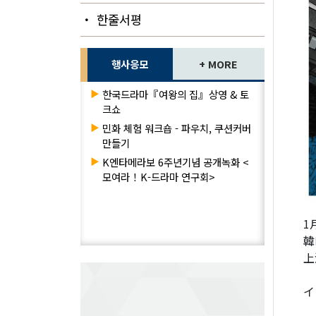
・ 한줄서평
행사응모
+ MORE
▶
한국드라마『여왕의 집』상영 & 토
크쇼
▶
민화 체험 워크숍 - 파우치, 쿠션커버
만들기
▶
K엔타메라보 6주년기념 공개녹화 <
모여라！K-드라마 연구회>
1
韓
上
イ