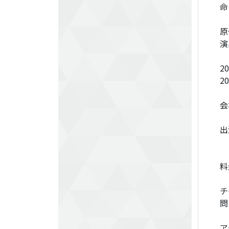
命
​
演
​2
20
会
​
​
チ
​
​