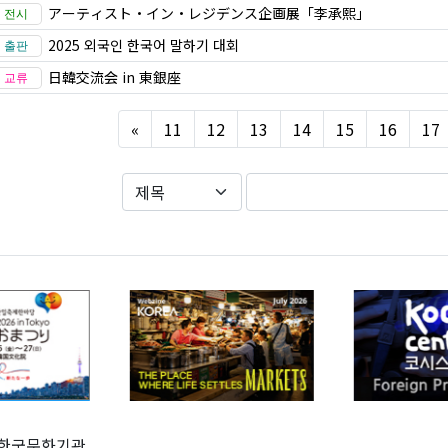
アーティスト・イン・レジデンス企画展「李承熙」
2025 외국인 한국어 말하기 대회
日韓交流会 in 東銀座
Previous
«
11
12
13
14
15
16
17
한국문화기관