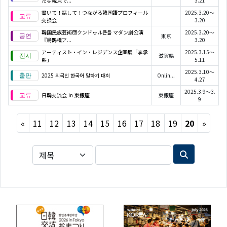
たな視点で...
3.21
書いて！話して！つながる韓国語プロフィール
2025.3.20～
交換会
3.20
韓国民族芸術団クンドゥル큰들 マダン劇公演
2025.3.20～
東京
『烏鵲橋ア...
3.20
アーティスト・イン・レジデンス企画展「李承
2025.3.15～
滋賀県
熙」
5.11
2025.3.10～
2025 외국인 한국어 말하기 대회
Onlin...
4.27
2025.3.9～3.
日韓交流会 in 東銀座
東銀座
9
Previous
Next
«
11
12
13
14
15
16
17
18
19
20
»