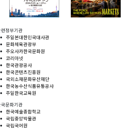
관련정부기관
주일본대한민국대사관
문화체육관광부
주오사카한국문화원
코리아넷
한국관광공사
한국콘텐츠진흥원
국외소재문화유산재단
한국농수산식품유통공사
주일한국교육원
한국문화기관
한국예술종합학교
국립중앙박물관
국립국어원