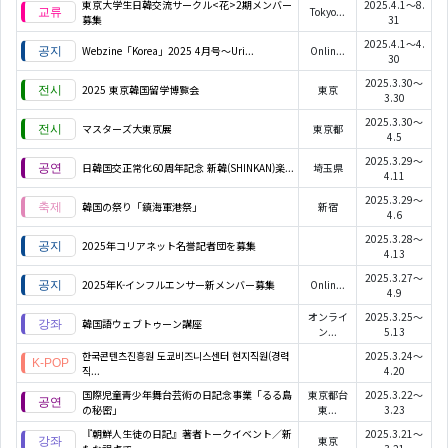
東京大学生日韓交流サークル<花>2期メンバー
2025.4.1～8.
Tokyo...
募集
31
2025.4.1～4.
Webzine「Korea」2025 4月号～Uri...
Onlin...
30
2025.3.30～
2025 東京韓国留学博覧会
東京
3.30
2025.3.30～
マスターズ大東京展
東京都
4.5
2025.3.29～
日韓国交正常化60周年記念 新韓(SHINKAN)楽...
埼玉県
4.11
2025.3.29～
韓国の祭り「鎮海軍港祭」
新宿
4.6
2025.3.28～
2025年コリアネット名誉記者団を募集
4.13
2025.3.27～
2025年K-インフルエンサー新メンバー募集
Onlin...
4.9
オンライ
2025.3.25～
韓国語ウェブトゥーン講座
ン...
5.13
한국콘텐츠진흥원 도쿄비즈니스센터 현지직원(경력
2025.3.24～
직...
4.20
国際児童青少年舞台芸術の日記念事業「るる島
東京都台
2025.3.22～
の秘密」
東...
3.23
『朝鮮人生徒の日記』著者トークイベント／新
2025.3.21～
東京