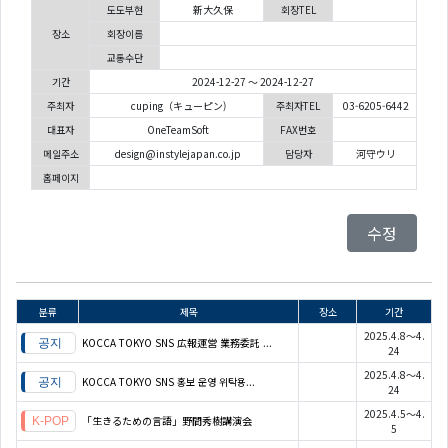
도도부현
新大久保
회장TEL
장소
회장이름
교통수단
기간
2024-12-27 ～ 2024-12-27
주최자
cuping（キューピン)
주최자TEL
03-6205-6442
대표자
OneTeamSoft
FAX번호
메일주소
design@instylejapan.co.jp
담당자
河守ウリ
홈페이지
수정
분류
제목
장소
기간
2025.4.8～4.
KOCCA TOKYO SNS 広報運営 業務委託 ...
24
2025.4.8～4.
KOCCA TOKYO SNS 홍보 운영 위탁용...
24
2025.4.5～4.
「生きるための言語」野間秀樹講演会
5