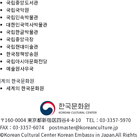
국립중앙도서관
국립국악원
국립민속박물관
대한민국역사박물관
국립한글박물관
국립중앙극장
국립현대미술관
한국정책방송원
국립아시아문화전당
예술원사무국
세계의 한국문화원
세계의 한국문화원
〒160-0004 東京都新宿区四谷4-4-10 TEL：03-3357-5970
FAX：03-3357-6074 postmaster@koreanculture.jp
©Korean Cultural Center Korean Embassy in Japan.All Rights