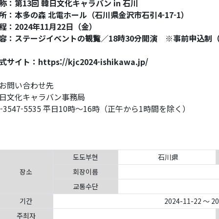
称：第13回 韓日文化キャラバン in 石川
所：本多の森 北電ホール（石川県金沢市石引4-17-1）
程：2024年11月22日（金）
容：ステージイベントの観覧／18時30分開演 ※事前申込制
式サイト：https://kjc2024-ishikawa.jp/
お問い合わせ先
日文化キャラバン事務局
3-3547-5535 平日10時～16時（正午から1時間を除く）
도도부현
石川県
장소
회장이름
교통수단
기간
2024-11-22 ～ 2
주최자