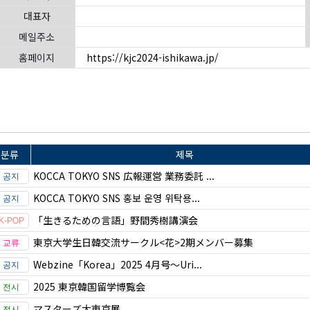
대표자
메일주소
홈페이지
https://kjc2024-ishikawa.jp/
분류
제목
KOCCA TOKYO SNS 広報運営 業務委託 ...
KOCCA TOKYO SNS 홍보 운영 위탁용...
「生きるための言語」野間秀樹講演会
東京大学生日韓交流サークル<花>2期メンバー募集
Webzine「Korea」2025 4月号～Uri...
2025 東京韓国留学博覧会
マスターズ大東京展