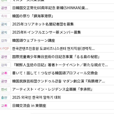
日韓国交正常化60周年記念 新韓(SHINKAN)楽...
韓国の祭り「鎮海軍港祭」
2025年コリアネット名誉記者団を募集
2025年K-インフルエンサー新メンバー募集
韓国語ウェブトゥーン講座
한국콘텐츠진흥원 도쿄비즈니스센터 현지직원(경력직...
国際児童青少年舞台芸術の日記念事業「るる島の秘密」
『朝鮮人生徒の日記』著者トークイベント／新たな視点で...
書いて！話して！つながる韓国語プロフィール交換会
韓国民族芸術団クンドゥル큰들 マダン劇公演『烏鵲橋ア...
アーティスト・イン・レジデンス企画展「李承熙」
2025 외국인 한국어 말하기 대회
日韓交流会 in 東銀座