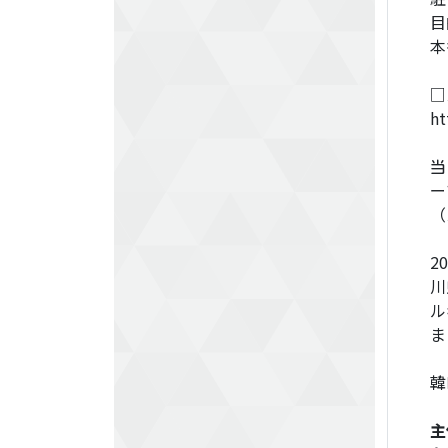
目
本
□
ht
当
ー
（
2
川
ル
ま
韓
主