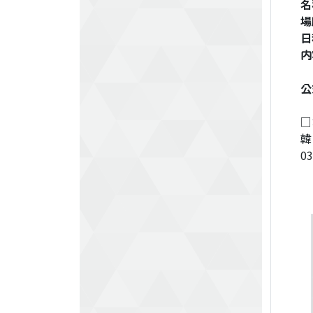
名
場
日
内
公
□
韓
0