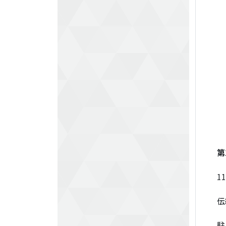
第
1
伝
駐