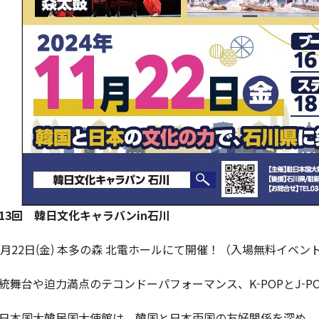
13回 韓日文化キャラバンin石川
1月22日(金) 本多の森 北電ホールにて開催！（入場無料イベン
統舞台や迫力満点のテコンドーパフォーマンス、K-POPとJ-P
日本国大韓民国大使館は、韓国と日本両国の友好関係を深め、