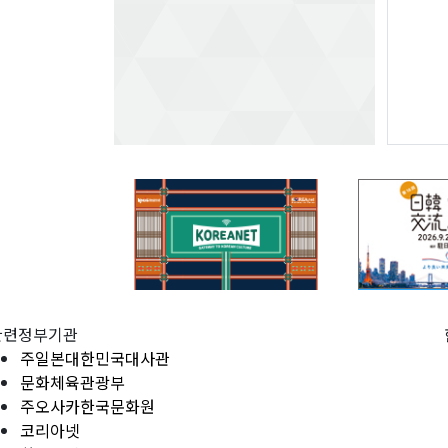
관련정부기관
주일본대한민국대사관
문화체육관광부
주오사카한국문화원
코리아넷