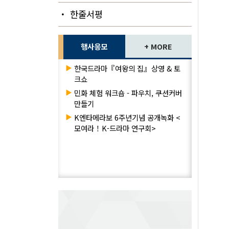
・ 한줄서평
행사응모
+ MORE
▶
한국드라마『여왕의 집』상영 & 토
크쇼
▶
민화 체험 워크숍 - 파우치, 쿠션커버
만들기
▶
K엔타메라보 6주년기념 공개녹화 <
모여라！K-드라마 연구회>