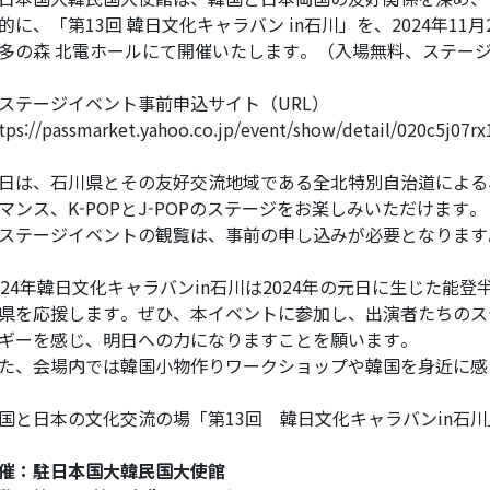
的に、「第13回 韓日文化キャラバン in石川」を、2024年11月2
多の森 北電ホールにて開催いたします。（入場無料、ステー
ステージイベント事前申込サイト（URL）
tps://passmarket.yahoo.co.jp/event/show/detail/020c5j07rx
日は、石川県とその友好交流地域である全北特別自治道による
マンス、K-POPとJ-POPのステージをお楽しみいただけます。
ステージイベントの観覧は、事前の申し込みが必要となります
024年韓日文化キャラバンin石川は2024年の元日に生じた
県を応援します。ぜひ、本イベントに参加し、出演者たちのス
ギーを感じ、明日への力になりますことを願います。
た、会場内では韓国小物作りワークショップや韓国を身近に感
国と日本の文化交流の場「第13回 韓日文化キャラバンin石
催：駐日本国大韓民国大使館