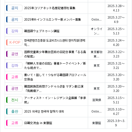
2025.3.28～
2025年コリアネット名誉記者団を募集
4.13
2025.3.27～
2025年K-インフルエンサー新メンバー募集
Onlin...
4.9
オンライ
2025.3.25～
韓国語ウェブトゥーン講座
ン...
5.13
한국콘텐츠진흥원 도쿄비즈니스센터 현지직원(경력
2025.3.24～
직...
4.20
国際児童青少年舞台芸術の日記念事業「るる島
東京都台
2025.3.22～
の秘密」
東...
3.23
『朝鮮人生徒の日記』著者トークイベント／新
2025.3.21～
東京
たな視点で...
3.21
書いて！話して！つながる韓国語プロフィール
2025.3.20～
交換会
3.20
韓国民族芸術団クンドゥル큰들 マダン劇公演
2025.3.20～
東京
『烏鵲橋ア...
3.20
アーティスト・イン・レジデンス企画展「李承
2025.3.15～
滋賀県
熙」
5.11
2025.3.10～
2025 외국인 한국어 말하기 대회
Onlin...
4.27
2025.3.9～3.
日韓交流会 in 東銀座
東銀座
9