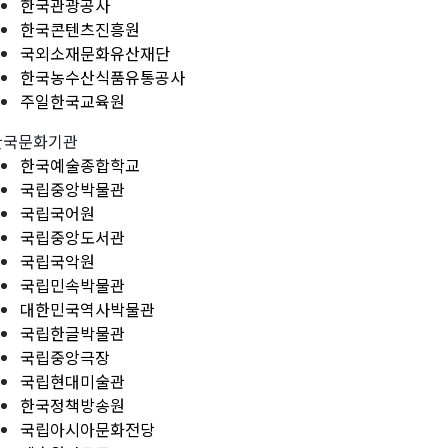
한국관광공사
한국콘텐츠진흥원
국외소재문화유산재단
한국농수산식품유통공사
주일한국교육원
한국문화기관
한국예술종합학교
국립중앙박물관
국립국어원
국립중앙도서관
국립국악원
국립민속박물관
대한민국역사박물관
국립한글박물관
국립중앙극장
국립현대미술관
한국정책방송원
국립아시아문화전당