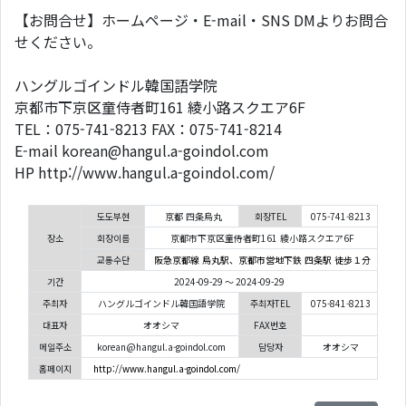
【お問合せ】ホームページ・E-mail・SNS DMよりお問合
せください。
ハングルゴインドル韓国語学院
京都市下京区童侍者町161 綾小路スクエア6F
TEL：075-741-8213 FAX：075-741-8214
E-mail korean@hangul.a-goindol.com
HP http://www.hangul.a-goindol.com/
도도부현
京都 四条烏丸
회장TEL
075-741-8213
장소
회장이름
京都市下京区童侍者町161 綾小路スクエア6F
교통수단
阪急京都線 烏丸駅、京都市営地下鉄 四条駅 徒歩１分
기간
2024-09-29 ～ 2024-09-29
주최자
ハングルゴインドル韓国語学院
주최자TEL
075-841-8213
대표자
オオシマ
FAX번호
메일주소
korean@hangul.a-goindol.com
담당자
オオシマ
홈페이지
http://www.hangul.a-goindol.com/