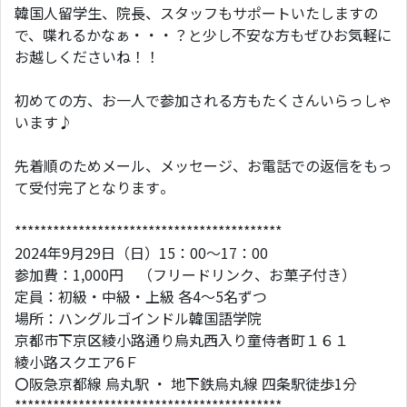
韓国人留学生、院長、スタッフもサポートいたしますの
で、喋れるかなぁ・・・？と少し不安な方もぜひお気軽に
お越しくださいね！！
初めての方、お一人で参加される方もたくさんいらっしゃ
います♪
先着順のためメール、メッセージ、お電話での返信をもっ
て受付完了となります。
******************************************
2024年9月29日（日）15：00～17：00
参加費：1,000円 （フリードリンク、お菓子付き）
定員：初級・中級・上級 各4～5名ずつ
場所：ハングルゴインドル韓国語学院
京都市下京区綾小路通り烏丸西入り童侍者町１６１
綾小路スクエア6Ｆ
〇阪急京都線 烏丸駅 ・ 地下鉄烏丸線 四条駅徒歩1分
******************************************