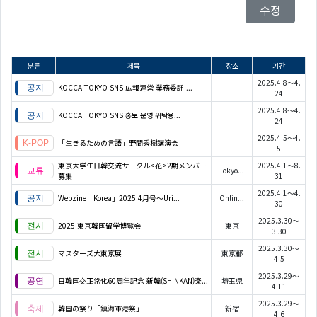
수정
분류
제목
장소
기간
2025.4.8～4.
KOCCA TOKYO SNS 広報運営 業務委託 ...
24
2025.4.8～4.
KOCCA TOKYO SNS 홍보 운영 위탁용...
24
2025.4.5～4.
「生きるための言語」野間秀樹講演会
5
東京大学生日韓交流サークル<花>2期メンバー
2025.4.1～8.
Tokyo...
募集
31
2025.4.1～4.
Webzine「Korea」2025 4月号～Uri...
Onlin...
30
2025.3.30～
2025 東京韓国留学博覧会
東京
3.30
2025.3.30～
マスターズ大東京展
東京都
4.5
2025.3.29～
日韓国交正常化60周年記念 新韓(SHINKAN)楽...
埼玉県
4.11
2025.3.29～
韓国の祭り「鎮海軍港祭」
新宿
4.6