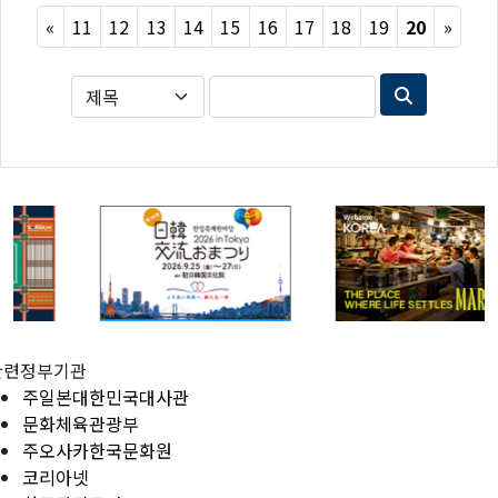
Previous
Next
«
11
12
13
14
15
16
17
18
19
20
»
관련정부기관
주일본대한민국대사관
문화체육관광부
주오사카한국문화원
코리아넷