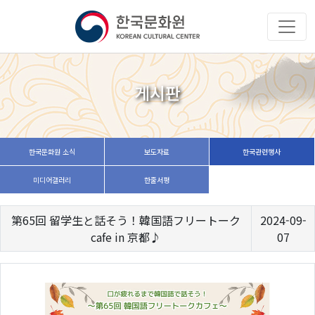
게시판
한국문화원 소식
보도자료
한국관련행사
미디어갤러리
한줄서평
第65回 留学生と話そう！韓国語フリートーク
2024-09-
cafe in 京都♪
07