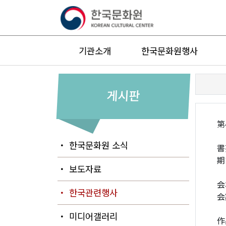
기관소개
한국문화원행사
게시판
第
・ 한국문화원 소식
書
期
・ 보도자료
会
・ 한국관련행사
会
・ 미디어갤러리
作