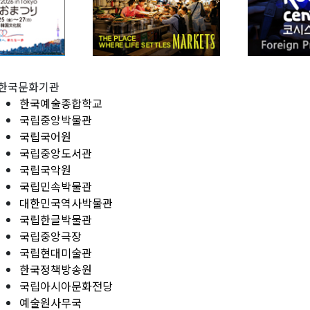
한국문화기관
한국예술종합학교
국립중앙박물관
국립국어원
국립중앙도서관
국립국악원
국립민속박물관
대한민국역사박물관
국립한글박물관
국립중앙극장
국립현대미술관
한국정책방송원
국립아시아문화전당
예술원사무국