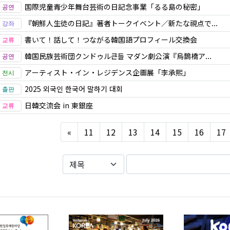
国際児童青少年舞台芸術の日記念事業「るる島の秘密」
『朝鮮人生徒の日記』著者トークイベント／新たな視点で...
書いて！話して！つながる韓国語プロフィール交換会
韓国民族芸術団クンドゥル큰들 マダン劇公演『烏鵲橋ア...
アーティスト・イン・レジデンス企画展「李承熙」
2025 외국인 한국어 말하기 대회
日韓交流会 in 東銀座
Previous
«
11
12
13
14
15
16
17