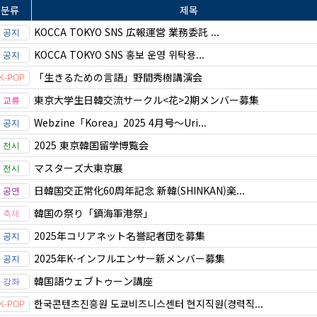
분류
제목
KOCCA TOKYO SNS 広報運営 業務委託 ...
KOCCA TOKYO SNS 홍보 운영 위탁용...
「生きるための言語」野間秀樹講演会
東京大学生日韓交流サークル<花>2期メンバー募集
Webzine「Korea」2025 4月号～Uri...
2025 東京韓国留学博覧会
マスターズ大東京展
日韓国交正常化60周年記念 新韓(SHINKAN)楽...
韓国の祭り「鎮海軍港祭」
2025年コリアネット名誉記者団を募集
2025年K-インフルエンサー新メンバー募集
韓国語ウェブトゥーン講座
한국콘텐츠진흥원 도쿄비즈니스센터 현지직원(경력직...