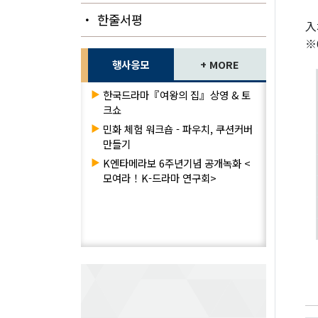
・ 한줄서평
入
※
행사응모
+ MORE
▶
한국드라마『여왕의 집』상영 & 토
크쇼
▶
민화 체험 워크숍 - 파우치, 쿠션커버
만들기
▶
K엔타메라보 6주년기념 공개녹화 <
모여라！K-드라마 연구회>