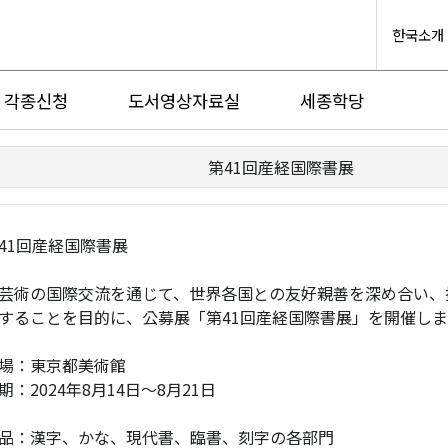
한국소개
각종신청
도서영상자료실
세종학당
第41回産経国際書展
41回産経国際書展
芸術の国際交流を通じて、世界各国との友好親善を深め合い、
することを目的に、公募展「第41回産経国際書展」を開催し
場：東京都美術館
期：2024年8月14日～8月21日
品：漢字、かな、現代書、臨書、刻字の各部門