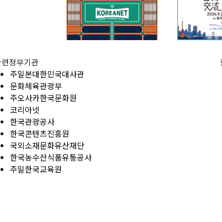
관련정부기관
주일본대한민국대사관
문화체육관광부
주오사카한국문화원
코리아넷
한국관광공사
한국콘텐츠진흥원
국외소재문화유산재단
한국농수산식품유통공사
주일한국교육원