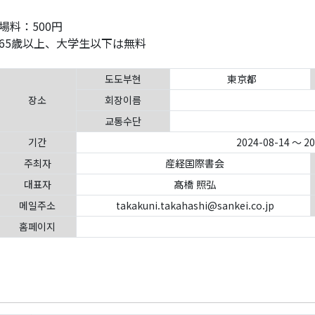
場料：500円
65歳以上、大学生以下は無料
도도부현
東京都
장소
회장이름
교통수단
기간
2024-08-14 ～ 2
주최자
産経国際書会
대표자
髙橋 照弘
메일주소
takakuni.takahashi@sankei.co.jp
홈페이지