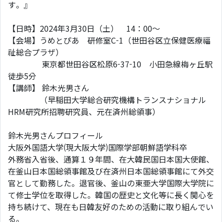
す。』
【日時】2024年3月30日（土） 14：00〜
【会場】うめとぴあ 研修室C-1（世田谷区立保健医療福
祉総合プラザ）
東京都世田谷区松原6-37-10 小田急線梅ヶ丘駅
徒歩5分
【講師】 鈴木光男さん
（早稲田大学総合研究機構トランスナショナル
HRM研究所招聘研究員、元在済州総領事）
鈴木光男さんプロフィール
大阪外国語大学(現大阪大学)国際学部朝鮮語学科卒
外務省入省後、通算１９年間、在大韓民国日本国大使館、
在釜山日本国総領事館及び在済州日本国総領事館にて外交
官として勤務した。退官後、釜山の東亜大学国際大学院に
て修士学位を取得した。韓国の歴史と文化等に長く関心を
持ち続けて、現在も日韓友好のための活動に取り組んでい
る。