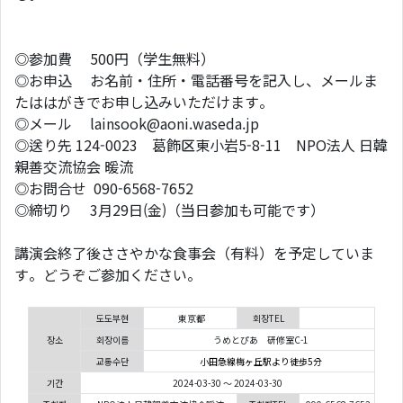
◎参加費 500円（学生無料）
◎お申込 お名前・住所・電話番号を記入し、メールま
たははがきでお申し込みいただけます。
◎メール lainsook@aoni.waseda.jp
◎送り先 124-0023 葛飾区東小岩5-8-11 NPO法人 日韓
親善交流協会 暖流
◎お問合せ 090-6568-7652
◎締切り 3月29日(金)（当日参加も可能です）
講演会終了後ささやかな食事会（有料）を予定していま
す。どうぞご参加ください。
도도부현
東京都
회장TEL
장소
회장이름
うめとぴあ 研修室C-1
교통수단
小田急線梅ヶ丘駅より徒歩5分
기간
2024-03-30 ～ 2024-03-30