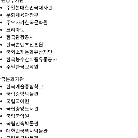
관련정부기관
주일본대한민국대사관
문화체육관광부
주오사카한국문화원
코리아넷
한국관광공사
한국콘텐츠진흥원
국외소재문화유산재단
한국농수산식품유통공사
주일한국교육원
한국문화기관
한국예술종합학교
국립중앙박물관
국립국어원
국립중앙도서관
국립국악원
국립민속박물관
대한민국역사박물관