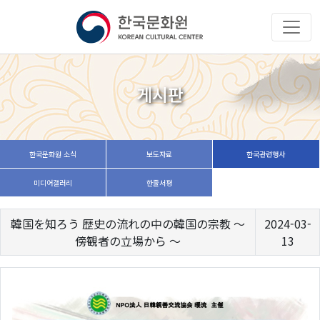
게시판
한국문화원 소식
보도자료
한국관련행사
미디어갤러리
한줄서평
韓国を知ろう 歴史の流れの中の韓国の宗教 〜
2024-03-
傍観者の立場から 〜
13