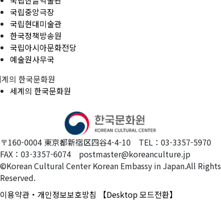
국립한글박물관
국립중앙극장
국립현대미술관
한국정책방송원
국립아시아문화전당
예술원사무국
세계의 한국문화원
세계의 한국문화원
〒160-0004 東京都新宿区四谷4-4-10 TEL：03-3357-5970
FAX：03-3357-6074 postmaster@koreanculture.jp
©Korean Cultural Center Korean Embassy in Japan.All Rights
Reserved.
이용약관・개인정보보호방침
【Desktop 모드전환】