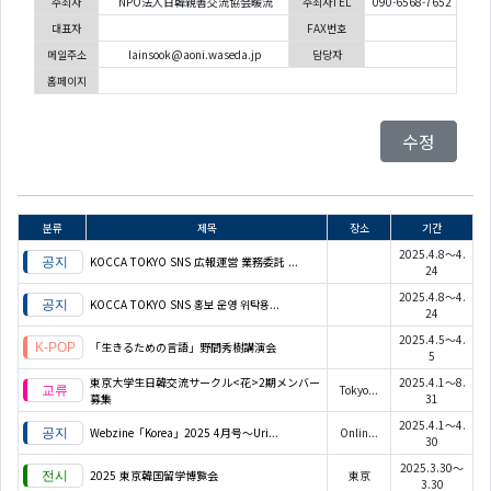
주최자
NPO法人日韓親善交流協会暖流
주최자TEL
090-6568-7652
대표자
FAX번호
메일주소
lainsook@aoni.waseda.jp
담당자
홈페이지
수정
분류
제목
장소
기간
2025.4.8～4.
KOCCA TOKYO SNS 広報運営 業務委託 ...
24
2025.4.8～4.
KOCCA TOKYO SNS 홍보 운영 위탁용...
24
2025.4.5～4.
「生きるための言語」野間秀樹講演会
5
東京大学生日韓交流サークル<花>2期メンバー
2025.4.1～8.
Tokyo...
募集
31
2025.4.1～4.
Webzine「Korea」2025 4月号～Uri...
Onlin...
30
2025.3.30～
2025 東京韓国留学博覧会
東京
3.30