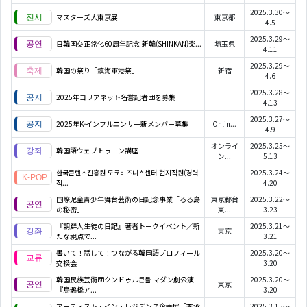
2025.3.30～
マスターズ大東京展
東京都
4.5
2025.3.29～
日韓国交正常化60周年記念 新韓(SHINKAN)楽...
埼玉県
4.11
2025.3.29～
韓国の祭り「鎮海軍港祭」
新宿
4.6
2025.3.28～
2025年コリアネット名誉記者団を募集
4.13
2025.3.27～
2025年K-インフルエンサー新メンバー募集
Onlin...
4.9
オンライ
2025.3.25～
韓国語ウェブトゥーン講座
ン...
5.13
한국콘텐츠진흥원 도쿄비즈니스센터 현지직원(경력
2025.3.24～
직...
4.20
国際児童青少年舞台芸術の日記念事業「るる島
東京都台
2025.3.22～
の秘密」
東...
3.23
『朝鮮人生徒の日記』著者トークイベント／新
2025.3.21～
東京
たな視点で...
3.21
書いて！話して！つながる韓国語プロフィール
2025.3.20～
交換会
3.20
韓国民族芸術団クンドゥル큰들 マダン劇公演
2025.3.20～
東京
『烏鵲橋ア...
3.20
アーティスト・イン・レジデンス企画展「李承
2025.3.15～