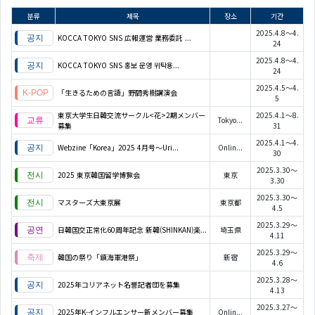
분류
제목
장소
기간
2025.4.8～4.
KOCCA TOKYO SNS 広報運営 業務委託 ...
24
2025.4.8～4.
KOCCA TOKYO SNS 홍보 운영 위탁용...
24
2025.4.5～4.
「生きるための言語」野間秀樹講演会
5
東京大学生日韓交流サークル<花>2期メンバー
2025.4.1～8.
Tokyo...
募集
31
2025.4.1～4.
Webzine「Korea」2025 4月号～Uri...
Onlin...
30
2025.3.30～
2025 東京韓国留学博覧会
東京
3.30
2025.3.30～
マスターズ大東京展
東京都
4.5
2025.3.29～
日韓国交正常化60周年記念 新韓(SHINKAN)楽...
埼玉県
4.11
2025.3.29～
韓国の祭り「鎮海軍港祭」
新宿
4.6
2025.3.28～
2025年コリアネット名誉記者団を募集
4.13
2025.3.27～
2025年K-インフルエンサー新メンバー募集
Onlin...