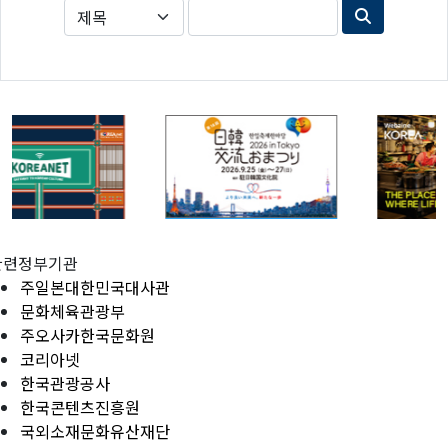
관련정부기관
주일본대한민국대사관
문화체육관광부
주오사카한국문화원
코리아넷
한국관광공사
한국콘텐츠진흥원
국외소재문화유산재단