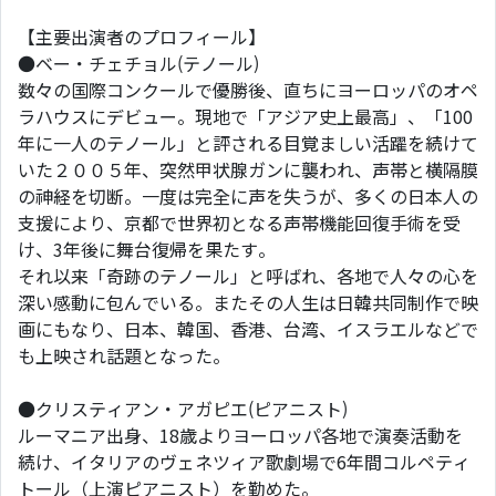
【主要出演者のプロフィール】
●ベー・チェチョル(テノール)
数々の国際コンクールで優勝後、直ちにヨーロッパのオペ
ラハウスにデビュー。現地で「アジア史上最高」、「100
年に一人のテノール」と評される目覚ましい活躍を続けて
いた２００５年、突然甲状腺ガンに襲われ、声帯と横隔膜
の神経を切断。一度は完全に声を失うが、多くの日本人の
支援により、京都で世界初となる声帯機能回復手術を受
け、3年後に舞台復帰を果たす。
それ以来「奇跡のテノール」と呼ばれ、各地で人々の心を
深い感動に包んでいる。またその人生は日韓共同制作で映
画にもなり、日本、韓国、香港、台湾、イスラエルなどで
も上映され話題となった。
●クリスティアン・アガピエ(ピアニスト)
ルーマニア出身、18歳よりヨーロッパ各地で演奏活動を
続け、イタリアのヴェネツィア歌劇場で6年間コルペティ
トール（上演ピアニスト）を勤めた。