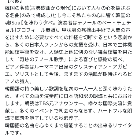
【特徴】
韓国の名歌(古典歌曲から現代)において人々の心を揺さぶ
る名曲(のみで構成し)とし今こそ私たちの心に響く韓国の
魂(Soul)を味わう夕べ。演奏者はテノールのベー・チェチ
ョル(プロフィール参照)。甲状腺の癌摘出手術で人間の声
を出すために必要なすべての神経を切断するという悲劇か
ら、多くの日本人ファンからの支援を受け、日本で生体機
能回復手術を受け、人類史上他に例のない舞台復帰を果た
した「奇跡のテノール歌手」による喜びと感謝の調べ。
ピアノ伴奏はルーマニア出身のクリスティアン・アガピ
エ。ソリストとして今後、ますますの活躍が期待されるピ
アノの詩人。
韓国語の持つ美しい歌詞を聴衆の一人一人と深く味わうた
め、すべての曲を演奏前に日本語和訳の朗読と共にお届け
します。朗読はTBS元アナウンサー、様々な国際交流に貢
献し、多くのイベントで司会のみならず、ハートフルな朗
読で聴衆を魅了している秋沢淳子。
韓国語の名曲を心ゆくまで堪能することの出来るリサイタ
ルです。