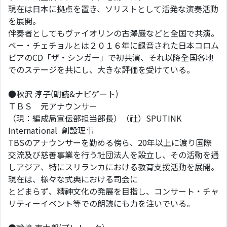
現在は日本に拠点を置き、ソリストとして活発な演奏活動
を展開。
伴奏者としてもヴァイオリンの古澤巌などと全国で共演。
ベー・チェチョルとは２０１６年に録音された日本コロム
ビアのCD「ザ・シンガー」で初共演、それ以降全国各地
でのステージを共にし、大きな評価を受けている。
●秋沢 淳子(朗読&ナビゲート)
ＴＢＳ 元アナウンサー
（現：編成局宣伝部担当部長）（社）SPUTINK
International 創設理事
TBSのアナウンサーを勤める傍ら、20年以上に渡り国際
交流及び慈善事業を行う社団法人を設立し、その活動を通
しアジア、特にスリランカにおける教育支援活動を展開。
現在は、様々な式典における司会に
とどまらず、精神文化の発展を目指し、コンサート・チャ
リティーイベント等での朗読にも力を注いでいる。