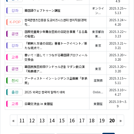
4.9
オンライ
2025.3.25～
韓国語ウェブトゥーン講座
ン...
5.13
한국콘텐츠진흥원 도쿄비즈니스센터 현지직원(경력
2025.3.24～
직...
4.20
国際児童青少年舞台芸術の日記念事業「るる島
東京都台
2025.3.22～
の秘密」
東...
3.23
『朝鮮人生徒の日記』著者トークイベント／新
2025.3.21～
東京
たな視点で...
3.21
書いて！話して！つながる韓国語プロフィール
2025.3.20～
交換会
3.20
韓国民族芸術団クンドゥル큰들 マダン劇公演
2025.3.20～
東京
『烏鵲橋ア...
3.20
アーティスト・イン・レジデンス企画展「李承
2025.3.15～
滋賀県
熙」
5.11
2025.3.10～
2025 외국인 한국어 말하기 대회
Onlin...
4.27
2025.3.9～3.
日韓交流会 in 東銀座
東銀座
9
Previous
Next
«
11
12
13
14
15
16
17
18
19
20
»