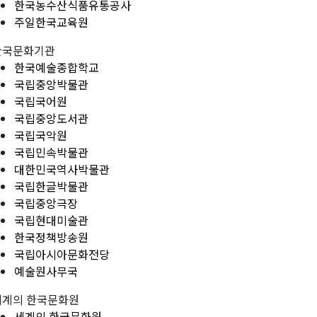
한국농수산식품유통공사
주일한국교육원
한국문화기관
한국예술종합학교
국립중앙박물관
국립국어원
국립중앙도서관
국립국악원
국립민속박물관
대한민국역사박물관
국립한글박물관
국립중앙극장
국립현대미술관
한국정책방송원
국립아시아문화전당
예술원사무국
세계의 한국문화원
세계의 한국문화원