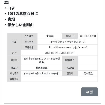
2
部
・山よ
・10月の素敵な日に
・麦畑
・懐かしい金剛山
도도부현
東京都
회장TEL
03-5353-0788
장소
회장이름
オペラシティ・リサイタルホール
교통수단
https://www.operacity.jp/access/
기간
2024-02-09 ～ 2024-02-09
Soul from Seoul コンサート実行委
주최자
주최자TEL
員会
대표자
輪嶋東太郎
FAX번호
메일주소
yasuyuki.a@hallmarks.tokyo.jp
담당자
足立泰之
홈페이지
수정