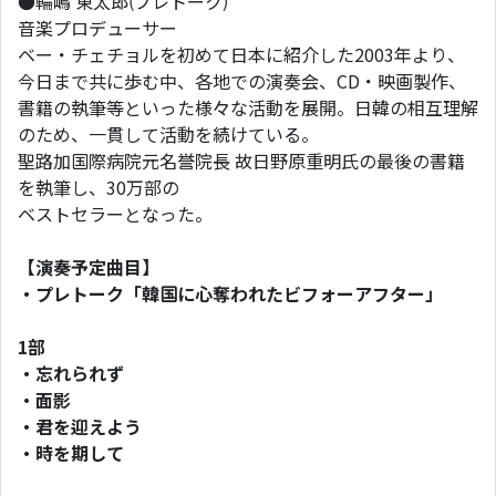
●輪嶋 東太郎(プレトーク)
音楽プロデューサー
ベー・チェチョルを初めて日本に紹介した2003年より、
今日まで共に歩む中、各地での演奏会、CD・映画製作、
書籍の執筆等といった様々な活動を展開。日韓の相互理解
のため、一貫して活動を続けている。
聖路加国際病院元名誉院長 故日野原重明氏の最後の書籍
を執筆し、30万部の
ベストセラーとなった。
【演奏予定曲目】
・プレトーク「韓国に心奪われたビフォーアフター」
1
部
・忘れられず
・面影
・君を迎えよう
・時を期して