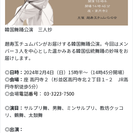
韓国舞踊公演 三人抄
趙寿玉チュムパンがお届けする韓国舞踊公演。今回はメン
バー３人を中心とした温かみある韓国伝統舞踊の妙味をお
届けします。
◎
日時：
2024年2月4日（日）15時半～（14時45分開場）
◎
会場：
座 高円寺２（杉並区高円寺北２丁目１−２ JR高
円寺駅徒歩5分）
◎会場
電話番号
：
03-3223-7500
◎演目：
サルプリ舞、男舞、ミンサルプリ、教坊クッコ
リ、鶴舞、太鼓舞
◎出演：