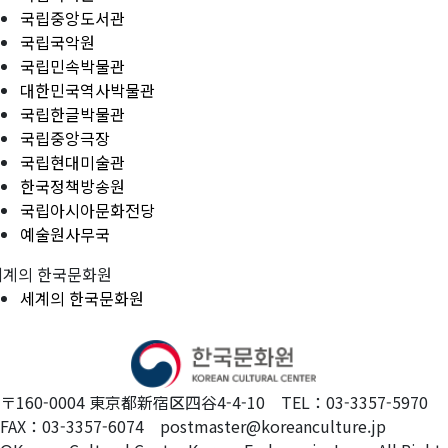
국립중앙도서관
국립국악원
국립민속박물관
대한민국역사박물관
국립한글박물관
국립중앙극장
국립현대미술관
한국정책방송원
국립아시아문화전당
예술원사무국
세계의 한국문화원
세계의 한국문화원
〒160-0004 東京都新宿区四谷4-4-10 TEL：03-3357-5970
FAX：03-3357-6074 postmaster@koreanculture.jp