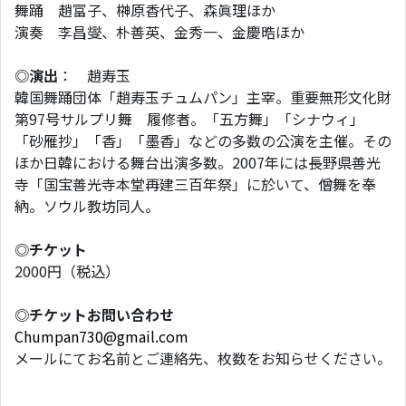
舞踊 趙富子、榊原香代子、森眞理ほか
演奏 李昌燮、朴善英、金秀一、金慶晧ほか
◎
演出
： 趙寿玉
韓国舞踊団体「趙寿玉チュムパン」主宰。重要無形文化財
第97号サルプリ舞 履修者。「五方舞」「シナウィ」
「砂雁抄」「香」「墨香」などの多数の公演を主催。その
ほか日韓における舞台出演多数。2007年には長野県善光
寺「国宝善光寺本堂再建三百年祭」に於いて、僧舞を奉
納。ソウル教坊同人。
◎
チケット
2000円（税込）
◎
チケットお問い合わせ
Chumpan730@gmail.com
メールにてお名前とご連絡先、枚数をお知らせください。