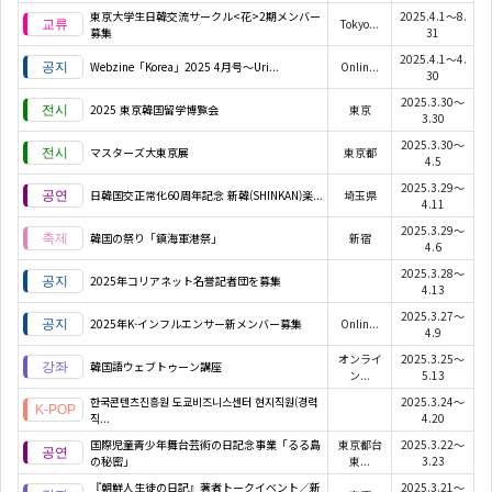
東京大学生日韓交流サークル<花>2期メンバー
2025.4.1～8.
Tokyo...
募集
31
2025.4.1～4.
Webzine「Korea」2025 4月号～Uri...
Onlin...
30
2025.3.30～
2025 東京韓国留学博覧会
東京
3.30
2025.3.30～
マスターズ大東京展
東京都
4.5
2025.3.29～
日韓国交正常化60周年記念 新韓(SHINKAN)楽...
埼玉県
4.11
2025.3.29～
韓国の祭り「鎮海軍港祭」
新宿
4.6
2025.3.28～
2025年コリアネット名誉記者団を募集
4.13
2025.3.27～
2025年K-インフルエンサー新メンバー募集
Onlin...
4.9
オンライ
2025.3.25～
韓国語ウェブトゥーン講座
ン...
5.13
한국콘텐츠진흥원 도쿄비즈니스센터 현지직원(경력
2025.3.24～
직...
4.20
国際児童青少年舞台芸術の日記念事業「るる島
東京都台
2025.3.22～
の秘密」
東...
3.23
『朝鮮人生徒の日記』著者トークイベント／新
2025.3.21～