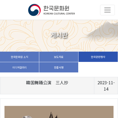
게시판
한국문화원 소식
보도자료
한국관련행사
미디어갤러리
한줄서평
韓国舞踊公演 三人抄
2023-11-
14