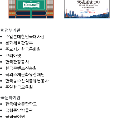
관련정부기관
주일본대한민국대사관
문화체육관광부
주오사카한국문화원
코리아넷
한국관광공사
한국콘텐츠진흥원
국외소재문화유산재단
한국농수산식품유통공사
주일한국교육원
한국문화기관
한국예술종합학교
국립중앙박물관
국립국어원