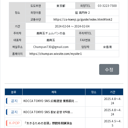
도도부현
東京都
회장TEL
03-3223-7500
장소
회장이름
座 高円寺２
교통수단
https://za-koenji.jp/guide/index.html#link2
기간
2024-02-04 ～ 2024-02-04
주최자
趙寿玉チュムパンの会
주최자TEL
대표자
趙寿玉
FAX번호
메일주소
Chumpan730@gmail.com
담당자
金香清
홈페이지
https://chumpan.wixsite.com/mysite-1
수정
분류
제목
장소
기간
2025.4.8～4.
KOCCA TOKYO SNS 広報運営 業務委託 ...
24
2025.4.8～4.
KOCCA TOKYO SNS 홍보 운영 위탁용...
24
2025.4.5～4.
「生きるための言語」野間秀樹講演会
5