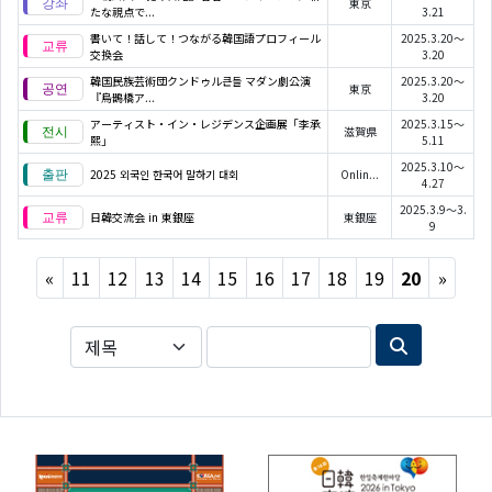
東京
たな視点で...
3.21
書いて！話して！つながる韓国語プロフィール
2025.3.20～
交換会
3.20
韓国民族芸術団クンドゥル큰들 マダン劇公演
2025.3.20～
東京
『烏鵲橋ア...
3.20
アーティスト・イン・レジデンス企画展「李承
2025.3.15～
滋賀県
熙」
5.11
2025.3.10～
2025 외국인 한국어 말하기 대회
Onlin...
4.27
2025.3.9～3.
日韓交流会 in 東銀座
東銀座
9
Previous
Next
«
11
12
13
14
15
16
17
18
19
20
»