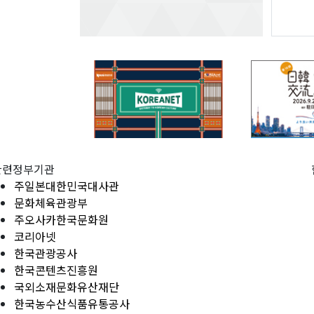
관련정부기관
주일본대한민국대사관
문화체육관광부
주오사카한국문화원
코리아넷
한국관광공사
한국콘텐츠진흥원
국외소재문화유산재단
한국농수산식품유통공사