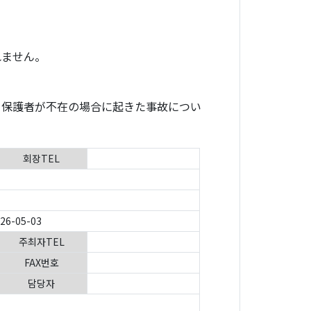
れません。
。保護者が不在の場合に起きた事故につい
회장TEL
026-05-03
주최자TEL
FAX번호
담당자