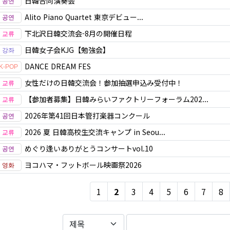
日韓合同演奏会
Alito Piano Quartet 東京デビュー...
下北沢日韓交流会-8月の開催日程
日韓女子会KJG【勉強会】
DANCE DREAM FES
女性だけの日韓交流会！参加抽選申込み受付中！
【参加者募集】日韓みらいファクトリーフォーラム202...
2026年第41回日本管打楽器コンクール
2026 夏 日韓高校生交流キャンプ in Seou...
めぐり逢いありがとうコンサートvol.10
ヨコハマ・フットボール映画祭2026
1
2
3
4
5
6
7
8