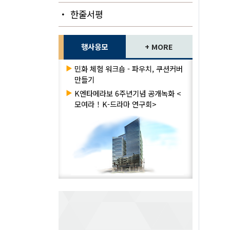
・ 한줄서평
행사응모
+ MORE
▶
민화 체험 워크숍 - 파우치, 쿠션커버
만들기
▶
K엔타메라보 6주년기념 공개녹화 <
모여라！K-드라마 연구회>