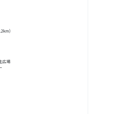
2km)
生広場
ー