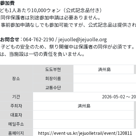
. 参加費
ども1人あたり10,000ウォン（公式記念品付き）
 同伴保護者は別途参加申請は必要ありません。
 事前参加申請なしでも参加可能ですが、公式記念品は提供さ
. お問合せ
: 064-762-2190 / jejuolle@jejuolle.org
 子どもの安全のため、祭り開催中は保護者の同伴が必須です
は、当施設は一切の責任を負いません。
도도부현
済州島
장소
회장이름
교통수단
기간
2026-05-02 ～ 2
주최자
済州島
대표자
메일주소
홈페이지
https://event-us.kr/jejuolletrail/event/120811