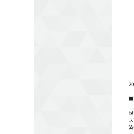
2
■
世
ス
済