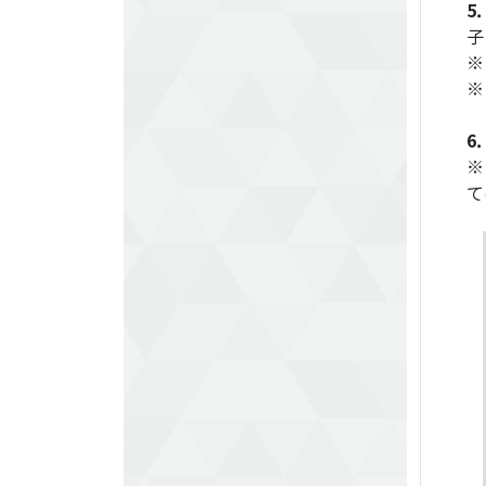
5
子
※
※
6
※
て