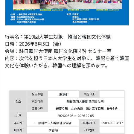
行事名：第10回大学生対象 韓服と韓国文化体験
日時：2026年6月5日（金）
会場：駐日韓国大使館 韓国文化院 4階 セミナー室
内容：次代を担う日本人大学生を対象に、韓服を着て韓国
文化を体験いただき、韓国への理解を深めます。
도도부현
東京都
회장TEL
장소
회장이름
駐日韓国大使館 韓国文化院
교통수단
最寄り駅 丸の内線 四谷三丁目駅 徒歩5分
기간
2026-06-05 ～ 2026-02-05
주최자
一般社団法人韓服普及協会
주최자TEL
090-4386-3517
대표자
李香順
FAX번호