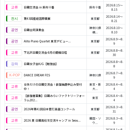
2026.8.15～
日韓交流会 in 麻布十番
麻布十番
8.15
2026.8.14～
第43回産経国際書展
東京都
8.21
神奈川県
2026.8.10～
日韓合同演奏会
横...
8.10
2026.8.9～8.
Alito Piano Quartet 東京デビュー...
東京都
9
2026.8.8～8.
下北沢日韓交流会-8月の開催日程
東京都
30
2026.8.8～8.
日韓女子会KJG【勉強会】
8
2026.8.7～8.
DANCE DREAM FES
神奈川県
9
女性だけの日韓交流会！参加抽選申込み受付
東京・新
2026.8.4～8.
中！
大...
4
【参加者募集】日韓みらいファクトリーフォー
2026.8.4～8.
東京
ラム202...
4
2026.8.3～8.
2026年第41回日本管打楽器コンクール
東京都
31
韓国・ソ
2026.8.3～8.
2026 夏 日韓高校生交流キャンプ in Seou...
ウ...
9
2026.8.1～8.