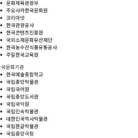
문화체육관광부
주오사카한국문화원
코리아넷
한국관광공사
한국콘텐츠진흥원
국외소재문화유산재단
한국농수산식품유통공사
주일한국교육원
한국문화기관
한국예술종합학교
국립중앙박물관
국립국어원
국립중앙도서관
국립국악원
국립민속박물관
대한민국역사박물관
국립한글박물관
국립중앙극장