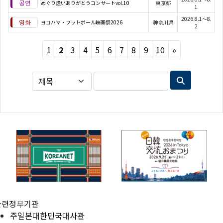
めぐり逢いありがとうコンサートvol.10
東京都
1
2026.8.1～8.
ヨコハマ・フットボール映画祭2026
神奈川県
2
Next
1
2
3
4
5
6
7
8
9
10
»
관련정부기관
주일본대한민국대사관