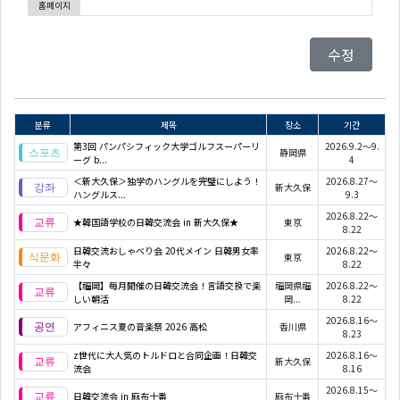
홈페이지
수정
분류
제목
장소
기간
第3回 パンパシフィック大学ゴルフスーパーリ
2026.9.2～9.
静岡県
ーグ b...
4
＜新大久保＞独学のハングルを完璧にしよう！
2026.8.27～
新大久保
ハングルス...
9.3
2026.8.22～
★韓国語学校の日韓交流会 in 新大久保★
東京
8.22
日韓交流おしゃべり会 20代メイン 日韓男女率
2026.8.22～
東京
半々
8.22
【福岡】毎月開催の日韓交流会！言語交換で楽
福岡県福
2026.8.22～
しい朝活
岡...
8.22
2026.8.16～
アフィニス夏の音楽祭 2026 高松
香川県
8.23
z世代に大人気のトルドロと合同企画！日韓交
2026.8.16～
新大久保
流会
8.16
2026.8.15～
日韓交流会 in 麻布十番
麻布十番