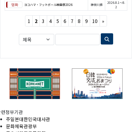
2026.8.1～8.
ヨコハマ・フットボール映画祭2026
神奈川県
2
Next
1
2
3
4
5
6
7
8
9
10
»
관련정부기관
주일본대한민국대사관
문화체육관광부