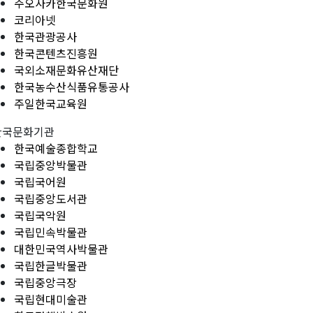
주오사카한국문화원
코리아넷
한국관광공사
한국콘텐츠진흥원
국외소재문화유산재단
한국농수산식품유통공사
주일한국교육원
한국문화기관
한국예술종합학교
국립중앙박물관
국립국어원
국립중앙도서관
국립국악원
국립민속박물관
대한민국역사박물관
국립한글박물관
국립중앙극장
국립현대미술관