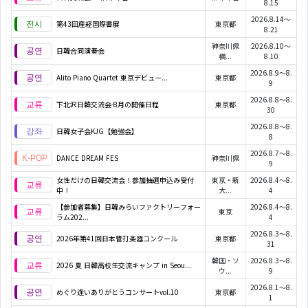
8.15
2026.8.14～
第43回産経国際書展
東京都
8.21
神奈川県
2026.8.10～
日韓合同演奏会
横...
8.10
2026.8.9～8.
Alito Piano Quartet 東京デビュー...
東京都
9
2026.8.8～8.
下北沢日韓交流会-8月の開催日程
東京都
30
2026.8.8～8.
日韓女子会KJG【勉強会】
8
2026.8.7～8.
DANCE DREAM FES
神奈川県
9
女性だけの日韓交流会！参加抽選申込み受付
東京・新
2026.8.4～8.
中！
大...
4
【参加者募集】日韓みらいファクトリーフォー
2026.8.4～8.
東京
ラム202...
4
2026.8.3～8.
2026年第41回日本管打楽器コンクール
東京都
31
韓国・ソ
2026.8.3～8.
2026 夏 日韓高校生交流キャンプ in Seou...
ウ...
9
2026.8.1～8.
めぐり逢いありがとうコンサートvol.10
東京都
1