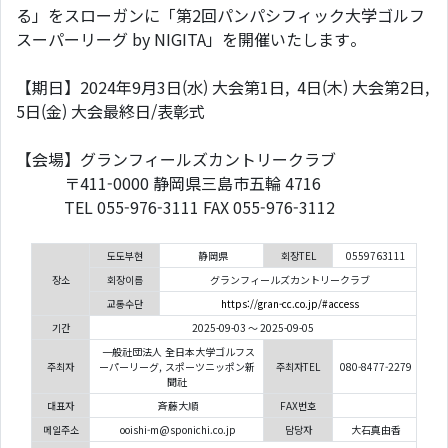
る」をスローガンに「第2回パンパシフィック大学ゴルフ
スーパーリーグ by NIGITA」を開催いたします。
【期日】2024年9月3日(水) 大会第1日, 4日(木) 大会第2日,
5日(金) 大会最終日/表彰式
【会場】グランフィールズカントリークラブ
〒411-0000 静岡県三島市五輪 4716
TEL 055-976-3111 FAX 055-976-3112
도도부현
静岡県
회장TEL
0559763111
장소
회장이름
グランフィールズカントリークラブ
교통수단
https://gran-cc.co.jp/#access
기간
2025-09-03 ～ 2025-09-05
一般社団法人 全日本大学ゴルフス
주최자
ーパーリーグ, スポーツニッポン新
주최자TEL
080-8477-2279
聞社
대표자
斉藤大順
FAX번호
메일주소
ooishi-m@sponichi.co.jp
담당자
大石真由香