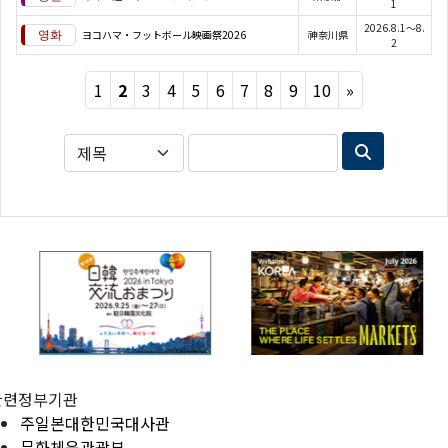
1
2026.8.1～8.
ヨコハマ・フットボール映画祭2026
神奈川県
2
Next
1
2
3
4
5
6
7
8
9
10
»
관련정부기관
주일본대한민국대사관
문화체육관광부