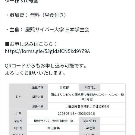
ター棟 310号室
・参加費： 無料（昼食付き）
・主催： 慶熙サイバー大学 日本学生会
■お申し込みはこちら：
https://forms.gle/53gidafCN5kd9YZ9A
QRコードからもお申し込み可能です。
よろしくお願いいたします。
도도부현
東京都
회장TEL
国立オリンピック記念青少年総合センター センター棟
장소
회장이름
310号室
교통수단
小田急線参宮橋駅より徒歩約7分
기간
2026-05-16 ～ 2026-05-16
주최자
慶熙サイバー大学日本学生会
주최자TEL
대표자
本田朋美
FAX번호