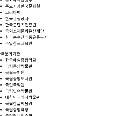
주오사카한국문화원
코리아넷
한국관광공사
한국콘텐츠진흥원
국외소재문화유산재단
한국농수산식품유통공사
주일한국교육원
한국문화기관
한국예술종합학교
국립중앙박물관
국립국어원
국립중앙도서관
국립국악원
국립민속박물관
대한민국역사박물관
국립한글박물관
국립중앙극장
국립현대미술관