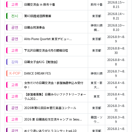
2026.8.15～
日韓交流会 in 麻布十番
麻布十番
8.15
2026.8.14～
第43回産経国際書展
東京都
8.21
神奈川県
2026.8.10～
日韓合同演奏会
横...
8.10
2026.8.9～8.
Alito Piano Quartet 東京デビュー...
東京都
9
2026.8.8～8.
下北沢日韓交流会-8月の開催日程
東京都
30
2026.8.8～8.
日韓女子会KJG【勉強会】
8
2026.8.7～8.
DANCE DREAM FES
神奈川県
9
女性だけの日韓交流会！参加抽選申込み受付
東京・新
2026.8.4～8.
中！
大...
4
【参加者募集】日韓みらいファクトリーフォー
2026.8.4～8.
東京
ラム202...
4
2026.8.3～8.
2026年第41回日本管打楽器コンクール
東京都
31
韓国・ソ
2026.8.3～8.
2026 夏 日韓高校生交流キャンプ in Seou...
ウ...
9
2026.8.1～8.
めぐり逢いありがとうコンサートvol.10
東京都