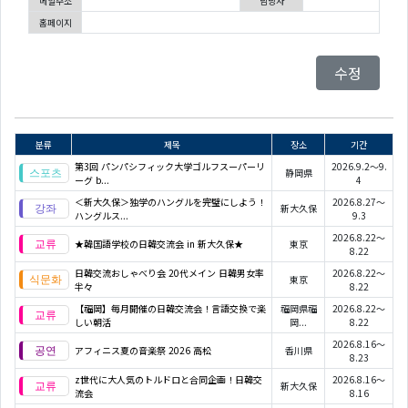
메일주소
담당자
홈페이지
수정
분류
제목
장소
기간
第3回 パンパシフィック大学ゴルフスーパーリ
2026.9.2～9.
静岡県
ーグ b...
4
＜新大久保＞独学のハングルを完璧にしよう！
2026.8.27～
新大久保
ハングルス...
9.3
2026.8.22～
★韓国語学校の日韓交流会 in 新大久保★
東京
8.22
日韓交流おしゃべり会 20代メイン 日韓男女率
2026.8.22～
東京
半々
8.22
【福岡】毎月開催の日韓交流会！言語交換で楽
福岡県福
2026.8.22～
しい朝活
岡...
8.22
2026.8.16～
アフィニス夏の音楽祭 2026 高松
香川県
8.23
z世代に大人気のトルドロと合同企画！日韓交
2026.8.16～
新大久保
流会
8.16