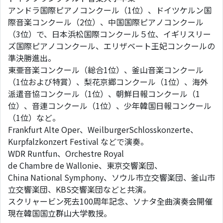
アンドラ国際ピアノコンクール（1位）、ドイツケルン国
際音楽コンクール（2位）、中国国際ピアノコンクール
（3位）で、日本浜松国際コンクール５位、イギリスリー
ズ国際ピアノコンクール、エリザベート王妃コンクールの
準決勝進出。
東亜音楽コンクール（総合1位）、釜山音楽コンクール
（1位および特賞）、梨花京郷コンクール（1位）、海外
派遣音協コンクール（1位）、朝鮮日報コンクール（1
位）、音連コンクール（1位）、少年韓国日報コンクール
（1位）など。
Frankfurt Alte Oper、WeilburgerSchlosskonzerte、
Kurpfalzkonzert Festival などで演奏。
WDR Runtfun、Orchestre Royal
de Chambre de Wallonie、東京交響楽団、
China National Symphony、ソウル市立交響楽団、釜山市
立交響楽団、KBS交響楽団などと共演。
スクリャービン死去100周年記念、ソナタ全曲演奏会開催
現在韓国国立群山大学教授。