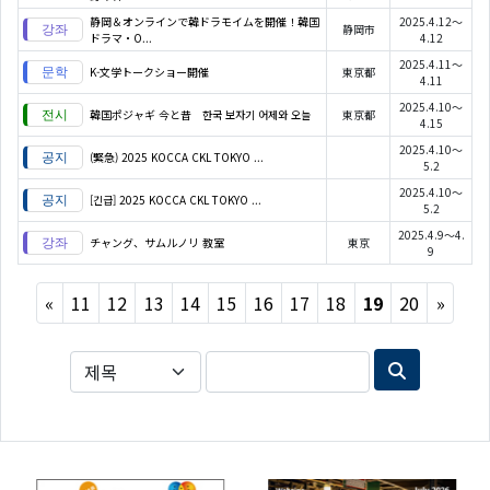
静岡＆オンラインで韓ドラモイムを開催！韓国
2025.4.12～
静岡市
ドラマ・O...
4.12
2025.4.11～
K-文学トークショー開催
東京都
4.11
2025.4.10～
韓国ポジャギ 今と昔 한국 보자기 어제와 오늘
東京都
4.15
2025.4.10～
(緊急) 2025 KOCCA CKL TOKYO ...
5.2
2025.4.10～
[긴급] 2025 KOCCA CKL TOKYO ...
5.2
2025.4.9～4.
チャング、サムルノリ 教室
東京
9
Previous
Next
«
11
12
13
14
15
16
17
18
19
20
»