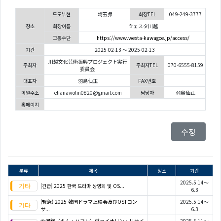
도도부현
埼玉県
회장TEL
049-249-3777
장소
회장이름
ウェスタ川越
교통수단
https://www.westa-kawagoe.jp/access/
기간
2025-02-13 ～ 2025-02-13
川越文化芸術振興プロジェクト実行
주최자
주최자TEL
070-6555-8159
委員会
대표자
羽鳥仙正
FAX번호
메일주소
elianaviolin0820@gmail.com
담당자
羽鳥仙正
홈페이지
수정
분류
제목
장소
기간
2025.5.14～
[긴급] 2025 한국 드라마 상영회 및 OS...
6.3
(緊急) 2025 韓国ドラマ上映会及びOSTコン
2025.5.14～
サ...
6.3
金河鍈（キム・ハヨン）ヴァイオリン・リサイ
2025.5.11～