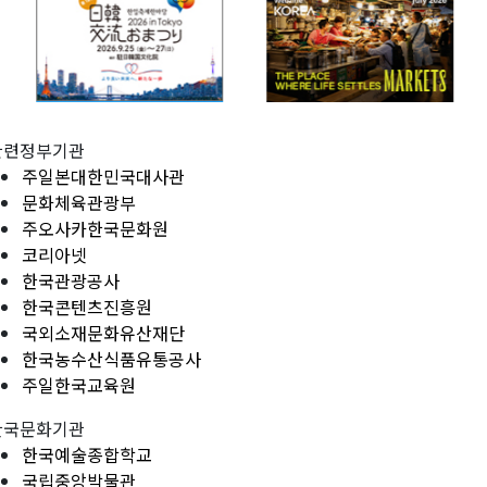
관련정부기관
주일본대한민국대사관
문화체육관광부
주오사카한국문화원
코리아넷
한국관광공사
한국콘텐츠진흥원
국외소재문화유산재단
한국농수산식품유통공사
주일한국교육원
한국문화기관
한국예술종합학교
국립중앙박물관