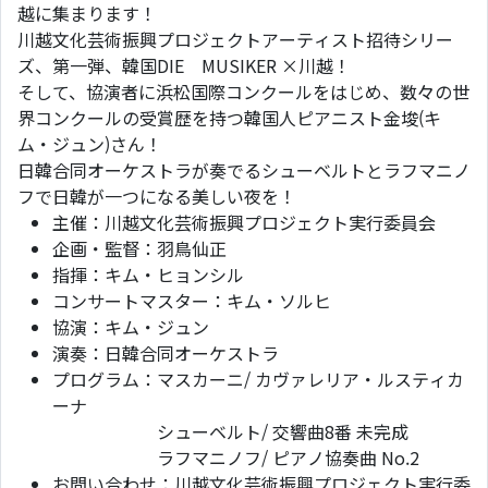
越に集まります！
川越文化芸術振興プロジェクトアーティスト招待シリー
ズ、第一弾、韓国DIE MUSIKER ×川越！
そして、協演者に浜松国際コンクールをはじめ、数々の世
界コンクールの受賞歴を持つ韓国人ピアニスト金埈(キ
ム・ジュン)さん！
日韓合同オーケストラが奏でるシューベルトとラフマニノ
フで日韓が一つになる美しい夜を！
主催：川越文化芸術振興プロジェクト実行委員会
企画・監督：羽鳥仙正
指揮：キム・ヒョンシル
コンサートマスター：キム・ソルヒ
協演：キム・ジュン
演奏：日韓合同オーケストラ
プログラム：マスカーニ/ カヴァレリア・ルスティカ
ーナ
シューベルト/ 交響曲8番 未完成
ラフマニノフ/ ピアノ協奏曲 No.2
お問い合わせ：川越文化芸術振興プロジェクト実行委