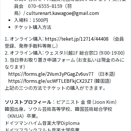
員会 070−6555−8159（羽
鳥）/
culturenart.kawagoe@gmail.com
入場料：1500円
チケット購入方法
1. オンライン購入:
https://teket.jp/12714/44408
(会員
登録、発券手数料等無し)
2. オフライン購入: ウェスタ川越1F 総合窓口 (9:00-19:00)
3. 当日券お取り置き申請フォーム (お支払いは現金のみに
なります)
https://forms.gle/2Vum3yPGagZv6uv77
(日本語)
https://forms.gle/ucWfTLEBFkjCX23Z7
(韓国語)
上記の三つの方法でチケットの購入ができます。
ソリストプロフィール
：ピアニスト 金 俊 (Joon Kim)
韓国出身。ソウル芸術高等学校、韓国芸術総合学校
（KNUA）卒業。
ドイツマンハイム音楽大学Diploma
ドイツフランクフルト音楽大学卒業