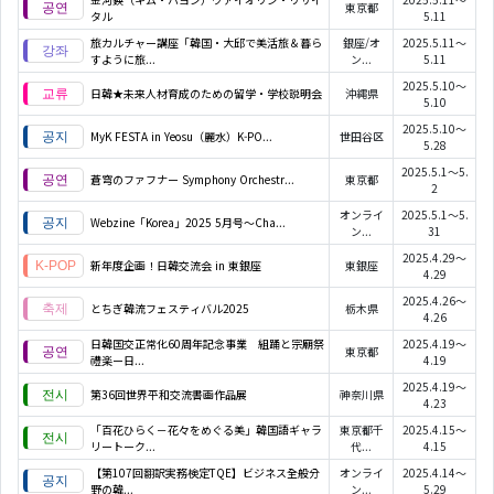
東京都
タル
5.11
旅カルチャー講座「韓国・大邱で美活旅＆暮ら
銀座/オ
2025.5.11～
すように旅...
ン...
5.11
2025.5.10～
日韓★未来人材育成のための留学・学校説明会
沖縄県
5.10
2025.5.10～
MyK FESTA in Yeosu（麗水）K-PO...
世田谷区
5.28
2025.5.1～5.
蒼穹のファフナー Symphony Orchestr...
東京都
2
オンライ
2025.5.1～5.
Webzine「Korea」2025 5月号～Cha...
ン...
31
2025.4.29～
新年度企画！日韓交流会 in 東銀座
東銀座
4.29
2025.4.26～
とちぎ韓流フェスティバル2025
栃木県
4.26
日韓国交正常化60周年記念事業 組踊と宗廟祭
2025.4.19～
東京都
禮楽ー日...
4.19
2025.4.19～
第36回世界平和交流書画作品展
神奈川県
4.23
「百花ひらく－花々をめぐる美」韓国語ギャラ
東京都千
2025.4.15～
リートーク...
代...
4.15
【第107回翻訳実務検定TQE】ビジネス全般分
オンライ
2025.4.14～
野の韓...
ン...
5.29