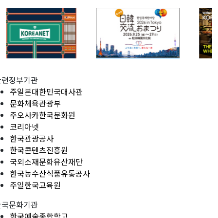
관련정부기관
주일본대한민국대사관
문화체육관광부
주오사카한국문화원
코리아넷
한국관광공사
한국콘텐츠진흥원
국외소재문화유산재단
한국농수산식품유통공사
주일한국교육원
한국문화기관
한국예술종합학교