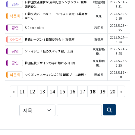
日韓国交正常化60周年記念シンポジウム 朝鮮
対面参加
2025.5.31～
通信使と...
（...
5.31
日韓交流バーベキュー 30代以下限定 日韓男女
2025.5.30～
東京
率半々...
5.30
2025.5.25～
SIDance Akita
秋田県
5.25
2025.5.24～
新緑シーズン！日韓交流会 in 東銀座
東銀座
5.24
東京都板
2025.5.24～
ソ・イジェ「仮のスケッチ線」上演
橋...
5.25
東京都目
2025.5.23～
韓国伝統デザインの布に触れる3日間
黒...
5.25
2025.5.17～
つくばフェスティバル2025 韓国ブース出展！
茨城県
5.18
Previous
Next
«
11
12
13
14
15
16
17
18
19
20
»