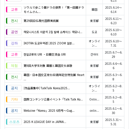
6.15
ソウルで歩こう韓ドラの世界！「第一回韓ドラ
2025.6.14～
韓国
モイムさん...
6.14
2025.6.11～
第29回日仏現代国際美術展
東京都
6.23
2025.6.10～
하모니시스트 이윤석 2집 발매 쇼케이스: 하모니...
도쿄
6.10
オンライ
2025.6.10～
[KOTRA 도쿄무역관] 2025 ZOOM 일본...
ン...
7.31
2025.6.7～6.
한일교류회 URI ・日韓交流会 URI
간사이
29
2025.6.6～6.
第9回大学生対象 韓服と韓国文化体験
東京都
6
韓国・日本国交正常化60周年記念特別展 Heart
2025.6.3～6.
東京都
...
8
オンライ
2025.6.2～8.
[作品募集中] TalkTalk Korea2025...
ン...
5
2025.6.2～8.
国際コンテンツ公募イベント「Talk Talk Ko...
Onlin...
5
2025.6.1～6.
Webzine「Korea」2025 6月号～Gug...
onlin...
30
2025.5.31～
2025 K LEAGUE DAY in JAPAN...
東京都
5.31