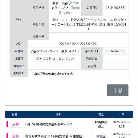
東京・渋谷 (とうき
도도부현
ょう・しぶや, Tokyo
회장TEL
03-3496-3661
Shibuya)
장소
タワーレコード渋谷店 8Fイベントスペース, 渋谷タワ
회장이름
ーレコードビル 1丁目22-14 神南, 渋谷, 東京 150-004
1
교통수단
기간
2025-02-22 ～ 2025-02-22
주최자
渋谷タワーレコード、東京 M-PLUS
주최자TEL
03-3496-3661
대표자
ピアニスト コ・ヨンギョン
FAX번호
메일주소
담당자
홈페이지
https://tower.jp/store/event/
수정
분류
제목
장소
기간
群馬県高
2025.6.15～
6月15日(日)韓交流会IN高崎VOL２
崎...
6.15
2025.6.15～
梅雨も吹き飛ばせ！日韓交流会 in 東銀座
東銀座