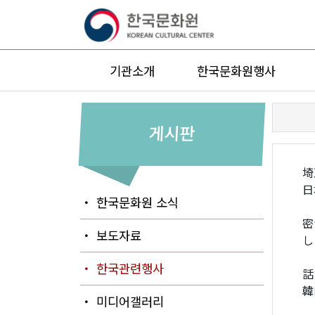
기관소개
한국문화원행사
게시판
埼
日
・ 한국문화원 소식
密
・ 보도자료
し
・ 한국관련행사
話
韓
・ 미디어갤러리