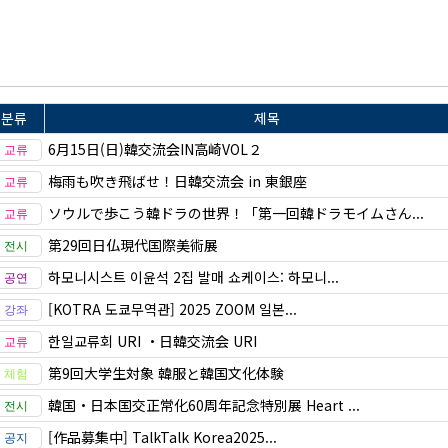
분류
제목
6月15日(日)韓交流会IN高崎VOL２
梅雨も吹き飛ばせ！日韓交流会 in 東銀座
ソウルで歩こう韓ドラの世界！「第一回韓ドラモイムさん...
第29回日仏現代国際美術展
하모니시스트 이윤석 2집 발매 쇼케이스: 하모니...
[KOTRA 도쿄무역관] 2025 ZOOM 일본...
한일교류회 URI ・日韓交流会 URI
第9回大学生対象 韓服と韓国文化体験
韓国・日本国交正常化60周年記念特別展 Heart ...
[作品募集中] TalkTalk Korea2025...