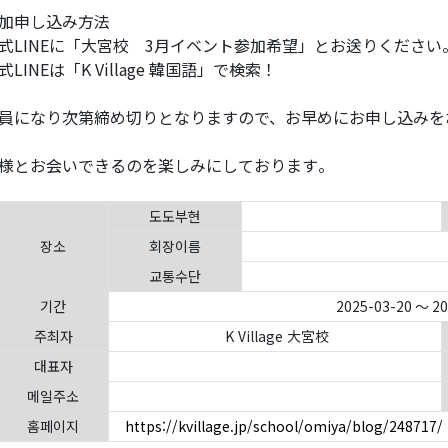
加申し込み方法
式LINEに「大宮校 3月イベント参加希望」とお送りください
式LINEは「K Village 韓国語」で検索！
員になり次第締め切りとなりますので、お早めにお申し込みを
様とお会いできるのを楽しみにしております。
도도부현
장소
회장이름
교통수단
기간
2025-03-20 ～ 2
주최자
K Village 大宮校
대표자
메일주소
홈페이지
https://kvillage.jp/school/omiya/blog/248717/