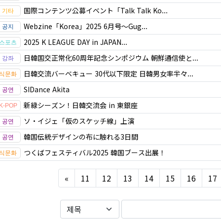
国際コンテンツ公募イベント「Talk Talk Ko...
Webzine「Korea」2025 6月号～Gug...
2025 K LEAGUE DAY in JAPAN...
日韓国交正常化60周年記念シンポジウム 朝鮮通信使と...
日韓交流バーベキュー 30代以下限定 日韓男女率半々...
SIDance Akita
新緑シーズン！日韓交流会 in 東銀座
ソ・イジェ「仮のスケッチ線」上演
韓国伝統デザインの布に触れる3日間
つくばフェスティバル2025 韓国ブース出展！
Previous
«
11
12
13
14
15
16
17