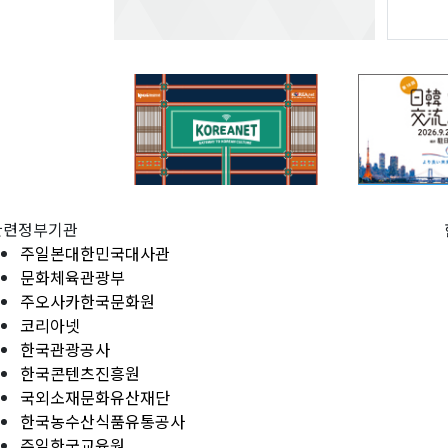
관련정부기관
주일본대한민국대사관
문화체육관광부
주오사카한국문화원
코리아넷
한국관광공사
한국콘텐츠진흥원
국외소재문화유산재단
한국농수산식품유통공사
주일한국교육원