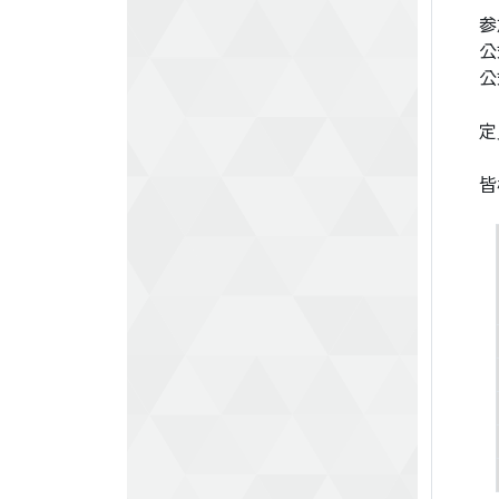
参
公
公
定
皆