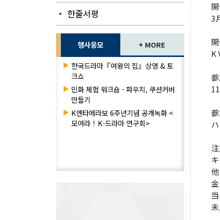
開
・ 한줄서평
3
開
행사응모
+ MORE
K 
▶
한국드라마『여왕의 집』상영 & 토
크쇼
参
1
▶
민화 체험 워크숍 - 파우치, 쿠션커버
만들기
参
▶
K엔타메라보 6주년기념 공개녹화 <
모여라！K-드라마 연구회>
ハ
注
キ
他
金
当
未