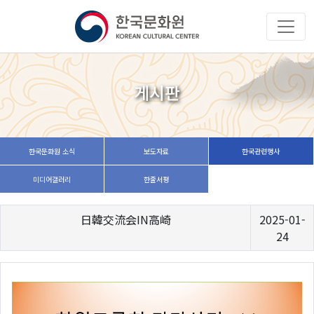
게시판
한국문화원 소식
보도자료
한국관련행사
미디어갤러리
한줄서평
日韓交流会IN高崎
2025-01-
24