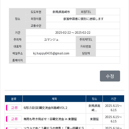
도도부현
群馬県高崎市
회장TEL
장소
회장이름
参加申請者に個別に連絡します
교통수단
기간
2025-02-22 ～ 2025-02-22
주최자
ユマンジュ
주최자TEL
대표자
FAX번호
메일주소
kj.happy0435@gmail.com
담당자
홈페이지
수정
분류
제목
장소
기간
群馬県高
2025.6.15～
6月15日(日)韓交流会IN高崎VOL２
崎...
6.15
2025.6.15～
梅雨も吹き飛ばせ！日韓交流会 in 東銀座
東銀座
6.15
ソウルで歩こう韓ドラの世界！「第一回韓ドラ
2025.6.14～