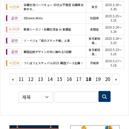
日韓交流バーベキュー 30代以下限定 日韓男女
2025.5.30～
東京
率半々...
5.30
2025.5.25～
SIDance Akita
秋田県
5.25
2025.5.24～
新緑シーズン！日韓交流会 in 東銀座
東銀座
5.24
東京都板
2025.5.24～
ソ・イジェ「仮のスケッチ線」上演
橋...
5.25
東京都目
2025.5.23～
韓国伝統デザインの布に触れる3日間
黒...
5.25
2025.5.17～
つくばフェスティバル2025 韓国ブース出展！
茨城県
5.18
Previous
Next
«
11
12
13
14
15
16
17
18
19
20
»