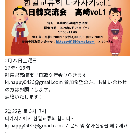
2月22日土曜日
17時〜19時
群馬県高崎市で日韓交流会ひらきます！
kj.happy0435@gmail.com 参加希望の方、お問い合わせ
の方はお願いします。
連絡いたします！
2월22일 토 5시~7시
다카사키에서 한일교류회 합니다~
kj.happy0435@gmail.com 로 문의 및 참가신청을 해주세요
~