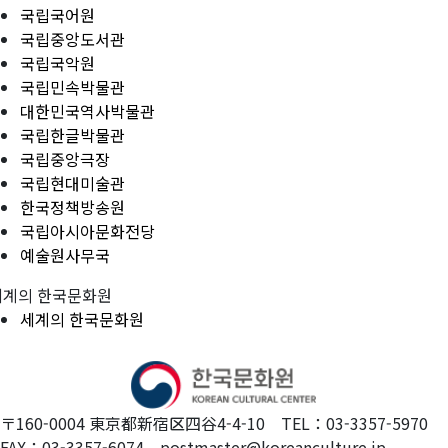
국립국어원
국립중앙도서관
국립국악원
국립민속박물관
대한민국역사박물관
국립한글박물관
국립중앙극장
국립현대미술관
한국정책방송원
국립아시아문화전당
예술원사무국
세계의 한국문화원
세계의 한국문화원
〒160-0004 東京都新宿区四谷4-4-10 TEL：03-3357-5970
FAX：03-3357-6074 postmaster@koreanculture.jp