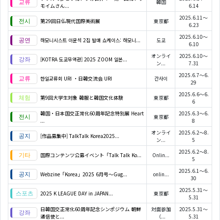
韓国
モイムさん...
6.14
2025.6.11～
第29回日仏現代国際美術展
東京都
6.23
2025.6.10～
하모니시스트 이윤석 2집 발매 쇼케이스: 하모니...
도쿄
6.10
オンライ
2025.6.10～
[KOTRA 도쿄무역관] 2025 ZOOM 일본...
ン...
7.31
2025.6.7～6.
한일교류회 URI ・日韓交流会 URI
간사이
29
2025.6.6～6.
第9回大学生対象 韓服と韓国文化体験
東京都
6
韓国・日本国交正常化60周年記念特別展 Heart
2025.6.3～6.
東京都
...
8
オンライ
2025.6.2～8.
[作品募集中] TalkTalk Korea2025...
ン...
5
2025.6.2～8.
国際コンテンツ公募イベント「Talk Talk Ko...
Onlin...
5
2025.6.1～6.
Webzine「Korea」2025 6月号～Gug...
onlin...
30
2025.5.31～
2025 K LEAGUE DAY in JAPAN...
東京都
5.31
日韓国交正常化60周年記念シンポジウム 朝鮮
対面参加
2025.5.31～
通信使と...
（...
5.31