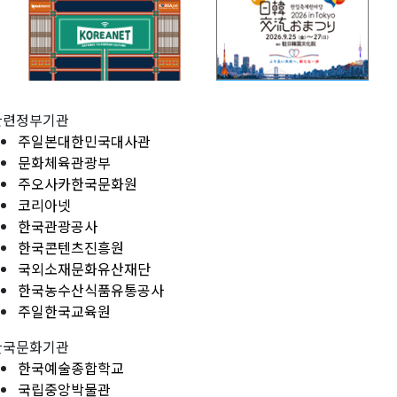
관련정부기관
주일본대한민국대사관
문화체육관광부
주오사카한국문화원
코리아넷
한국관광공사
한국콘텐츠진흥원
국외소재문화유산재단
한국농수산식품유통공사
주일한국교육원
한국문화기관
한국예술종합학교
국립중앙박물관