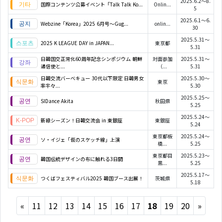
2025.6.2～8.
国際コンテンツ公募イベント「Talk Talk Ko...
Onlin...
5
2025.6.1～6.
Webzine「Korea」2025 6月号～Gug...
onlin...
30
2025.5.31～
2025 K LEAGUE DAY in JAPAN...
東京都
5.31
日韓国交正常化60周年記念シンポジウム 朝鮮
対面参加
2025.5.31～
通信使と...
（...
5.31
日韓交流バーベキュー 30代以下限定 日韓男女
2025.5.30～
東京
率半々...
5.30
2025.5.25～
SIDance Akita
秋田県
5.25
2025.5.24～
新緑シーズン！日韓交流会 in 東銀座
東銀座
5.24
東京都板
2025.5.24～
ソ・イジェ「仮のスケッチ線」上演
橋...
5.25
東京都目
2025.5.23～
韓国伝統デザインの布に触れる3日間
黒...
5.25
2025.5.17～
つくばフェスティバル2025 韓国ブース出展！
茨城県
5.18
Previous
Next
«
11
12
13
14
15
16
17
18
19
20
»