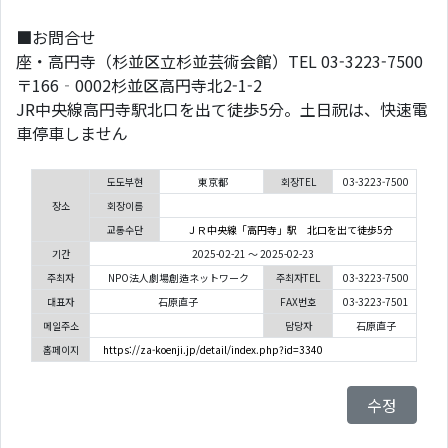
■お問合せ
座・高円寺（杉並区立杉並芸術会館）TEL 03-3223-7500
〒166‐0002杉並区高円寺北2-1-2
JR中央線高円寺駅北口を出て徒歩5分。土日祝は、快速電
車停車しません
도도부현
東京都
회장TEL
03-3223-7500
장소
회장이름
교통수단
ＪＲ中央線「高円寺」駅 北口を出て徒歩5分
기간
2025-02-21 ～ 2025-02-23
주최자
NPO法人劇場創造ネットワーク
주최자TEL
03-3223-7500
대표자
石原直子
FAX번호
03-3223-7501
메일주소
담당자
石原直子
홈페이지
https://za-koenji.jp/detail/index.php?id=3340
수정