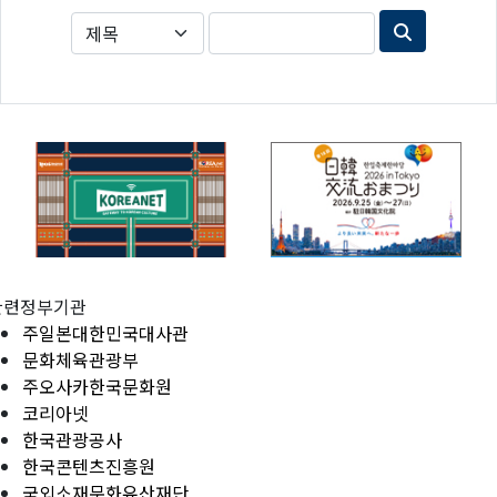
관련정부기관
주일본대한민국대사관
문화체육관광부
주오사카한국문화원
코리아넷
한국관광공사
한국콘텐츠진흥원
국외소재문화유산재단