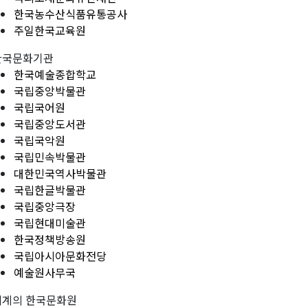
한국농수산식품유통공사
주일한국교육원
한국문화기관
한국예술종합학교
국립중앙박물관
국립국어원
국립중앙도서관
국립국악원
국립민속박물관
대한민국역사박물관
국립한글박물관
국립중앙극장
국립현대미술관
한국정책방송원
국립아시아문화전당
예술원사무국
세계의 한국문화원