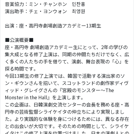
音楽協力：ミン・チャンホン 민찬홍
演出助手：チェ・ヨンウォン 최영원
出演：座・高円寺劇場創造アカデミー13期生
■公演概要■
座・高円寺 劇場創造アカデミー生にとって、2年の学びの
集大成となる修了上演は、同期の仲間たちだけでなく、広
く多くの人たちの手を借りて、演劇、舞台表現の「心」を
探る時間です。
今回13期生の修了上演では、韓国で活動する演出家のソ
ン・ギウンさんを招いて、スコットランドの劇作家ディヴ
ィッド・グレイグさんの『宮殿のモンスター～The
Monster in the Hall』を上演します。
この企画は、日韓演劇交流センターの会長を務める座・高
円寺の芸術監督シライケイタの仲立ちにより実現しまし
た。より実践的な体験を身につけるためには、異なる存在
との出会いが大切です。そのための時間として、シライケ
イタはこの修了上演を位置づけました。日本の演劇人との