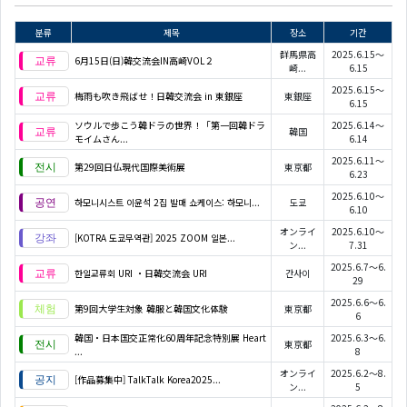
분류
제목
장소
기간
群馬県高
2025.6.15～
6月15日(日)韓交流会IN高崎VOL２
崎...
6.15
2025.6.15～
梅雨も吹き飛ばせ！日韓交流会 in 東銀座
東銀座
6.15
ソウルで歩こう韓ドラの世界！「第一回韓ドラ
2025.6.14～
韓国
モイムさん...
6.14
2025.6.11～
第29回日仏現代国際美術展
東京都
6.23
2025.6.10～
하모니시스트 이윤석 2집 발매 쇼케이스: 하모니...
도쿄
6.10
オンライ
2025.6.10～
[KOTRA 도쿄무역관] 2025 ZOOM 일본...
ン...
7.31
2025.6.7～6.
한일교류회 URI ・日韓交流会 URI
간사이
29
2025.6.6～6.
第9回大学生対象 韓服と韓国文化体験
東京都
6
韓国・日本国交正常化60周年記念特別展 Heart
2025.6.3～6.
東京都
...
8
オンライ
2025.6.2～8.
[作品募集中] TalkTalk Korea2025...
ン...
5