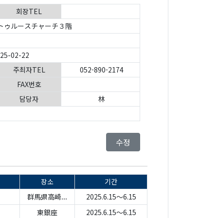
회장TEL
トゥルースチャーチ３階
025-02-22
주최자TEL
052-890-2174
FAX번호
담당자
林
수정
장소
기간
群馬県高崎...
2025.6.15～6.15
東銀座
2025.6.15～6.15