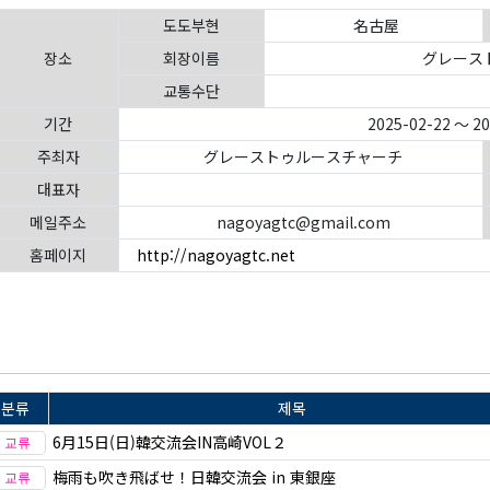
도도부현
名古屋
장소
회장이름
グレース
교통수단
기간
2025-02-22 ～ 2
주최자
グレーストゥルースチャーチ
대표자
메일주소
nagoyagtc@gmail.com
홈페이지
http://nagoyagtc.net
분류
제목
6月15日(日)韓交流会IN高崎VOL２
梅雨も吹き飛ばせ！日韓交流会 in 東銀座