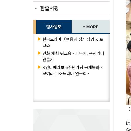
・ 한줄서평
행사응모
+ MORE
▶
한국드라마『여왕의 집』상영 & 토
크쇼
▶
민화 체험 워크숍 - 파우치, 쿠션커버
만들기
▶
K엔타메라보 6주년기념 공개녹화 <
모여라！K-드라마 연구회>
【
は
G