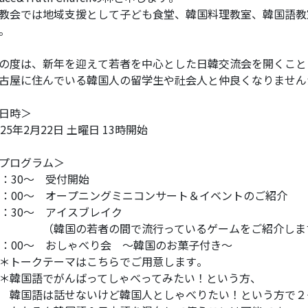
教会では地域支援として子ども食堂、韓国料理教室、韓国語教
。
の度は、新年を迎えて若者を中心とした日韓交流会を開くこと
古屋に住んでいる韓国人の留学生や社会人と仲良くなりませんか？(
日時＞
025年2月22日 土曜日 13時開始
プログラム＞
2：30～ 受付開始
3：00～ オープニングミニコンサート＆イベントのご紹介
3：30～ アイスブレイク
（韓国の若者の間で流行っているゲームをご紹介しま
4：00～ おしゃべり会 ～韓国のお菓子付き～
トークテーマはこちらでご用意します。
韓国語でがんばってしゃべってみたい！という方、
国語は話せないけど韓国人としゃべりたい！という方で２