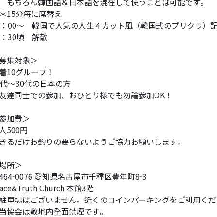
ちろん韓国語＆日本語を混在して使うことは可能です。
15分毎に席替え
5：00～ 韓国で人気の人生４カット風（韓国式のプリクラ）
5：30頃 解散
募集対象＞
着10グループ！
0代～30代の日本の方
友達同士での参加、おひとり様でも勿論参加OK！
参加費＞
人500円
きるだけお釣りの要らないようご協力お願いします。
場所＞
464-0076 愛知県名古屋市千種区豊年町8-3
race&Truth Church 本館3階
駐車場はございません。近くのコインパーキングをご利用くだ
当協会は敷地内全面禁煙です。