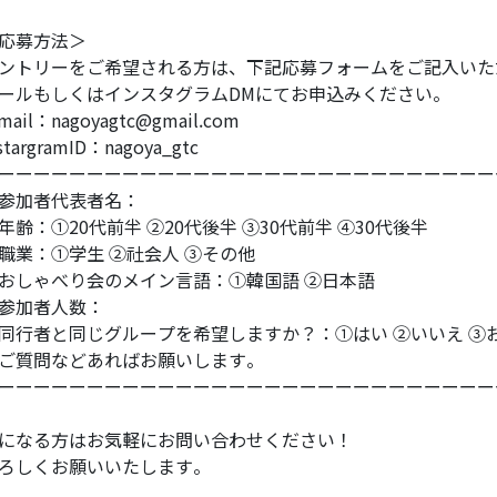
応募方法＞
ントリーをご希望される方は、下記応募フォームをご記入いた
ールもしくはインスタグラムDMにてお申込みください。
mail：nagoyagtc@gmail.com
stargramID：nagoya_gtc
ーーーーーーーーーーーーーーーーーーーーーーーーーーーー
参加者代表者名：
年齢：①20代前半 ②20代後半 ③30代前半 ④30代後半
職業：①学生 ②社会人 ③その他
おしゃべり会のメイン言語：①韓国語 ②日本語
参加者人数：
同行者と同じグループを希望しますか？：①はい ②いいえ ③
ご質問などあればお願いします。
ーーーーーーーーーーーーーーーーーーーーーーーーーーーー
になる方はお気軽にお問い合わせください！
ろしくお願いいたします。