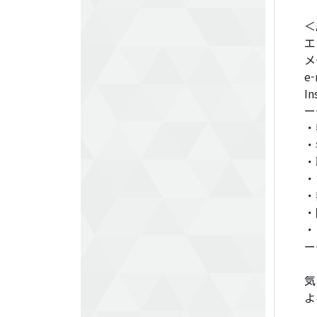
＜
エ
メ
e-
In
ー
・
・
・
・
・
・
・
ー
気
よ