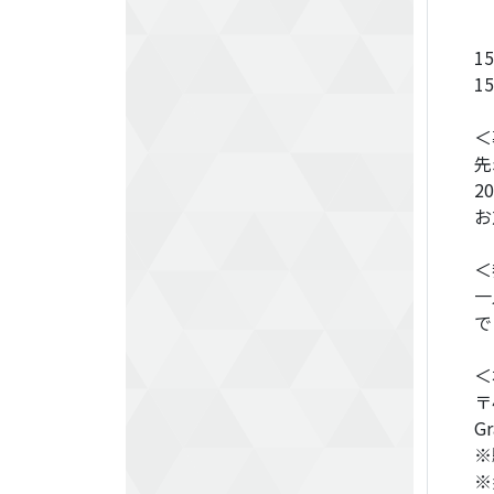
も
＊
1
1
＜
先
2
お
＜
一
で
＜
〒
G
※
※