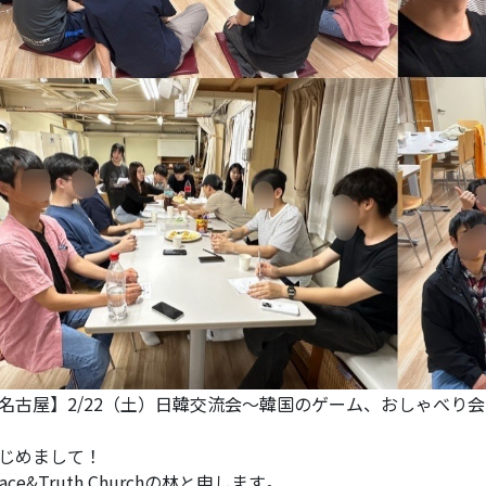
名古屋】2/22（土）日韓交流会～韓国のゲーム、おしゃべり
じめまして！
race&Truth Churchの林と申します。