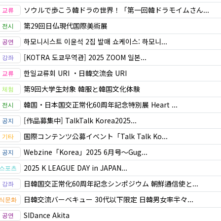
ソウルで歩こう韓ドラの世界！「第一回韓ドラモイムさん...
第29回日仏現代国際美術展
하모니시스트 이윤석 2집 발매 쇼케이스: 하모니...
[KOTRA 도쿄무역관] 2025 ZOOM 일본...
한일교류회 URI ・日韓交流会 URI
第9回大学生対象 韓服と韓国文化体験
韓国・日本国交正常化60周年記念特別展 Heart ...
[作品募集中] TalkTalk Korea2025...
国際コンテンツ公募イベント「Talk Talk Ko...
Webzine「Korea」2025 6月号～Gug...
2025 K LEAGUE DAY in JAPAN...
日韓国交正常化60周年記念シンポジウム 朝鮮通信使と...
日韓交流バーベキュー 30代以下限定 日韓男女率半々...
SIDance Akita