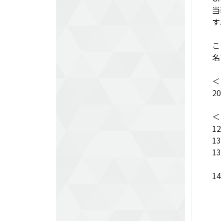
当
す
こ
名
＜
2
＜
1
1
1
1
＊
＊
韓