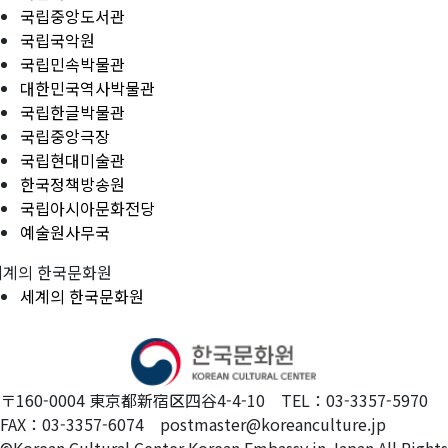
국립중앙도서관
국립국악원
국립민속박물관
대한민국역사박물관
국립한글박물관
국립중앙극장
국립현대미술관
한국정책방송원
국립아시아문화전당
예술원사무국
세계의 한국문화원
세계의 한국문화원
〒160-0004 東京都新宿区四谷4-4-10 TEL：03-3357-5970
FAX：03-3357-6074 postmaster@koreanculture.jp