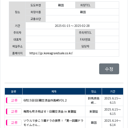
도도부현
韓国
회장TEL
장소
회장이름
韓国
교통수단
기간
2025-01-15 ～ 2025-02-28
주최자
주최자TEL
대표자
FAX번호
메일주소
담당자
홈페이지
https://jp.koreagrandsale.co.kr/
수정
분류
제목
장소
기간
群馬県高
2025.6.15～
6月15日(日)韓交流会IN高崎VOL２
崎...
6.15
2025.6.15～
梅雨も吹き飛ばせ！日韓交流会 in 東銀座
東銀座
6.15
ソウルで歩こう韓ドラの世界！「第一回韓ドラ
2025.6.14～
韓国
モイムさん...
6.14