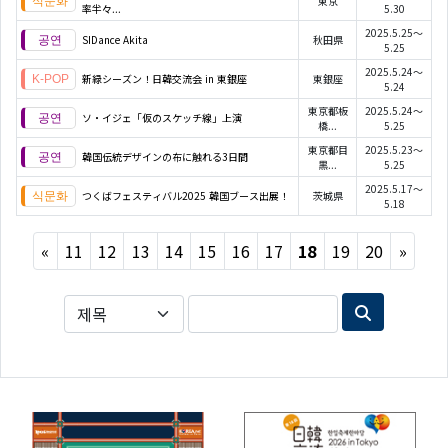
東京
率半々...
5.30
2025.5.25～
SIDance Akita
秋田県
5.25
2025.5.24～
新緑シーズン！日韓交流会 in 東銀座
東銀座
5.24
東京都板
2025.5.24～
ソ・イジェ「仮のスケッチ線」上演
橋...
5.25
東京都目
2025.5.23～
韓国伝統デザインの布に触れる3日間
黒...
5.25
2025.5.17～
つくばフェスティバル2025 韓国ブース出展！
茨城県
5.18
Previous
Next
«
11
12
13
14
15
16
17
18
19
20
»