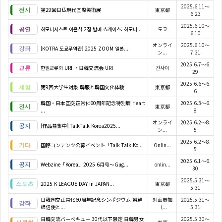
2025.6.11～
第29回日仏現代国際美術展
東京都
6.23
2025.6.10～
하모니시스트 이윤석 2집 발매 쇼케이스: 하모니...
도쿄
6.10
オンライ
2025.6.10～
[KOTRA 도쿄무역관] 2025 ZOOM 일본...
ン...
7.31
2025.6.7～6.
한일교류회 URI ・日韓交流会 URI
간사이
29
2025.6.6～6.
第9回大学生対象 韓服と韓国文化体験
東京都
6
韓国・日本国交正常化60周年記念特別展 Heart
2025.6.3～6.
東京都
...
8
オンライ
2025.6.2～8.
[作品募集中] TalkTalk Korea2025...
ン...
5
2025.6.2～8.
国際コンテンツ公募イベント「Talk Talk Ko...
Onlin...
5
2025.6.1～6.
Webzine「Korea」2025 6月号～Gug...
onlin...
30
2025.5.31～
2025 K LEAGUE DAY in JAPAN...
東京都
5.31
日韓国交正常化60周年記念シンポジウム 朝鮮
対面参加
2025.5.31～
通信使と...
（...
5.31
日韓交流バーベキュー 30代以下限定 日韓男女
2025.5.30～