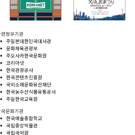
관련정부기관
주일본대한민국대사관
문화체육관광부
주오사카한국문화원
코리아넷
한국관광공사
한국콘텐츠진흥원
국외소재문화유산재단
한국농수산식품유통공사
주일한국교육원
한국문화기관
한국예술종합학교
국립중앙박물관
국립국어원