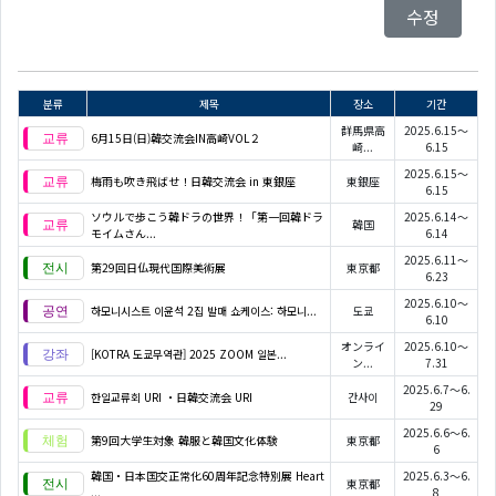
수정
분류
제목
장소
기간
群馬県高
2025.6.15～
6月15日(日)韓交流会IN高崎VOL２
崎...
6.15
2025.6.15～
梅雨も吹き飛ばせ！日韓交流会 in 東銀座
東銀座
6.15
ソウルで歩こう韓ドラの世界！「第一回韓ドラ
2025.6.14～
韓国
モイムさん...
6.14
2025.6.11～
第29回日仏現代国際美術展
東京都
6.23
2025.6.10～
하모니시스트 이윤석 2집 발매 쇼케이스: 하모니...
도쿄
6.10
オンライ
2025.6.10～
[KOTRA 도쿄무역관] 2025 ZOOM 일본...
ン...
7.31
2025.6.7～6.
한일교류회 URI ・日韓交流会 URI
간사이
29
2025.6.6～6.
第9回大学生対象 韓服と韓国文化体験
東京都
6
韓国・日本国交正常化60周年記念特別展 Heart
2025.6.3～6.
東京都
...
8