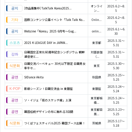
オンライ
2025.6.2～8.
[作品募集中] TalkTalk Korea2025...
ン...
5
2025.6.2～8.
国際コンテンツ公募イベント「Talk Talk Ko...
Onlin...
5
2025.6.1～6.
Webzine「Korea」2025 6月号～Gug...
onlin...
30
2025.5.31～
2025 K LEAGUE DAY in JAPAN...
東京都
5.31
日韓国交正常化60周年記念シンポジウム 朝鮮
対面参加
2025.5.31～
通信使と...
（...
5.31
日韓交流バーベキュー 30代以下限定 日韓男女
2025.5.30～
東京
率半々...
5.30
2025.5.25～
SIDance Akita
秋田県
5.25
2025.5.24～
新緑シーズン！日韓交流会 in 東銀座
東銀座
5.24
東京都板
2025.5.24～
ソ・イジェ「仮のスケッチ線」上演
橋...
5.25
東京都目
2025.5.23～
韓国伝統デザインの布に触れる3日間
黒...
5.25
2025.5.17～
つくばフェスティバル2025 韓国ブース出展！
茨城県
5.18