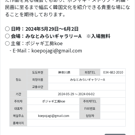
民画に至るまで幅広く韓国文化を紹介できる貴重な場にな
ることを期待しております。
○ 日時：2024年5月29日～6月2日
○ 会場：みなとみらいギャラリーA ※入場無料
○ 主催：ポジャギ工房koe
- E-Mail：koepojagi@gmail.com
도도부현
神奈川県
회장TEL
034-682-2010
장소
회장이름
みなとみらいギャラリーA
교통수단
기간
2024-05-29 ～ 2024-06-02
주최자
ポジャギ工房koe
주최자TEL
대표자
FAX번호
메일주소
koepojagi@gmail.com
담당자
홈페이지