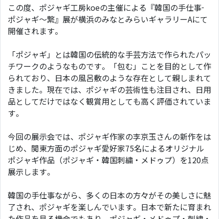
この度、ポジャギ工房koeの主催による『韓国の手仕事-
ポジャギ～繋』展が横浜のみなとみらいギャラリーAにて
開催されます。
「ポジャギ」とは韓国の伝統的な手芸方法で作られたパッ
チワークのようなものです。「包む」ことを目的として作
られており、日本の風呂敷のような存在として親しまれて
きました。現在では、ポジャギの芸術性も注目され、日用
品としてだけではなく観賞用としても高く評価されていま
す。
今回の展示会では、ポジャギ作家の李京玉さんの新作をは
じめ、関東方面のポジャギ愛好家75名によるオリジナル
ポジャギ作品（ポジャギ・韓国刺繍・メドゥプ）を120点
展示します。
韓国の手仕事ながら、多くの日本の方々がその美しさに魅
了され、ポジャギを楽しんでいます。日本で新たに育まれ
た作品を見る機会でもあり、ポジャギ・メドゥプ・刺繍・