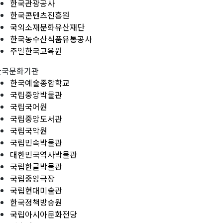
한국관광공사
한국콘텐츠진흥원
국외소재문화유산재단
한국농수산식품유통공사
주일한국교육원
한국문화기관
한국예술종합학교
국립중앙박물관
국립국어원
국립중앙도서관
국립국악원
국립민속박물관
대한민국역사박물관
국립한글박물관
국립중앙극장
국립현대미술관
한국정책방송원
국립아시아문화전당