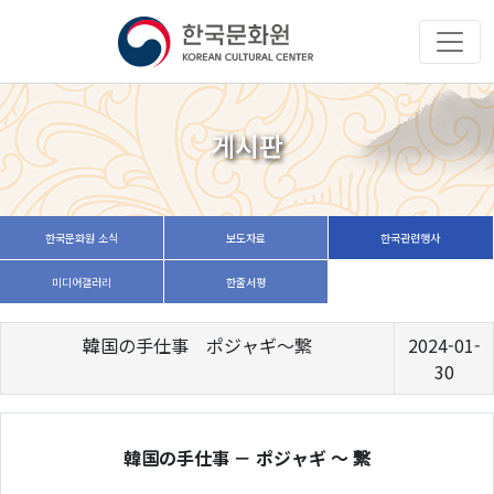
게시판
한국문화원 소식
보도자료
한국관련행사
미디어갤러리
한줄서평
韓国の手仕事 ポジャギ～繋
2024-01-
30
韓国の手仕事 － ポジャギ ～ 繋