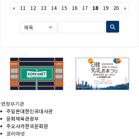
Previous
Next
«
11
12
13
14
15
16
17
18
19
20
»
관련정부기관
주일본대한민국대사관
문화체육관광부
주오사카한국문화원
코리아넷