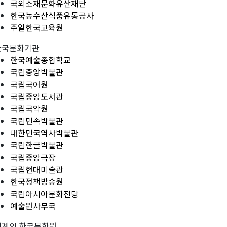
국외소재문화유산재단
한국농수산식품유통공사
주일한국교육원
한국문화기관
한국예술종합학교
국립중앙박물관
국립국어원
국립중앙도서관
국립국악원
국립민속박물관
대한민국역사박물관
국립한글박물관
국립중앙극장
국립현대미술관
한국정책방송원
국립아시아문화전당
예술원사무국
세계의 한국문화원