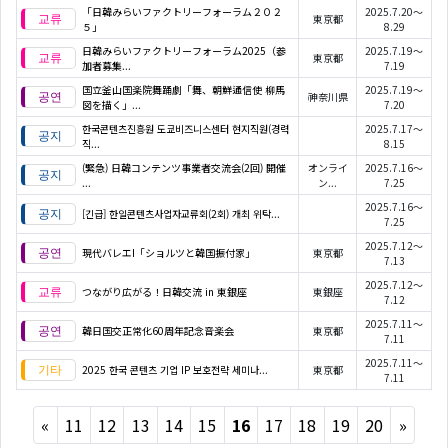
「日韓みらいファクトリーフォーラム２０２
2025.7.20～
東京都
５」
8.29
日韓みらいファクトリーフォーラム2025（参
2025.7.19～
東京都
加者募集...
7.19
国立釜山国楽院舞踊劇「舞、朝鮮通信使 柳馬
2025.7.19～
神奈川県
図を描く」...
7.20
한국콘텐츠진흥원 도쿄비즈니스센터 현지직원(경력
2025.7.17～
직...
8.15
(緊急) 日韓コンテンツ事業者交流会(2回) 開催
オンライ
2025.7.16～
...
ン...
7.25
2025.7.16～
[긴급] 한일콘텐츠사업자교류회(2회) 개최 위탁...
7.25
2025.7.12～
現代バレエI「ショルツと韓国振付家」
東京都
7.13
2025.7.12～
つながり広がる！日韓交流 in 東銀座
東銀座
7.12
2025.7.11～
韓日国交正常化60周年記念音楽会
東京都
7.11
2025.7.11～
2025 한국 콘텐츠 기업 IP 보호전략 세미나...
東京都
7.11
Previous
Next
«
11
12
13
14
15
16
17
18
19
20
»