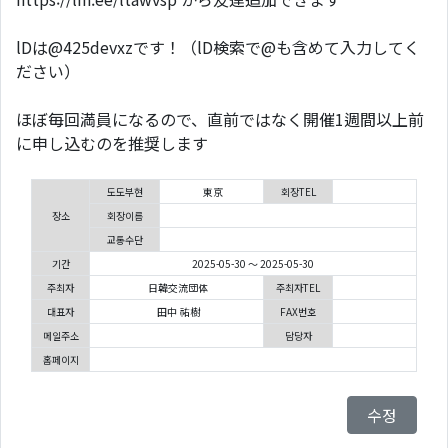
lDは@425devxzです！（lD検索で@も含めて入力してく
ださい）
ほぼ毎回満員になるので、直前ではなく開催1週間以上前
に申し込むのを推奨します
도도부현
東京
회장TEL
장소
회장이름
교통수단
기간
2025-05-30 ～ 2025-05-30
주최자
日韓交流団体
주최자TEL
대표자
田中 祐樹
FAX번호
메일주소
담당자
홈페이지
수정