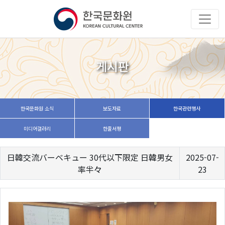
게시판
한국문화원 소식
보도자료
한국관련행사
미디어갤러리
한줄서평
日韓交流バーベキュー 30代以下限定 日韓男女
2025-07-
率半々
23