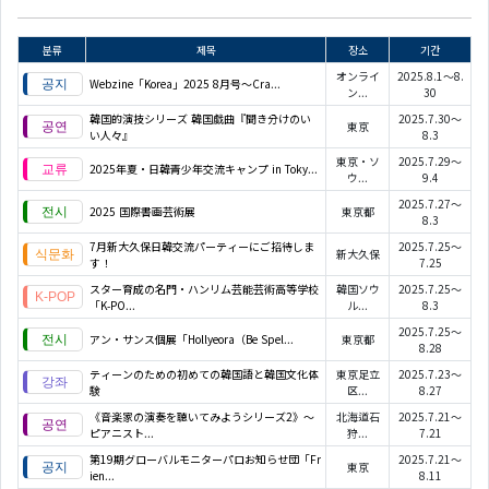
분류
제목
장소
기간
オンライ
2025.8.1～8.
Webzine「Korea」2025 8月号～Cra...
ン...
30
韓国的演技シリーズ 韓国戯曲『聞き分けのい
2025.7.30～
東京
い人々』
8.3
東京・ソ
2025.7.29～
2025年夏・日韓青少年交流キャンプ in Toky...
ウ...
9.4
2025.7.27～
2025 国際書画芸術展
東京都
8.3
7月新大久保日韓交流パーティーにご招待しま
2025.7.25～
新大久保
す！
7.25
スター育成の名門・ハンリム芸能芸術高等学校
韓国ソウ
2025.7.25～
「K‑PO...
ル...
8.3
2025.7.25～
アン・サンス個展「Hollyeora（Be Spel...
東京都
8.28
ティーンのための初めての韓国語と韓国文化体
東京足立
2025.7.23～
験
区...
8.27
《音楽家の演奏を聴いてみようシリーズ2》〜
北海道石
2025.7.21～
ピアニスト...
狩...
7.21
第19期グローバルモニターパロお知らせ団「Fr
2025.7.21～
東京
ien...
8.11