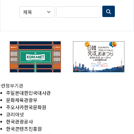
관련정부기관
주일본대한민국대사관
문화체육관광부
주오사카한국문화원
코리아넷
한국관광공사
한국콘텐츠진흥원