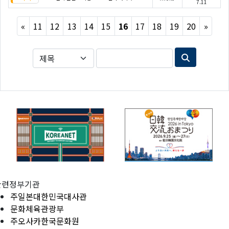
7.11
Previous
Next
«
11
12
13
14
15
16
17
18
19
20
»
관련정부기관
주일본대한민국대사관
문화체육관광부
주오사카한국문화원