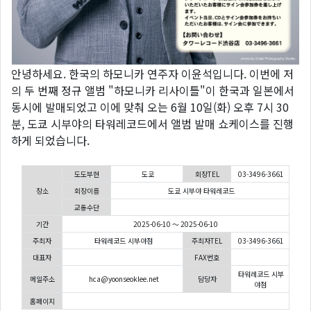
안녕하세요. 한국의 하모니카 연주자 이윤석입니다. 이번에 저
의 두 번째 정규 앨범 "하모니카 리사이틀"이 한국과 일본에서
동시에 발매되었고 이에 맞춰 오는 6월 10일(화) 오후 7시 30
분, 도쿄 시부야의 타워레코드에서 앨범 발매 쇼케이스를 진행
하게 되었습니다.
도도부현
도쿄
회장TEL
03-3496-3661
장소
회장이름
도쿄 시부야 타워레코드
교통수단
기간
2025-06-10 ～ 2025-06-10
주최자
타워레코드 시부야점
주최자TEL
03-3496-3661
대표자
FAX번호
타워레코드 시부
메일주소
hca@yoonseoklee.net
담당자
야점
홈페이지