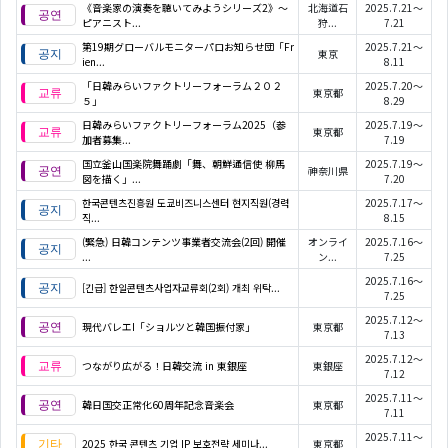
《音楽家の演奏を聴いてみようシリーズ2》〜
北海道石
2025.7.21～
ピアニスト...
狩...
7.21
第19期グローバルモニターパロお知らせ団「Fr
2025.7.21～
東京
ien...
8.11
「日韓みらいファクトリーフォーラム２０２
2025.7.20～
東京都
５」
8.29
日韓みらいファクトリーフォーラム2025（参
2025.7.19～
東京都
加者募集...
7.19
国立釜山国楽院舞踊劇「舞、朝鮮通信使 柳馬
2025.7.19～
神奈川県
図を描く」...
7.20
한국콘텐츠진흥원 도쿄비즈니스센터 현지직원(경력
2025.7.17～
직...
8.15
(緊急) 日韓コンテンツ事業者交流会(2回) 開催
オンライ
2025.7.16～
...
ン...
7.25
2025.7.16～
[긴급] 한일콘텐츠사업자교류회(2회) 개최 위탁...
7.25
2025.7.12～
現代バレエI「ショルツと韓国振付家」
東京都
7.13
2025.7.12～
つながり広がる！日韓交流 in 東銀座
東銀座
7.12
2025.7.11～
韓日国交正常化60周年記念音楽会
東京都
7.11
2025.7.11～
2025 한국 콘텐츠 기업 IP 보호전략 세미나...
東京都