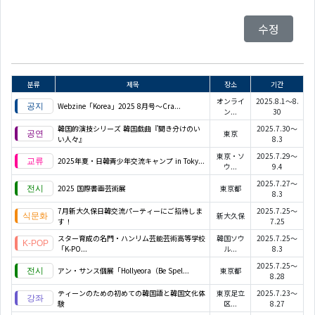
수정
분류
제목
장소
기간
オンライ
2025.8.1～8.
Webzine「Korea」2025 8月号～Cra...
ン...
30
韓国的演技シリーズ 韓国戯曲『聞き分けのい
2025.7.30～
東京
い人々』
8.3
東京・ソ
2025.7.29～
2025年夏・日韓青少年交流キャンプ in Toky...
ウ...
9.4
2025.7.27～
2025 国際書画芸術展
東京都
8.3
7月新大久保日韓交流パーティーにご招待しま
2025.7.25～
新大久保
す！
7.25
スター育成の名門・ハンリム芸能芸術高等学校
韓国ソウ
2025.7.25～
「K‑PO...
ル...
8.3
2025.7.25～
アン・サンス個展「Hollyeora（Be Spel...
東京都
8.28
ティーンのための初めての韓国語と韓国文化体
東京足立
2025.7.23～
験
区...
8.27