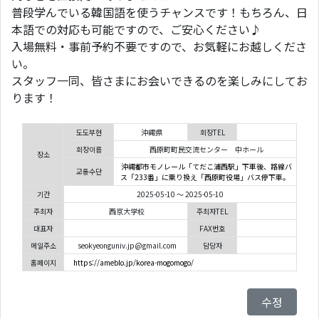
普段学んでいる韓国語を使うチャンスです！もちろん、日
本語での対応も可能ですので、ご安心ください♪
入場無料・事前予約不要ですので、お気軽にお越しくださ
い。
スタッフ一同、皆さまにお会いできるのを楽しみにしてお
ります！
도도부현
沖縄県
회장TEL
회장이름
西原町町民交流センター 中ホール
장소
沖縄都市モノレール「てだこ浦西駅」下車後、路線バ
교통수단
ス「233番」に乗り換え「西原町役場」バス停下車。
기간
2025-05-10 ～ 2025-05-10
주최자
西京大学校
주최자TEL
대표자
FAX번호
메일주소
seokyeonguniv.jp@gmail.com
담당자
홈페이지
https://ameblo.jp/korea-mogomogo/
수정