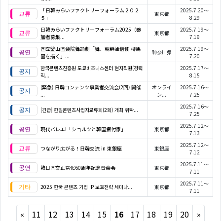
「日韓みらいファクトリーフォーラム２０２
2025.7.20～
東京都
５」
8.29
日韓みらいファクトリーフォーラム2025（参
2025.7.19～
東京都
加者募集...
7.19
国立釜山国楽院舞踊劇「舞、朝鮮通信使 柳馬
2025.7.19～
神奈川県
図を描く」...
7.20
한국콘텐츠진흥원 도쿄비즈니스센터 현지직원(경력
2025.7.17～
직...
8.15
(緊急) 日韓コンテンツ事業者交流会(2回) 開催
オンライ
2025.7.16～
...
ン...
7.25
2025.7.16～
[긴급] 한일콘텐츠사업자교류회(2회) 개최 위탁...
7.25
2025.7.12～
現代バレエI「ショルツと韓国振付家」
東京都
7.13
2025.7.12～
つながり広がる！日韓交流 in 東銀座
東銀座
7.12
2025.7.11～
韓日国交正常化60周年記念音楽会
東京都
7.11
2025.7.11～
2025 한국 콘텐츠 기업 IP 보호전략 세미나...
東京都
7.11
Previous
Next
«
11
12
13
14
15
16
17
18
19
20
»