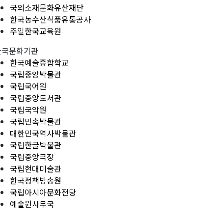
국외소재문화유산재단
한국농수산식품유통공사
주일한국교육원
한국문화기관
한국예술종합학교
국립중앙박물관
국립국어원
국립중앙도서관
국립국악원
국립민속박물관
대한민국역사박물관
국립한글박물관
국립중앙극장
국립현대미술관
한국정책방송원
국립아시아문화전당
예술원사무국