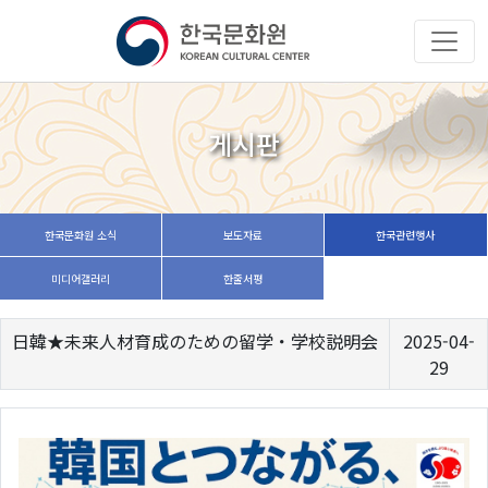
게시판
한국문화원 소식
보도자료
한국관련행사
미디어갤러리
한줄서평
日韓★未来人材育成のための留学・学校説明会
2025-04-
29