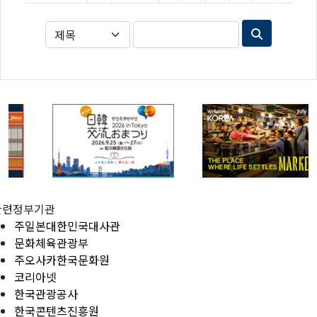
관련정부기관
주일본대한민국대사관
문화체육관광부
주오사카한국문화원
코리아넷
한국관광공사
한국콘텐츠진흥원