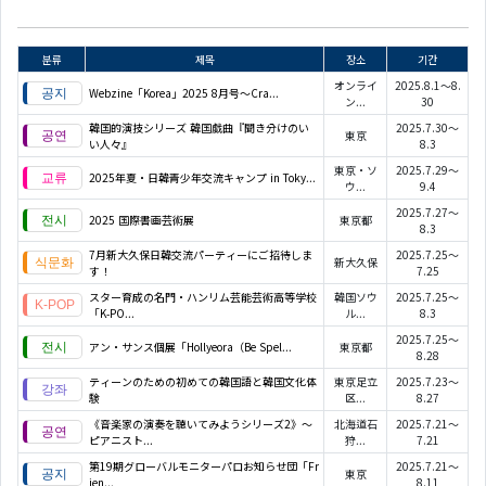
분류
제목
장소
기간
オンライ
2025.8.1～8.
Webzine「Korea」2025 8月号～Cra...
ン...
30
韓国的演技シリーズ 韓国戯曲『聞き分けのい
2025.7.30～
東京
い人々』
8.3
東京・ソ
2025.7.29～
2025年夏・日韓青少年交流キャンプ in Toky...
ウ...
9.4
2025.7.27～
2025 国際書画芸術展
東京都
8.3
7月新大久保日韓交流パーティーにご招待しま
2025.7.25～
新大久保
す！
7.25
スター育成の名門・ハンリム芸能芸術高等学校
韓国ソウ
2025.7.25～
「K‑PO...
ル...
8.3
2025.7.25～
アン・サンス個展「Hollyeora（Be Spel...
東京都
8.28
ティーンのための初めての韓国語と韓国文化体
東京足立
2025.7.23～
験
区...
8.27
《音楽家の演奏を聴いてみようシリーズ2》〜
北海道石
2025.7.21～
ピアニスト...
狩...
7.21
第19期グローバルモニターパロお知らせ団「Fr
2025.7.21～
東京
ien...
8.11