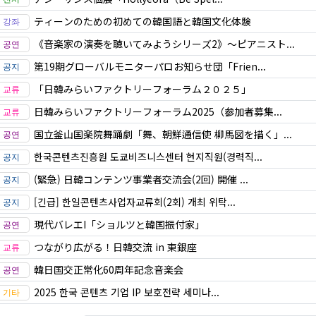
ティーンのための初めての韓国語と韓国文化体験
《音楽家の演奏を聴いてみようシリーズ2》〜ピアニスト...
第19期グローバルモニターパロお知らせ団「Frien...
「日韓みらいファクトリーフォーラム２０２５」
日韓みらいファクトリーフォーラム2025（参加者募集...
国立釜山国楽院舞踊劇「舞、朝鮮通信使 柳馬図を描く」...
한국콘텐츠진흥원 도쿄비즈니스센터 현지직원(경력직...
(緊急) 日韓コンテンツ事業者交流会(2回) 開催 ...
[긴급] 한일콘텐츠사업자교류회(2회) 개최 위탁...
現代バレエI「ショルツと韓国振付家」
つながり広がる！日韓交流 in 東銀座
韓日国交正常化60周年記念音楽会
2025 한국 콘텐츠 기업 IP 보호전략 세미나...