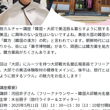
旅カルチャー講座「韓国・大邱で美活旅＆暮らすように旅する
美活」に興味のない女性はいないですよね。美容大国の韓国の
「韓方（韓国の漢方）の町」と言われています。朝鮮時代には
りから、街には「薬令博物館」があり、周囲には韓方薬を処方
、韓方薬局がたくさんあります。
回は「大邱」にルーツを持つ大邱観光名誉広報委員でフリーア
、大邱での美活体験取材の模様をメインに、後半は、旅行とは
ように旅するソウル」の魅力をお伝えします！
講座概要》
講師：河田京子さん（フリーアナウンサー・韓国⼤邱観光名
主宰：木谷朋子（旅行ライター＆エディター）
日時：2025年5月11日（日）13：30～15：30（13：10受付開