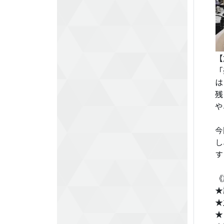
【
「
は
残
や
今
し
す
《
★
★
★