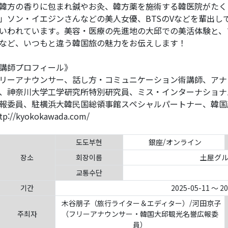
韓方の香りに包まれ鍼やお灸、韓方薬を施術する韓医院がたく
」ソン・イエジンさんなどの美人女優、BTSのVなどを輩出し
いわれています。美容・医療の先進地の大邱での美活体験と、
など、いつもと違う韓国旅の魅力をお伝えします！
講師プロフィール》
リーアナウンサー、話し⽅・コミュニケーション術講師、アナ
、神奈川⼤学⼯学研究所特別研究員、ミス・インターナショナ
報委員、駐横浜⼤韓⺠国総領事館スペシャルパートナー、韓国
tp://kyokokawada.com/
도도부현
銀座/オンライン
장소
회장이름
土屋グル
교통수단
기간
2025-05-11 ～ 2
木谷朋子（旅行ライター＆エディター）/河田京子
주최자
（フリーアナウンサー・韓国大邱観光名誉広報委
員）