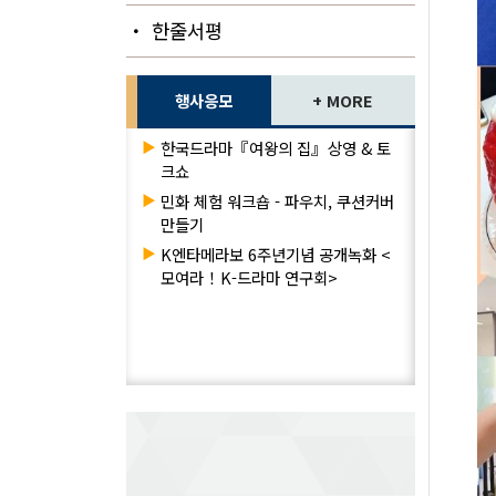
・ 한줄서평
행사응모
+ MORE
▶
한국드라마『여왕의 집』상영 & 토
크쇼
▶
민화 체험 워크숍 - 파우치, 쿠션커버
만들기
▶
K엔타메라보 6주년기념 공개녹화 <
모여라！K-드라마 연구회>