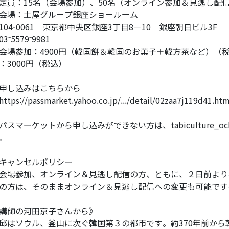
定員：15名（会場参加）、50名（オンライン参加＆見逃し配
会場：土屋グループ銀座ショールーム
104-0061 東京都中央区銀座3丁目8－10 銀座朝日ビル3F
03⁻5579⁻9981
会場参加：4900円（韓国餅＆韓国のお菓子＋韓方茶など）（
：3000円（税込）
申し込みはこちらから
ttps://passmarket.yahoo.co.jp/.../detail/02zaa7j119d41.htm
パスマーケットから申し込みができない方は、tabiculture_ochat
。
キャンセルポリシー
場参加、オンライン＆見逃し配信の方、ともに、２日前より
の方は、そのままオンライン＆見逃し配信への変更も可能です
講師の河田京子さんから》
邱はソウル、釜山に次ぐ韓国第３の都市です。約370年前か