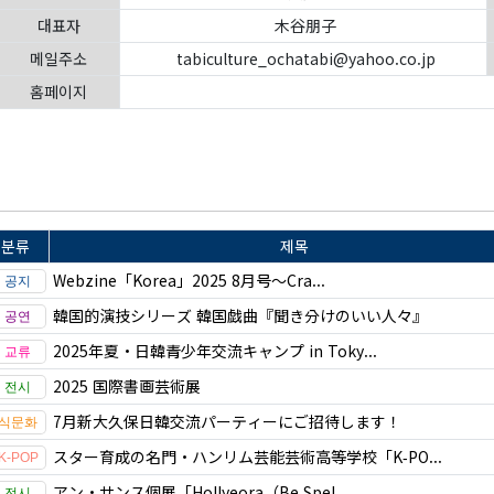
대표자
木谷朋子
메일주소
tabiculture_ochatabi@yahoo.co.jp
홈페이지
분류
제목
Webzine「Korea」2025 8月号～Cra...
韓国的演技シリーズ 韓国戯曲『聞き分けのいい人々』
2025年夏・日韓青少年交流キャンプ in Toky...
2025 国際書画芸術展
7月新大久保日韓交流パーティーにご招待します！
スター育成の名門・ハンリム芸能芸術高等学校「K‑PO...
アン・サンス個展「Hollyeora（Be Spel...