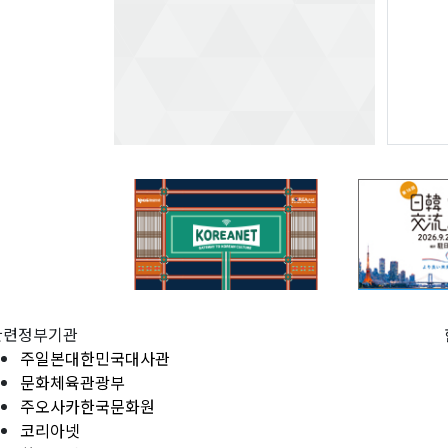
관련정부기관
주일본대한민국대사관
문화체육관광부
주오사카한국문화원
코리아넷