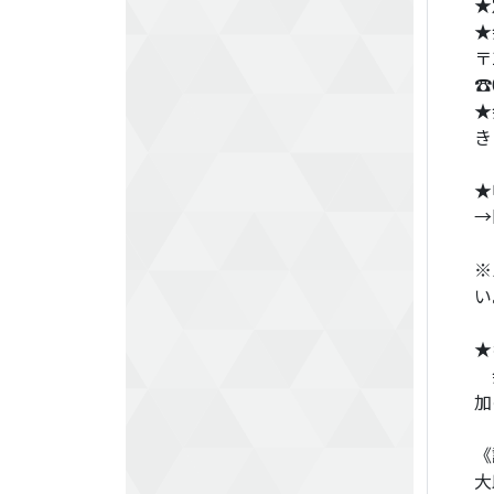
★
★
〒
☎
★
き
★
→h
※
い
★
会
加
《
大