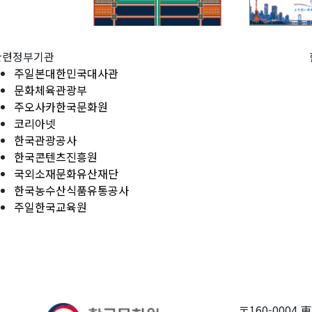
관련정부기관
주일본대한민국대사관
문화체육관광부
주오사카한국문화원
코리아넷
한국관광공사
한국콘텐츠진흥원
국외소재문화유산재단
한국농수산식품유통공사
주일한국교육원
〒160-0004 