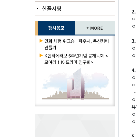
・ 한줄서평
2.
ㅇ
ㅇ
행사응모
+ MORE
3.
▶
민화 체험 워크숍 - 파우치, 쿠션커버
만들기
ㅇ
ㅇ
▶
K엔타메라보 6주년기념 공개녹화 <
모여라！K-드라마 연구회>
4.
ㅇ
ㅇ
-
ㅇ
유
ㅇ
ㅇ
5.