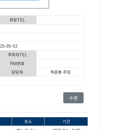
회장TEL
025-05-02
주최자TEL
FAX번호
담당자
하준봉 주임
수정
장소
기간