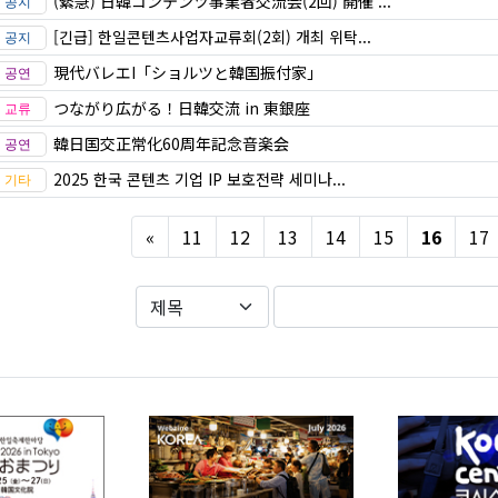
(緊急) 日韓コンテンツ事業者交流会(2回) 開催 ...
[긴급] 한일콘텐츠사업자교류회(2회) 개최 위탁...
現代バレエI「ショルツと韓国振付家」
つながり広がる！日韓交流 in 東銀座
韓日国交正常化60周年記念音楽会
2025 한국 콘텐츠 기업 IP 보호전략 세미나...
Previous
«
11
12
13
14
15
16
17