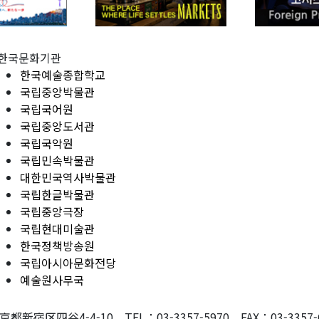
한국문화기관
한국예술종합학교
국립중앙박물관
국립국어원
국립중앙도서관
국립국악원
국립민속박물관
대한민국역사박물관
국립한글박물관
국립중앙극장
국립현대미술관
한국정책방송원
국립아시아문화전당
예술원사무국
東京都新宿区四谷4-4-10 TEL：03-3357-5970 FAX：03-3357-607