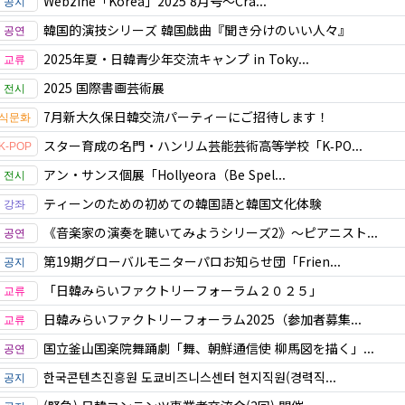
Webzine「Korea」2025 8月号～Cra...
韓国的演技シリーズ 韓国戯曲『聞き分けのいい人々』
2025年夏・日韓青少年交流キャンプ in Toky...
2025 国際書画芸術展
7月新大久保日韓交流パーティーにご招待します！
スター育成の名門・ハンリム芸能芸術高等学校「K‑PO...
アン・サンス個展「Hollyeora（Be Spel...
ティーンのための初めての韓国語と韓国文化体験
《音楽家の演奏を聴いてみようシリーズ2》〜ピアニスト...
第19期グローバルモニターパロお知らせ団「Frien...
「日韓みらいファクトリーフォーラム２０２５」
日韓みらいファクトリーフォーラム2025（参加者募集...
国立釜山国楽院舞踊劇「舞、朝鮮通信使 柳馬図を描く」...
한국콘텐츠진흥원 도쿄비즈니스센터 현지직원(경력직...