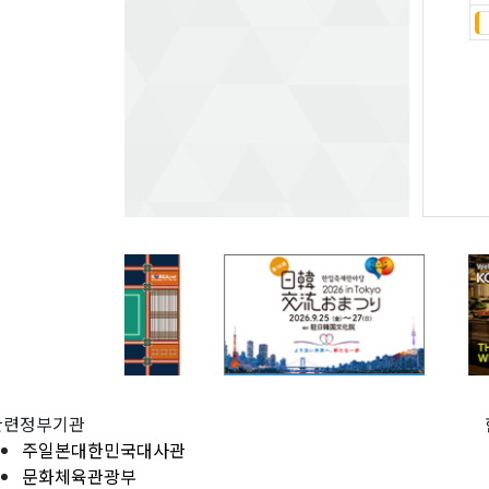
관련정부기관
주일본대한민국대사관
문화체육관광부