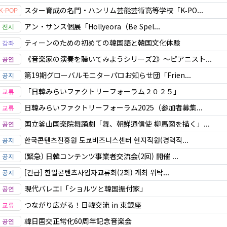
スター育成の名門・ハンリム芸能芸術高等学校「K‑PO...
アン・サンス個展「Hollyeora（Be Spel...
ティーンのための初めての韓国語と韓国文化体験
《音楽家の演奏を聴いてみようシリーズ2》〜ピアニスト...
第19期グローバルモニターパロお知らせ団「Frien...
「日韓みらいファクトリーフォーラム２０２５」
日韓みらいファクトリーフォーラム2025（参加者募集...
国立釜山国楽院舞踊劇「舞、朝鮮通信使 柳馬図を描く」...
한국콘텐츠진흥원 도쿄비즈니스센터 현지직원(경력직...
(緊急) 日韓コンテンツ事業者交流会(2回) 開催 ...
[긴급] 한일콘텐츠사업자교류회(2회) 개최 위탁...
現代バレエI「ショルツと韓国振付家」
つながり広がる！日韓交流 in 東銀座
韓日国交正常化60周年記念音楽会