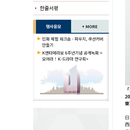
・ 한줄서평
행사응모
+ MORE
▶
민화 체험 워크숍 - 파우치, 쿠션커버
만들기
▶
K엔타메라보 6주년기념 공개녹화 <
모여라！K-드라마 연구회>
「
2
東
日
西