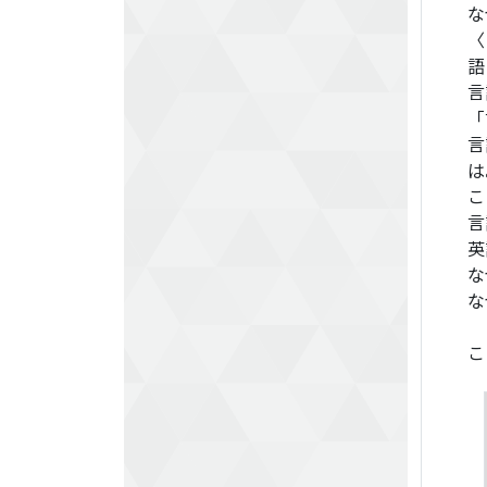
な
〈
語
言
「
言
は
こ
言
英
な
な
こ