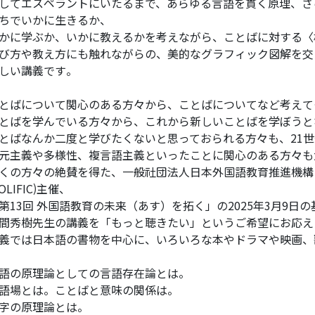
してエスペラントにいたるまで、あらゆる言語を貫く原理、さ
ちでいかに生きるか、
かに学ぶか、いかに教えるかを考えながら、ことばに対する〈
び方や教え方にも触れながらの、美的なグラフィック図解を交
しい講義です。
とばについて関心のある方々から、ことばについてなど考えて
とばを学んでいる方々から、これから新しいことばを学ぼうと
とばなんか二度と学びたくないと思っておられる方々も、21
元主義や多様性、複言語主義といったことに関心のある方々も
くの方々の絶賛を得た、一般社団法人日本外国語教育推進機構 (
SOLIFIC)主催、
第13回 外国語教育の未来（あす）を拓く」の2025年3月9
間秀樹先生の講義を「もっと聴きたい」というご希望にお応え
義では日本語の書物を中心に、いろいろな本やドラマや映画、
語の原理論としての言語存在論とは。
語場とは。ことばと意味の関係は。
字の原理論とは。