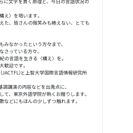
らに文字を貫く原理と、今日の言語状況の
構え〉を培います。
えた、皆さんの微笑みも絶えない、とても
もみなかったという方々まで、
なさっている方々、
世紀の言語を生きる〈構え〉を。
大歓迎です。
JACTFL)と上智大学国際言語情報研究所
日の基調講演の内容などを出発点に、
して、東京外語学院が熱くお贈りします。
歌などにもほんの少しずつ触れます。