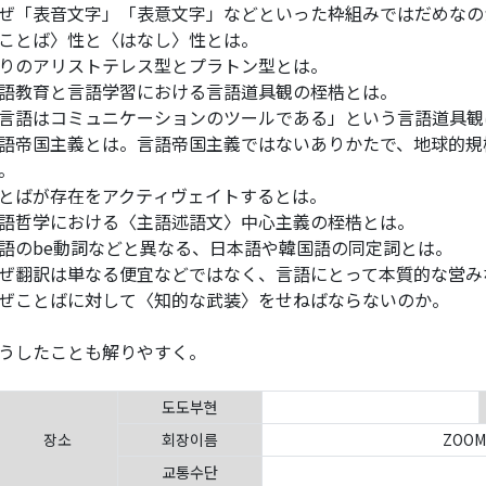
ぜ「表音文字」「表意文字」などといった枠組みではだめなの
ことば〉性と〈はなし〉性とは。
りのアリストテレス型とプラトン型とは。
語教育と言語学習における言語道具観の桎梏とは。
言語はコミュニケーションのツールである」という言語道具観
語帝国主義とは。言語帝国主義ではないありかたで、地球的規
。
とばが存在をアクティヴェイトするとは。
語哲学における〈主語述語文〉中心主義の桎梏とは。
語のbe動詞などと異なる、日本語や韓国語の同定詞とは。
ぜ翻訳は単なる便宜などではなく、言語にとって本質的な営み
ぜことばに対して〈知的な武装〉をせねばならないのか。
うしたことも解りやすく。
도도부현
장소
회장이름
ZOO
교통수단