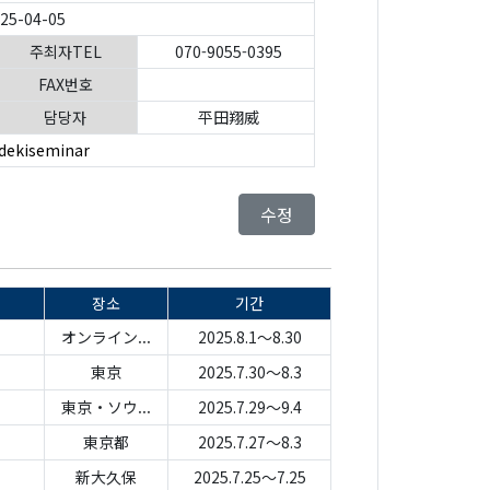
025-04-05
주최자TEL
070-9055-0395
FAX번호
담당자
平田翔威
dekiseminar
수정
장소
기간
オンライン...
2025.8.1～8.30
東京
2025.7.30～8.3
東京・ソウ...
2025.7.29～9.4
東京都
2025.7.27～8.3
新大久保
2025.7.25～7.25