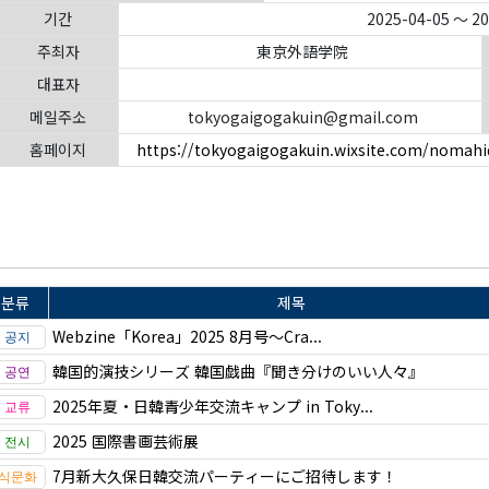
기간
2025-04-05 ～ 2
주최자
東京外語学院
대표자
메일주소
tokyogaigogakuin@gmail.com
홈페이지
https://tokyogaigogakuin.wixsite.com/nomahi
분류
제목
Webzine「Korea」2025 8月号～Cra...
韓国的演技シリーズ 韓国戯曲『聞き分けのいい人々』
2025年夏・日韓青少年交流キャンプ in Toky...
2025 国際書画芸術展
7月新大久保日韓交流パーティーにご招待します！