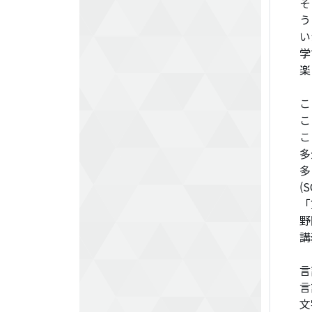
そ
う
い
学
楽
こ
こ
こ
多
多
(
「
野
講
言
言
文