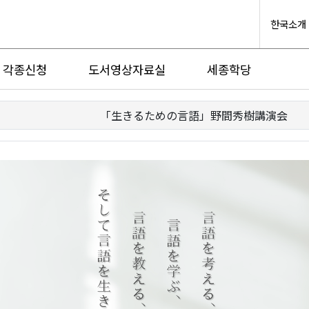
한국소개
각종신청
도서영상자료실
세종학당
「生きるための言語」野間秀樹講演会