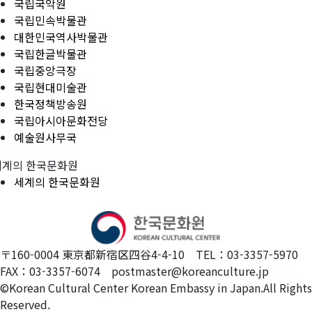
국립국악원
국립민속박물관
대한민국역사박물관
국립한글박물관
국립중앙극장
국립현대미술관
한국정책방송원
국립아시아문화전당
예술원사무국
세계의 한국문화원
세계의 한국문화원
〒160-0004 東京都新宿区四谷4-4-10 TEL：03-3357-5970
FAX：03-3357-6074 postmaster@koreanculture.jp
©Korean Cultural Center Korean Embassy in Japan.All Rights
Reserved.