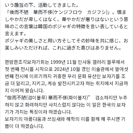
いう趣旨の下、活動してきました。
「倹而不陋 華而不侈(ケンジフロウ カジフシ)」。慎ま
しやかだが卑しくはなく、華やかだが奢りはないという意
味のこの言葉は韓国のポジャギの特徴を言い表していると
言えます。
ポジャギの美しさと用い方そしてその妙味を共に感じ、お
楽しみいただければ、これに過ぎた喜びはありません。
한땀한조각보자기회는 1999년 11월 인사동 갤러리 블루에서
첫 번째 전시를 시작으로 2024년 10월 경인 미술관에서 열여섯
번째 전시에 이르기까지 귀중한 우리 문화 유산인 보자기를 조
금 더 알리고, 지키고, 계승 발전시키고자 하는 취지에서 지금까
지 이어져 왔습니다.
“儉而不陋(검이불루) 華而不侈(화이불치)” 검소하지만 누추
하지 않고 화려하지만 사치스럽지 않다는 이 말은 한국의 보자
기가 가지는 특징이라 하겠습니다.
보자기의 아름다움과 쓰임새와 해학의 미를 함께 해 주시면 기
쁨이 더 하겠습니다.