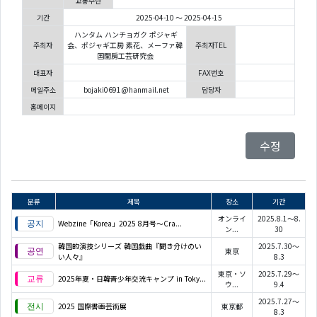
교통수단
기간
2025-04-10 ～ 2025-04-15
ハンタム ハンチョガク ポジャギ
주최자
会、ポジャギ工房 素花、メーファ韓
주최자TEL
国閨房工芸研究会
대표자
FAX번호
메일주소
bojaki0691@hanmail.net
담당자
홈페이지
수정
분류
제목
장소
기간
オンライ
2025.8.1～8.
Webzine「Korea」2025 8月号～Cra...
ン...
30
韓国的演技シリーズ 韓国戯曲『聞き分けのい
2025.7.30～
東京
い人々』
8.3
東京・ソ
2025.7.29～
2025年夏・日韓青少年交流キャンプ in Toky...
ウ...
9.4
2025.7.27～
2025 国際書画芸術展
東京都
8.3