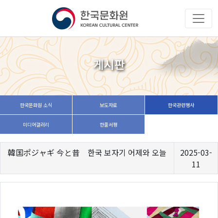
게시판
한국문화원 소식
보도자료
한국관련행사
미디어갤러리
한줄서평
韓国ポジャギ 今と昔 한국 보자기 어제와 오늘
2025-03-
11