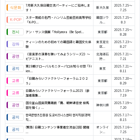
7月新大久保日韓交流パーティーにご招待しま
2025.7.25～
新大久保
す！
7.25
スター育成の名門・ハンリム芸能芸術高等学校
韓国ソウ
2025.7.25～
「K‑PO...
ル...
8.3
2025.7.25～
アン・サンス個展「Hollyeora（Be Spel...
東京都
8.28
ティーンのための初めての韓国語と韓国文化体
東京足立
2025.7.23～
験
区...
8.27
《音楽家の演奏を聴いてみようシリーズ2》〜
北海道石
2025.7.21～
ピアニスト...
狩...
7.21
第19期グローバルモニターパロお知らせ団「Fr
2025.7.21～
東京
ien...
8.11
「日韓みらいファクトリーフォーラム２０２
2025.7.20～
東京都
５」
8.29
日韓みらいファクトリーフォーラム2025（参
2025.7.19～
東京都
加者募集...
7.19
国立釜山国楽院舞踊劇「舞、朝鮮通信使 柳馬
2025.7.19～
神奈川県
図を描く」...
7.20
한국콘텐츠진흥원 도쿄비즈니스센터 현지직원(경력
2025.7.17～
직...
8.15
(緊急) 日韓コンテンツ事業者交流会(2回) 開催
オンライ
2025.7.16～
...
ン...
7.25
2025.7.16～