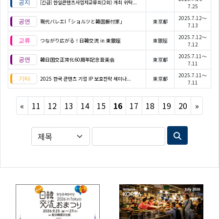
[긴급] 한일콘텐츠사업자교류회(2회) 개최 위탁...
7.25
2025.7.12～
現代バレエI「ショルツと韓国振付家」
東京都
7.13
2025.7.12～
つながり広がる！日韓交流 in 東銀座
東銀座
7.12
2025.7.11～
韓日国交正常化60周年記念音楽会
東京都
7.11
2025.7.11～
2025 한국 콘텐츠 기업 IP 보호전략 세미나...
東京都
7.11
Previous
Next
«
11
12
13
14
15
16
17
18
19
20
»