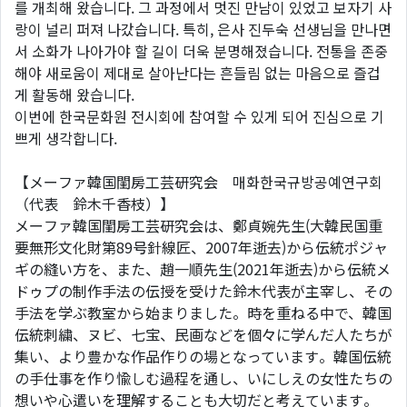
를 개최해 왔습니다. 그 과정에서 멋진 만남이 있었고 보자기 사
랑이 널리 퍼져 나갔습니다. 특히, 은사 진두숙 선생님을 만나면
서 소화가 나아가야 할 길이 더욱 분명해졌습니다. 전통을 존중
해야 새로움이 제대로 살아난다는 흔들림 없는 마음으로 즐겁
게 활동해 왔습니다.
이번에 한국문화원 전시회에 참여할 수 있게 되어 진심으로 기
쁘게 생각합니다.
【メーファ韓国閨房工芸研究会 매화한국규방공예연구회
（代表 鈴木千香枝）】
メーファ韓国閨房工芸研究会は、鄭貞婉先生(大韓民国重
要無形文化財第89号針線匠、2007年逝去)から伝統ポジャ
ギの縫い方を、また、趙一順先生(2021年逝去)から伝統メ
ドゥプの制作手法の伝授を受けた鈴木代表が主宰し、その
手法を学ぶ教室から始まりました。時を重ねる中で、韓国
伝統刺繍、ヌビ、七宝、民画などを個々に学んだ人たちが
集い、より豊かな作品作りの場となっています。韓国伝統
の手仕事を作り愉しむ過程を通し、いにしえの女性たちの
想いや心遣いを理解することも大切だと考えています。