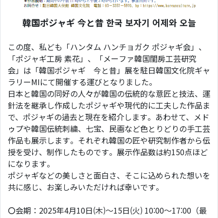
韓国ポジャギ 今と昔 한국 보자기 어제와 오늘
この度、私ども「ハンタム ハンチョガク ポジャギ会」、
「ポジャギ工房 素花」、「メーファ韓国閨房工芸研究
会」は「韓国ポジャギ 今と昔」展を駐日韓国文化院ギャ
ラリーMIにて開催する運びとなりました。
日本と韓国の同好の人々が韓国の伝統的な意匠と技法、運
針法を継承し作成したポジャギや現代的に工夫した作品ま
で、ポジャギの過去と現在を紹介します。あわせて、メド
ゥプや韓国伝統刺繍、七宝、民画など色とりどりの手工芸
作品も展示します。それぞれ韓国の匠や研究制作者から伝
授を受け、制作したものです。展示作品数は約150点ほど
になります。
ポジャギなどの美しさと面白さ、そこに込められた想いを
共に感じ、お楽しみいただければ幸いです。
〇会期：2025年4月10日(木)～15日(火) 10:00～17:00（最