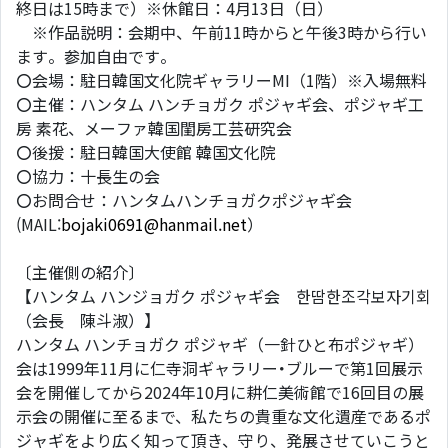
終日は15時まで）※休館日：4月13日（日）
※作品説明：会期中、午前11時からと午後3時から行い
ます。参加自由です。
〇会場：駐日韓国文化院ギャラリーMI（1階）※入場無料
〇主催：ハンタム ハンチョガク ポジャギ会、ポジャギ工
房 素花、メーファ韓国閨房工芸研究会
〇後援：駐日韓国大使館 韓国文化院
〇協力：十長生の会
〇お問合せ：ハンタムハンチョガクポジャギ会
(MAIL:
bojaki0691@hanmail.net
）
〔主催側の紹介〕
【ハンタム ハンジョガク ポジャギ会 한땀한조각보자기회
（会長 陳斗淑）】
ハンタム ハンチョガク ポジャギ（一針ひと布ポジャギ）
会は1999年11月に仁寺洞ギャラリー･ブルーで第1回展示
会を開催してから2024年10月に耕仁美術館で16回目の展
示会の開催に至るまで、私たちの貴重な文化遺産であるポ
ジャギをより広く知って頂き、守り、発展させていこうと