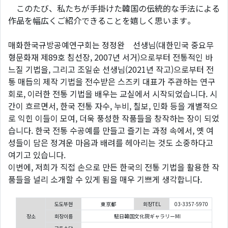
このたび、私たちが手掛けた韓国の伝統的な手法による
作品を幅広くご紹介できることを嬉しく思います。
매화한국규방공예연구회는 정정완 선생님(대한민국 중요무
형문화재 제89호 침선장, 2007년 서거)으로부터 전통적인 바
느질 기법을, 그리고 조일순 선생님(2021년 작고)으로부터 전
통 매듭의 제작 기법을 전수받은 스즈키 대표가 주관하는 연구
회로, 이러한 전통 기법을 배우는 교실에서 시작되었습니다. 시
간이 흐르면서, 한국 전통 자수, 누비, 칠보, 민화 등을 개별적으
로 익힌 이들이 모여, 더욱 풍성한 작품들을 창작하는 장이 되었
습니다. 한국 전통 수공예를 만들고 즐기는 과정 속에서, 옛 여
성들이 담은 정겨운 마음과 배려를 헤아리는 것도 소중하다고
여기고 있습니다.
이번에, 저희가 직접 손으로 만든 한국의 전통 기법을 활용한 작
품들을 널리 소개할 수 있게 됨을 매우 기쁘게 생각합니다.
도도부현
東京都
회장TEL
03-3357-5970
장소
회장이름
駐日韓国文化院ギャラリーMI