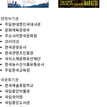
관련정부기관
주일본대한민국대사관
문화체육관광부
주오사카한국문화원
코리아넷
한국관광공사
한국콘텐츠진흥원
국외소재문화유산재단
한국농수산식품유통공사
주일한국교육원
한국문화기관
한국예술종합학교
국립중앙박물관
국립국어원
국립중앙도서관