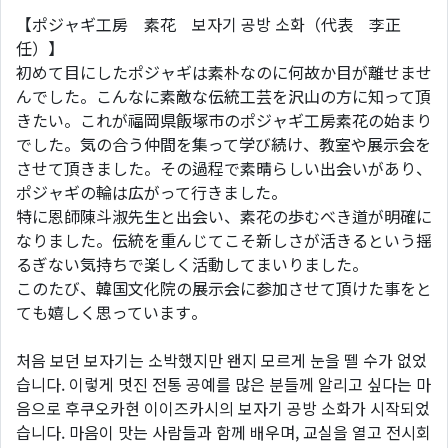
【ポジャギ工房 素花 보자기 공방 소화（代表 李正
任）】
初めて目にしたポジャギは素朴なのに何故か目が離せませ
んでした。こんなに素敵な伝統工芸を沢山の方に知って頂
きたい。これが福岡県飯塚市のポジャギ工房素花の始まり
でした。気の合う仲間を集って学び続け、教室や展示会を
させて頂きました。その過程で素晴らしい出会いがあり、
ポジャギの輪は広がって行きました。
特に恩師陳斗淑先生と出会い、素花の歩むべき道が明確に
なりました。伝統を重んじてこそ新しさが活きるという揺
るぎない気持ちで楽しく活動してまいりました。
このたび、韓国文化院の展示会に参加させて頂けた事をと
ても嬉しく思っています。
처음 보던 보자기는 소박했지만 왠지 모르게 눈을 뗄 수가 없었
습니다. 이렇게 멋진 전통 공예를 많은 분들께 알리고 싶다는 마
음으로 후쿠오카현 이이즈카시의 보자기 공방 소화가 시작되었
습니다. 마음이 맛는 사람들과 함께 배우며, 교실을 열고 전시회