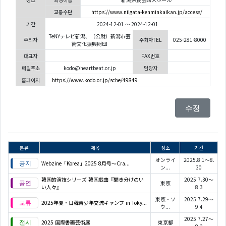
교통수단
https://www.niigata-kenminkaikan.jp/access/
기간
2024-12-01 ～ 2024-12-01
TeNYテレビ新潟、（公財）新潟市芸
주최자
주최자TEL
025-281-8000
術文化振興財団
대표자
FAX번호
메일주소
kodo@heartbeat.or.jp
담당자
홈페이지
https://www.kodo.or.jp/sche/49849
수정
분류
제목
장소
기간
オンライ
2025.8.1～8.
Webzine「Korea」2025 8月号～Cra...
ン...
30
韓国的演技シリーズ 韓国戯曲『聞き分けのい
2025.7.30～
東京
い人々』
8.3
東京・ソ
2025.7.29～
2025年夏・日韓青少年交流キャンプ in Toky...
ウ...
9.4
2025.7.27～
2025 国際書画芸術展
東京都