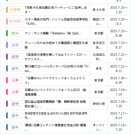
8.3
7月新大久保日韓交流パーティーにご招待しま
2025.7.25～
新大久保
す！
7.25
スター育成の名門・ハンリム芸能芸術高等学校
韓国ソウ
2025.7.25～
「K‑PO...
ル...
8.3
2025.7.25～
アン・サンス個展「Hollyeora（Be Spel...
東京都
8.28
ティーンのための初めての韓国語と韓国文化体
東京足立
2025.7.23～
験
区...
8.27
《音楽家の演奏を聴いてみようシリーズ2》〜
北海道石
2025.7.21～
ピアニスト...
狩...
7.21
第19期グローバルモニターパロお知らせ団「Fr
2025.7.21～
東京
ien...
8.11
「日韓みらいファクトリーフォーラム２０２
2025.7.20～
東京都
５」
8.29
日韓みらいファクトリーフォーラム2025（参
2025.7.19～
東京都
加者募集...
7.19
国立釜山国楽院舞踊劇「舞、朝鮮通信使 柳馬
2025.7.19～
神奈川県
図を描く」...
7.20
한국콘텐츠진흥원 도쿄비즈니스센터 현지직원(경력
2025.7.17～
직...
8.15
(緊急) 日韓コンテンツ事業者交流会(2回) 開催
オンライ
2025.7.16～
...
ン...
7.25