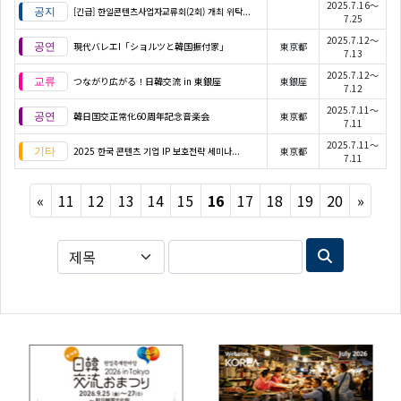
2025.7.16～
[긴급] 한일콘텐츠사업자교류회(2회) 개최 위탁...
7.25
2025.7.12～
現代バレエI「ショルツと韓国振付家」
東京都
7.13
2025.7.12～
つながり広がる！日韓交流 in 東銀座
東銀座
7.12
2025.7.11～
韓日国交正常化60周年記念音楽会
東京都
7.11
2025.7.11～
2025 한국 콘텐츠 기업 IP 보호전략 세미나...
東京都
7.11
Previous
Next
«
11
12
13
14
15
16
17
18
19
20
»