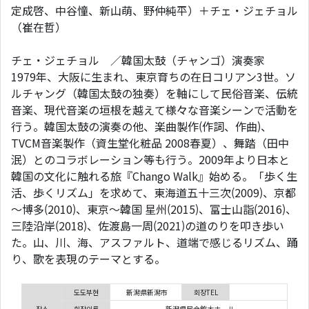
定成啓、中谷憧、新山萌、野仲純平）＋チェ・ジェチョル
（崔在哲）
チェ・ジェチョル ／韓国太鼓（チャンゴ）演奏家
1979年、大阪に生まれ、東京育ちの在日コリアン3世。ソ
ルチャング（韓国太鼓の独奏）を軸にして民俗音楽、伝統
音楽、現代音楽の垣根を越えて様々な音楽シーンで活動を
行う。韓国太鼓の演奏の他、楽曲製作(作詞、作曲)、
TVCM音楽製作（資生堂化粧品 2008春夏）、舞踏（田中
泯）とのコラボレーション等も行う。2009年より日本と
韓国の文化に触れる旅『Chango Walk』始める。「歩く生
活、歩くリズム」を求めて、東海道五十三次(2009)、京都
～博多(2010)、東京～韓国 星州(2015)、富士山詣(2016)、
三陸沿岸(2018)、佐渡島一周(2021)の道のりを叩き歩い
た。山、川、海、アスファルト、道端で感じるリズム、踊
り、歌を表現のテーマとする。
도도부현
新潟県新潟市
회장TEL
장소
회장이름
新潟県民会館大ホール