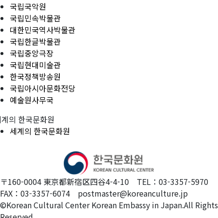
국립국악원
국립민속박물관
대한민국역사박물관
국립한글박물관
국립중앙극장
국립현대미술관
한국정책방송원
국립아시아문화전당
예술원사무국
세계의 한국문화원
세계의 한국문화원
〒160-0004 東京都新宿区四谷4-4-10 TEL：03-3357-5970
FAX：03-3357-6074 postmaster@koreanculture.jp
©Korean Cultural Center Korean Embassy in Japan.All Rights
Reserved.