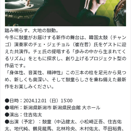
踏み鳴らす、大地の鼓動。
今冬に鼓童がお届けする新作の舞台は、韓国太鼓（チャン
ゴ）演奏家のチェ・ジェチョル（崔在哲）氏をゲストに迎
えた共演作。チェ氏の提唱する「歩みの中から生まれてく
るリズム」をともに探求し、創り上げるプロジェクト型の
作品です。
「身体性、音楽性、精神性」この三本の柱を足元から見つ
め、新しくも奥深い、そして鼓童らしさを兼ね備えた最新
作をお楽しみください。
●日時：2024.12.01（日）15:00
●場所：新潟県新潟市 新潟県民会館 大ホール
●演出：住吉佑太
●出演（予定）：鼓童（中込健太、小松崎正吾、住吉佑
太、地代純、鶴見龍馬、北林玲央、木村佑太、平田裕貴、