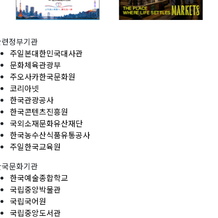
관련정부기관
주일본대한민국대사관
문화체육관광부
주오사카한국문화원
코리아넷
한국관광공사
한국콘텐츠진흥원
국외소재문화유산재단
한국농수산식품유통공사
주일한국교육원
한국문화기관
한국예술종합학교
국립중앙박물관
국립국어원
국립중앙도서관