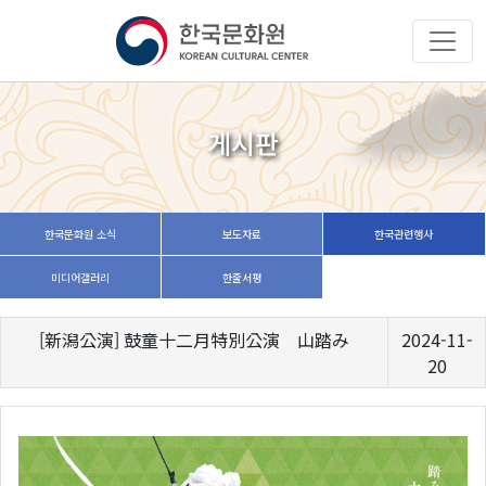
게시판
한국문화원 소식
보도자료
한국관련행사
미디어갤러리
한줄서평
[新潟公演] 鼓童十二月特別公演 山踏み
2024-11-
20