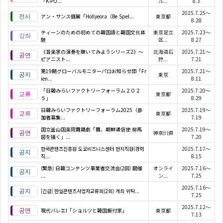
「K‑PO...
ル...
8.3
2025.7.25～
アン・サンス個展「Hollyeora（Be Spel...
東京都
8.28
ティーンのための初めての韓国語と韓国文化体
東京足立
2025.7.23～
験
区...
8.27
《音楽家の演奏を聴いてみようシリーズ2》〜
北海道石
2025.7.21～
ピアニスト...
狩...
7.21
第19期グローバルモニターパロお知らせ団「Fr
2025.7.21～
東京
ien...
8.11
「日韓みらいファクトリーフォーラム２０２
2025.7.20～
東京都
５」
8.29
日韓みらいファクトリーフォーラム2025（参
2025.7.19～
東京都
加者募集...
7.19
国立釜山国楽院舞踊劇「舞、朝鮮通信使 柳馬
2025.7.19～
神奈川県
図を描く」...
7.20
한국콘텐츠진흥원 도쿄비즈니스센터 현지직원(경력
2025.7.17～
직...
8.15
(緊急) 日韓コンテンツ事業者交流会(2回) 開催
オンライ
2025.7.16～
...
ン...
7.25
2025.7.16～
[긴급] 한일콘텐츠사업자교류회(2회) 개최 위탁...
7.25
2025.7.12～
現代バレエI「ショルツと韓国振付家」
東京都
7.13