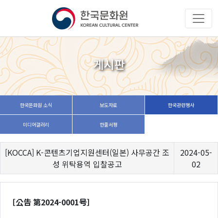
게시판
한국문화원 소식
보도자료
한국관련행사
미디어갤러리
한줄서평
[KOCCA] K-콘텐츠기업지원센터(일본) 사무공간 조
2024-05-
성 위탁용역 입찰공고
02
［公告 第2024-0001号］