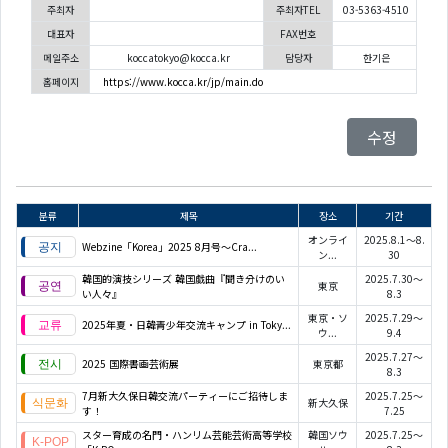
주최자
주최자TEL
03-5363-4510
대표자
FAX번호
메일주소
koccatokyo@kocca.kr
담당자
한기은
홈페이지
https://www.kocca.kr/jp/main.do
수정
분류
제목
장소
기간
オンライ
2025.8.1～8.
Webzine「Korea」2025 8月号～Cra...
ン...
30
韓国的演技シリーズ 韓国戯曲『聞き分けのい
2025.7.30～
東京
い人々』
8.3
東京・ソ
2025.7.29～
2025年夏・日韓青少年交流キャンプ in Toky...
ウ...
9.4
2025.7.27～
2025 国際書画芸術展
東京都
8.3
7月新大久保日韓交流パーティーにご招待しま
2025.7.25～
新大久保
す！
7.25
スター育成の名門・ハンリム芸能芸術高等学校
韓国ソウ
2025.7.25～