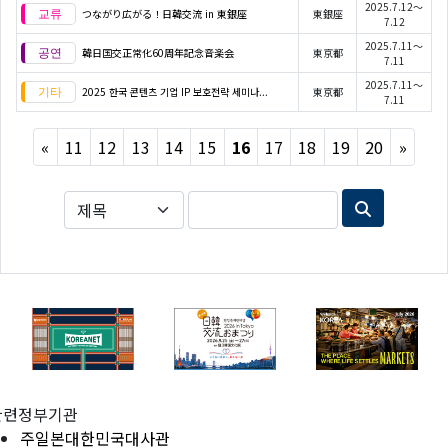
2025.7.12～
つながり広がる！日韓交流 in 東銀座
東銀座
7.12
2025.7.11～
韓日国交正常化60周年記念音楽会
東京都
7.11
2025.7.11～
2025 한국 콘텐츠 기업 IP 보호전략 세미나...
東京都
7.11
Previous
Next
«
11
12
13
14
15
16
17
18
19
20
»
관련정부기관
주일본대한민국대사관