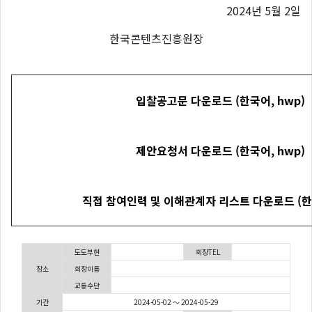
2024년 5월 2일
한국콘텐츠진흥원장
입찰공고문
다운로드
(
한국어
, hwp)
제안요청서
다운로드
(
한국어
, hwp)
직접 참여인력 및 이해관계자 리스트
다운로드
(
한
도도부현
회장TEL
장소
회장이름
교통수단
기간
2024-05-02 ～ 2024-05-29