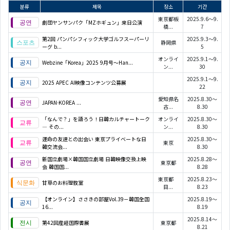
분류
제목
장소
기간
東京都板
2025.9.6～9.
劇団ヤンサンパク「MZホギュン」来日公演
橋...
7
第2回 パンパシフィック大学ゴルフスーパーリ
2025.9.3～9.
静岡県
ーグ b...
5
オンライ
2025.9.1～9.
Webzine「Korea」2025 9月号～Han...
ン...
30
2025.9.1～9.
2025 APEC AI映像コンテンツ公募展
22
愛知県名
2025.8.30～
JAPAN-KOREA
...
古...
8.30
「なんで？」を語ろう！日韓カルチャートーク
オンライ
2025.8.30～
― その...
ン...
8.30
運命の友達との出会い 東京プライベートな日
2025.8.30～
東京
韓交流会...
8.30
新国立劇場×韓国国立劇場 日韓映像交換上映
2025.8.28～
東京都
会 韓国国...
8.28
東京都
2025.8.23～
甘草のお料理教室
目...
8.23
【オンライン】ささきの部屋Vol.39－韓国全国
2025.8.19～
16...
8.19
2025.8.14～
第42回産経国際書展
東京都
8.21