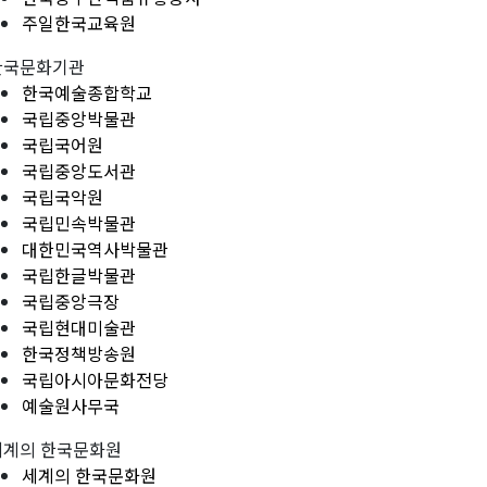
주일한국교육원
한국문화기관
한국예술종합학교
국립중앙박물관
국립국어원
국립중앙도서관
국립국악원
국립민속박물관
대한민국역사박물관
국립한글박물관
국립중앙극장
국립현대미술관
한국정책방송원
국립아시아문화전당
예술원사무국
세계의 한국문화원
세계의 한국문화원