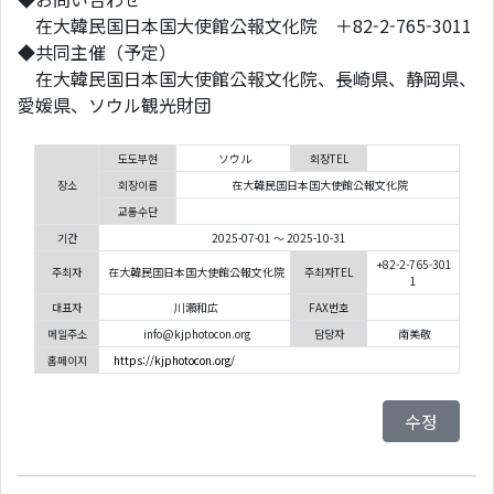
在大韓民国日本国大使館公報文化院 ＋82-2-765-3011
◆共同主催（予定）
在大韓民国日本国大使館公報文化院、長崎県、静岡県、
愛媛県、ソウル観光財団
도도부현
ソウル
회장TEL
장소
회장이름
在大韓民国日本国大使館公報文化院
교통수단
기간
2025-07-01 ～ 2025-10-31
+82-2-765-301
주최자
在大韓民国日本国大使館公報文化院
주최자TEL
1
대표자
川瀬和広
FAX번호
메일주소
info@kjphotocon.org
담당자
南美敬
홈페이지
https://kjphotocon.org/
수정