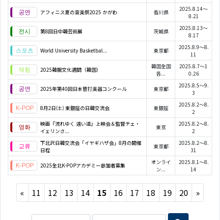
2025.8.14～
アフィニス夏の音楽祭2025 かがわ
香川県
8.21
2025.8.13～
第8回日中韓芸術展
茨城県
8.17
2025.8.9～8.
World University Basketbal...
東京都
11
韓国全国
2025.8.7～1
2025韓服文化週間（韓国）
各...
0.26
2025.8.5～9.
2025年第40回日本管打楽器コンクール
東京都
3
2025.8.2～8.
8月2日(土) 東銀座の日韓交流会
東銀座
2
映画『流れゆく 遠い道』上映会＆監督チェ・
2025.8.2～8.
東京
イェリンさ...
2
下北沢日韓交流会「イヤギハザ会」8月の開催
2025.8.2～8.
東京都
日程
31
オンライ
2025.8.1～8.
2025全北K-POPアカデミー参加者募集
ン...
14
Previous
Next
«
11
12
13
14
15
16
17
18
19
20
»