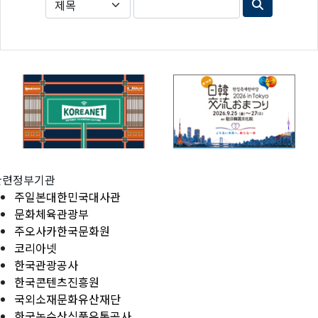
관련정부기관
주일본대한민국대사관
문화체육관광부
주오사카한국문화원
코리아넷
한국관광공사
한국콘텐츠진흥원
국외소재문화유산재단
한국농수산식품유통공사