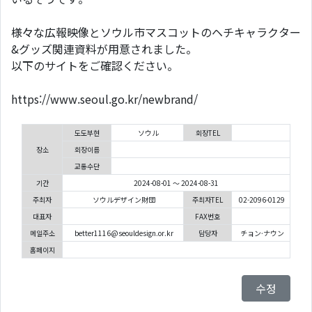
様々な広報映像とソウル市マスコットのヘチキャラクター
&グッズ関連資料が用意されました。
以下のサイトをご確認ください。
https://www.seoul.go.kr/newbrand/
도도부현
ソウル
회장TEL
장소
회장이름
교통수단
기간
2024-08-01 ～ 2024-08-31
주최자
ソウルデザイン財団
주최자TEL
02-2096-0129
대표자
FAX번호
메일주소
better1116@seouldesign.or.kr
담당자
チョン·ナウン
홈페이지
수정