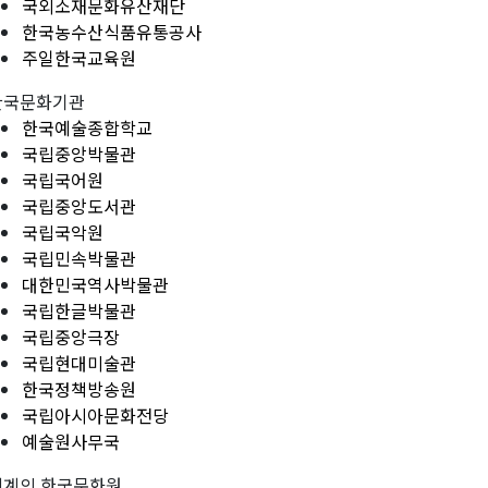
국외소재문화유산재단
한국농수산식품유통공사
주일한국교육원
한국문화기관
한국예술종합학교
국립중앙박물관
국립국어원
국립중앙도서관
국립국악원
국립민속박물관
대한민국역사박물관
국립한글박물관
국립중앙극장
국립현대미술관
한국정책방송원
국립아시아문화전당
예술원사무국
세계의 한국문화원