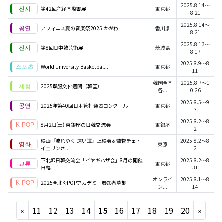
2025.8.14～
第42回産経国際書展
東京都
8.21
2025.8.14～
アフィニス夏の音楽祭2025 かがわ
香川県
8.21
2025.8.13～
第8回日中韓芸術展
茨城県
8.17
2025.8.9～8.
World University Basketbal...
東京都
11
韓国全国
2025.8.7～1
2025韓服文化週間（韓国）
各...
0.26
2025.8.5～9.
2025年第40回日本管打楽器コンクール
東京都
3
2025.8.2～8.
8月2日(土) 東銀座の日韓交流会
東銀座
2
映画『流れゆく 遠い道』上映会＆監督チェ・
2025.8.2～8.
東京
イェリンさ...
2
下北沢日韓交流会「イヤギハザ会」8月の開催
2025.8.2～8.
東京都
日程
31
オンライ
2025.8.1～8.
2025全北K-POPアカデミー参加者募集
ン...
14
Previous
Next
«
11
12
13
14
15
16
17
18
19
20
»