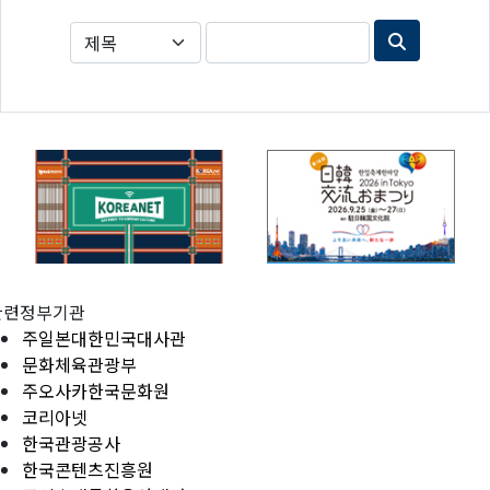
관련정부기관
주일본대한민국대사관
문화체육관광부
주오사카한국문화원
코리아넷
한국관광공사
한국콘텐츠진흥원