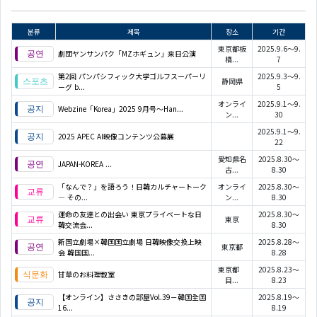
분류
제목
장소
기간
東京都板
2025.9.6～9.
劇団ヤンサンパク「MZホギュン」来日公演
橋...
7
第2回 パンパシフィック大学ゴルフスーパーリ
2025.9.3～9.
静岡県
ーグ b...
5
オンライ
2025.9.1～9.
Webzine「Korea」2025 9月号～Han...
ン...
30
2025.9.1～9.
2025 APEC AI映像コンテンツ公募展
22
愛知県名
2025.8.30～
JAPAN-KOREA
...
古...
8.30
「なんで？」を語ろう！日韓カルチャートーク
オンライ
2025.8.30～
― その...
ン...
8.30
運命の友達との出会い 東京プライベートな日
2025.8.30～
東京
韓交流会...
8.30
新国立劇場×韓国国立劇場 日韓映像交換上映
2025.8.28～
東京都
会 韓国国...
8.28
東京都
2025.8.23～
甘草のお料理教室
目...
8.23
【オンライン】ささきの部屋Vol.39－韓国全国
2025.8.19～
16...
8.19