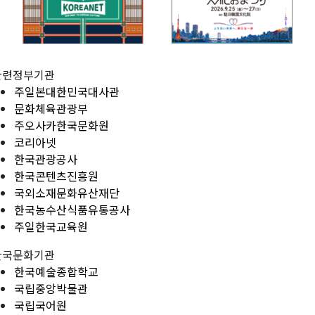
관련정부기관
주일본대한민국대사관
문화체육관광부
주오사카한국문화원
코리아넷
한국관광공사
한국콘텐츠진흥원
국외소재문화유산재단
한국농수산식품유통공사
주일한국교육원
한국문화기관
한국예술종합학교
국립중앙박물관
국립국어원