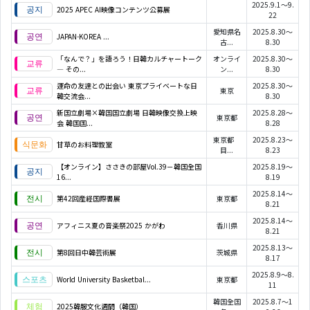
2025.9.1～9.
2025 APEC AI映像コンテンツ公募展
22
愛知県名
2025.8.30～
JAPAN-KOREA
...
古...
8.30
「なんで？」を語ろう！日韓カルチャートーク
オンライ
2025.8.30～
― その...
ン...
8.30
運命の友達との出会い 東京プライベートな日
2025.8.30～
東京
韓交流会...
8.30
新国立劇場×韓国国立劇場 日韓映像交換上映
2025.8.28～
東京都
会 韓国国...
8.28
東京都
2025.8.23～
甘草のお料理教室
目...
8.23
【オンライン】ささきの部屋Vol.39－韓国全国
2025.8.19～
16...
8.19
2025.8.14～
第42回産経国際書展
東京都
8.21
2025.8.14～
アフィニス夏の音楽祭2025 かがわ
香川県
8.21
2025.8.13～
第8回日中韓芸術展
茨城県
8.17
2025.8.9～8.
World University Basketbal...
東京都
11
韓国全国
2025.8.7～1
2025韓服文化週間（韓国）