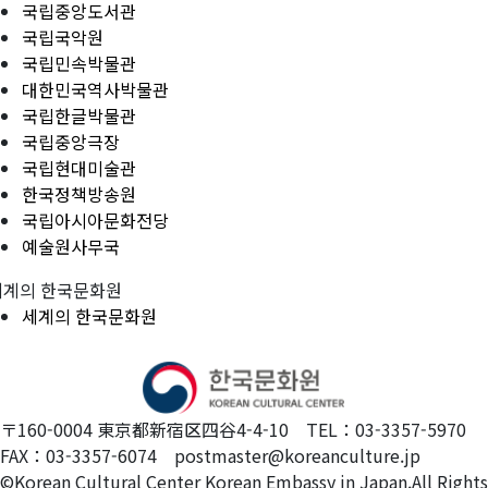
국립중앙도서관
국립국악원
국립민속박물관
대한민국역사박물관
국립한글박물관
국립중앙극장
국립현대미술관
한국정책방송원
국립아시아문화전당
예술원사무국
세계의 한국문화원
세계의 한국문화원
〒160-0004 東京都新宿区四谷4-4-10 TEL：03-3357-5970
FAX：03-3357-6074 postmaster@koreanculture.jp
©Korean Cultural Center Korean Embassy in Japan.All Rights