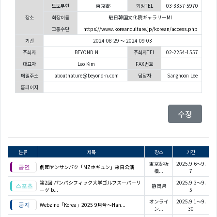
도도부현
東京都
회장TEL
03-3357-5970
장소
회장이름
駐日韓国文化院ギャラリーMI
교통수단
https://www.koreanculture.jp/korean/access.php
기간
2024-08-29 ～ 2024-09-03
주최자
BEYOND N
주최자TEL
02-2254-1557
대표자
Leo Kim
FAX번호
메일주소
aboutnature@beyond-n.com
담당자
Sanghoon Lee
홈페이지
수정
분류
제목
장소
기간
東京都板
2025.9.6～9.
劇団ヤンサンパク「MZホギュン」来日公演
橋...
7
第2回 パンパシフィック大学ゴルフスーパーリ
2025.9.3～9.
静岡県
ーグ b...
5
オンライ
2025.9.1～9.
Webzine「Korea」2025 9月号～Han...
ン...
30