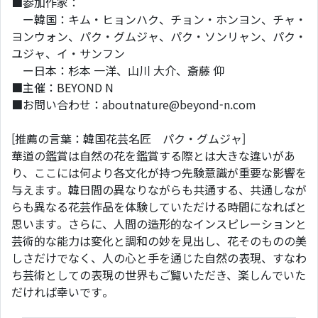
■参加作家：
ー韓国：キム・ヒョンハク、チョン・ホンヨン、チャ・
ヨンウォン、パク・グムジャ、パク・ソンリャン、パク・
ユジャ、イ・サンフン
ー日本：杉本 一洋、山川 大介、斎藤 仰
■主催：BEYOND N
■お問い合わせ：aboutnature@beyond-n.com
[推薦の言葉：韓国花芸名匠 パク・グムジャ]
華道の鑑賞は自然の花を鑑賞する際とは大きな違いがあ
り、ここには何より各文化が持つ先験意識が重要な影響を
与えます。韓日間の異なりながらも共通する、共通しなが
らも異なる花芸作品を体験していただける時間になればと
思います。さらに、人間の造形的なインスピレーションと
芸術的な能力は変化と調和の妙を見出し、花そのものの美
しさだけでなく、人の心と手を通じた自然の表現、すなわ
ち芸術としての表現の世界もご覧いただき、楽しんでいた
だければ幸いです。