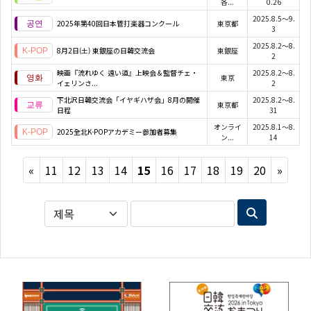
各...
0.26
2025.8.5～9.
2025年第40回日本管打楽器コンクール
東京都
3
2025.8.2～8.
8月2日(土) 東銀座の日韓交流会
東銀座
2
映画『流れゆく 遠い道』上映会＆監督チェ・
2025.8.2～8.
東京
イェリンさ...
2
下北沢日韓交流会「イヤギハザ会」8月の開催
2025.8.2～8.
東京都
日程
31
オンライ
2025.8.1～8.
2025全北K-POPアカデミー参加者募集
ン...
14
Previous
Next
«
11
12
13
14
15
16
17
18
19
20
»