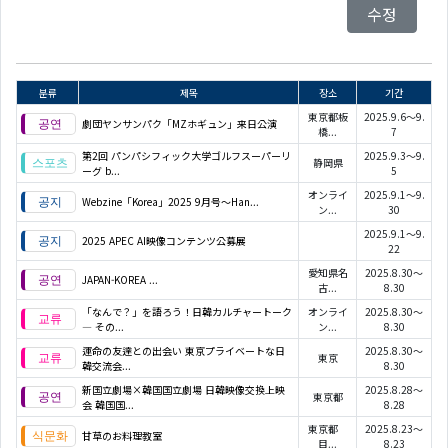
수정
분류
제목
장소
기간
東京都板
2025.9.6～9.
劇団ヤンサンパク「MZホギュン」来日公演
橋...
7
第2回 パンパシフィック大学ゴルフスーパーリ
2025.9.3～9.
静岡県
ーグ b...
5
オンライ
2025.9.1～9.
Webzine「Korea」2025 9月号～Han...
ン...
30
2025.9.1～9.
2025 APEC AI映像コンテンツ公募展
22
愛知県名
2025.8.30～
JAPAN-KOREA
...
古...
8.30
「なんで？」を語ろう！日韓カルチャートーク
オンライ
2025.8.30～
― その...
ン...
8.30
運命の友達との出会い 東京プライベートな日
2025.8.30～
東京
韓交流会...
8.30
新国立劇場×韓国国立劇場 日韓映像交換上映
2025.8.28～
東京都
会 韓国国...
8.28
東京都
2025.8.23～
甘草のお料理教室
目...
8.23