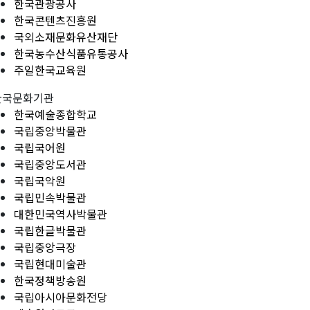
한국관광공사
한국콘텐츠진흥원
국외소재문화유산재단
한국농수산식품유통공사
주일한국교육원
한국문화기관
한국예술종합학교
국립중앙박물관
국립국어원
국립중앙도서관
국립국악원
국립민속박물관
대한민국역사박물관
국립한글박물관
국립중앙극장
국립현대미술관
한국정책방송원
국립아시아문화전당