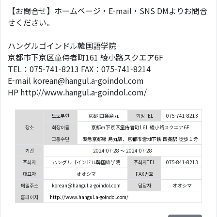
【お問合せ】ホームページ・E-mail・SNS DMよりお問合
せください。
ハングルゴインドル韓国語学院
京都市下京区童侍者町161 綾小路スクエア6F
TEL：075-741-8213 FAX：075-741-8214
E-mail korean@hangul.a-goindol.com
HP http://www.hangul.a-goindol.com/
도도부현
京都 四条烏丸
회장TEL
075-741-8213
장소
회장이름
京都市下京区童侍者町161 綾小路スクエア6F
교통수단
阪急京都線 烏丸駅、京都市営地下鉄 四条駅 徒歩１分
기간
2024-07-28 ～ 2024-07-28
주최자
ハングルゴインドル韓国語学院
주최자TEL
075-841-8213
대표자
オオシマ
FAX번호
메일주소
korean@hangul.a-goindol.com
담당자
オオシマ
홈페이지
http://www.hangul.a-goindol.com/