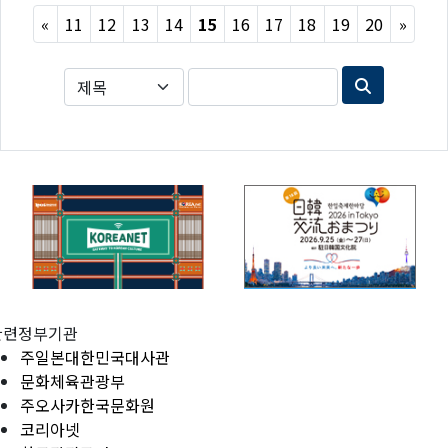
Previous
Next
«
11
12
13
14
15
16
17
18
19
20
»
관련정부기관
주일본대한민국대사관
문화체육관광부
주오사카한국문화원
코리아넷