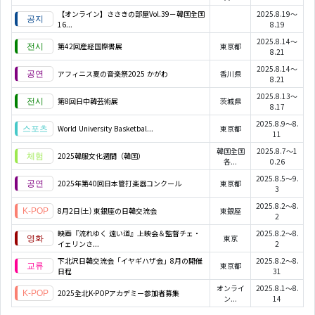
【オンライン】ささきの部屋Vol.39－韓国全国
2025.8.19～
16...
8.19
2025.8.14～
第42回産経国際書展
東京都
8.21
2025.8.14～
アフィニス夏の音楽祭2025 かがわ
香川県
8.21
2025.8.13～
第8回日中韓芸術展
茨城県
8.17
2025.8.9～8.
World University Basketbal...
東京都
11
韓国全国
2025.8.7～1
2025韓服文化週間（韓国）
各...
0.26
2025.8.5～9.
2025年第40回日本管打楽器コンクール
東京都
3
2025.8.2～8.
8月2日(土) 東銀座の日韓交流会
東銀座
2
映画『流れゆく 遠い道』上映会＆監督チェ・
2025.8.2～8.
東京
イェリンさ...
2
下北沢日韓交流会「イヤギハザ会」8月の開催
2025.8.2～8.
東京都
日程
31
オンライ
2025.8.1～8.
2025全北K-POPアカデミー参加者募集
ン...
14