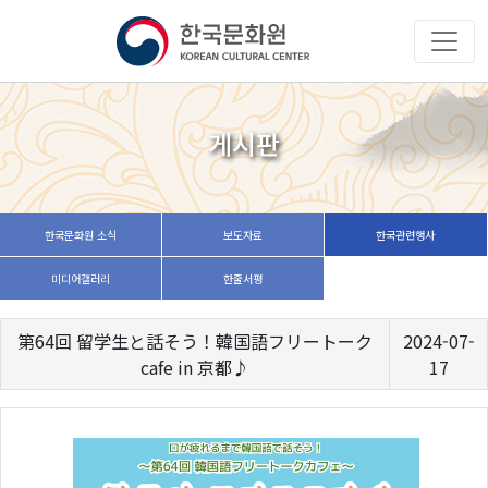
게시판
한국문화원 소식
보도자료
한국관련행사
미디어갤러리
한줄서평
第64回 留学生と話そう！韓国語フリートーク
2024-07-
cafe in 京都♪
17