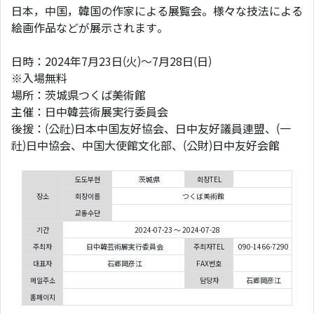
日本，中国，韓国の作家による展覧会。様々な技法による
絵画作品などが展示されます。
日時：2024年7月23日(火)～7月28日(日)
※入場無料
場所：茨城県つくば美術館
主催：日中韓芸術展実行委員会
後援：(公社)日本中国友好協会、日中友好議員連盟、(一
社)日中協会、中国大使館文化部、(公財)日中友好会館
도도부현
茨城県
회장TEL
장소
회장이름
つくば美術館
교통수단
기간
2024-07-23 ～ 2024-07-28
주최자
日中韓芸術展実行委員会
주최자TEL
090-1466-7290
대표자
石郷岡彦江
FAX번호
메일주소
담당자
石郷岡彦江
홈페이지