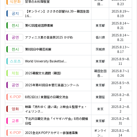
甘草のお料理教室
目...
8.23
【オンライン】ささきの部屋Vol.39－韓国全国
2025.8.19～
16...
8.19
2025.8.14～
第42回産経国際書展
東京都
8.21
2025.8.14～
アフィニス夏の音楽祭2025 かがわ
香川県
8.21
2025.8.13～
第8回日中韓芸術展
茨城県
8.17
2025.8.9～8.
World University Basketbal...
東京都
11
韓国全国
2025.8.7～1
2025韓服文化週間（韓国）
各...
0.26
2025.8.5～9.
2025年第40回日本管打楽器コンクール
東京都
3
2025.8.2～8.
8月2日(土) 東銀座の日韓交流会
東銀座
2
映画『流れゆく 遠い道』上映会＆監督チェ・
2025.8.2～8.
東京
イェリンさ...
2
下北沢日韓交流会「イヤギハザ会」8月の開催
2025.8.2～8.
東京都
日程
31
オンライ
2025.8.1～8.
2025全北K-POPアカデミー参加者募集
ン...
14