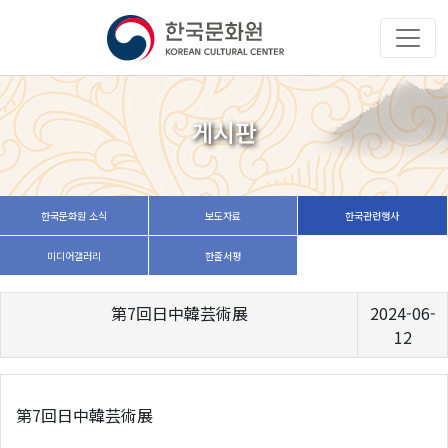
게시판
한국문화원 소식
보도자료
한국관련행사
미디어갤러리
한줄서평
第7回日中韓芸術展
2024-06-
12
第7回日中韓芸術展