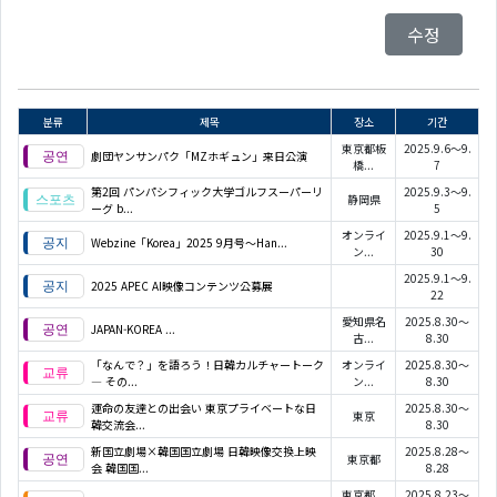
수정
분류
제목
장소
기간
東京都板
2025.9.6～9.
劇団ヤンサンパク「MZホギュン」来日公演
橋...
7
第2回 パンパシフィック大学ゴルフスーパーリ
2025.9.3～9.
静岡県
ーグ b...
5
オンライ
2025.9.1～9.
Webzine「Korea」2025 9月号～Han...
ン...
30
2025.9.1～9.
2025 APEC AI映像コンテンツ公募展
22
愛知県名
2025.8.30～
JAPAN-KOREA
...
古...
8.30
「なんで？」を語ろう！日韓カルチャートーク
オンライ
2025.8.30～
― その...
ン...
8.30
運命の友達との出会い 東京プライベートな日
2025.8.30～
東京
韓交流会...
8.30
新国立劇場×韓国国立劇場 日韓映像交換上映
2025.8.28～
東京都
会 韓国国...
8.28
東京都
2025.8.23～