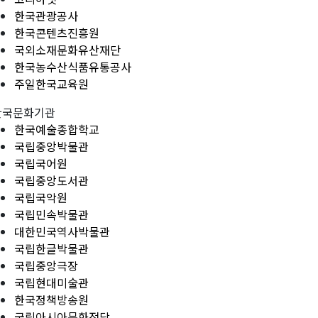
한국관광공사
한국콘텐츠진흥원
국외소재문화유산재단
한국농수산식품유통공사
주일한국교육원
한국문화기관
한국예술종합학교
국립중앙박물관
국립국어원
국립중앙도서관
국립국악원
국립민속박물관
대한민국역사박물관
국립한글박물관
국립중앙극장
국립현대미술관
한국정책방송원
국립아시아문화전당