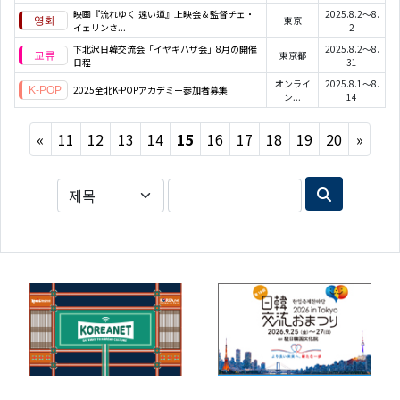
映画『流れゆく 遠い道』上映会＆監督チェ・
2025.8.2～8.
東京
イェリンさ...
2
下北沢日韓交流会「イヤギハザ会」8月の開催
2025.8.2～8.
東京都
日程
31
オンライ
2025.8.1～8.
2025全北K-POPアカデミー参加者募集
ン...
14
Previous
Next
«
11
12
13
14
15
16
17
18
19
20
»