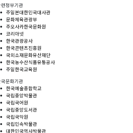
관련정부기관
주일본대한민국대사관
문화체육관광부
주오사카한국문화원
코리아넷
한국관광공사
한국콘텐츠진흥원
국외소재문화유산재단
한국농수산식품유통공사
주일한국교육원
한국문화기관
한국예술종합학교
국립중앙박물관
국립국어원
국립중앙도서관
국립국악원
국립민속박물관
대한민국역사박물관