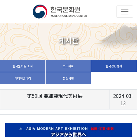
게시판
한국문화원 소식
보도자료
한국관련행사
미디어갤러리
한줄서평
第59回 亜細亜現代美術展
2024-03-
13