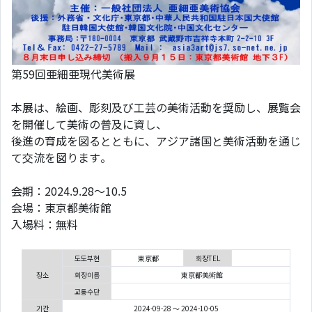
第59回亜細亜現代美術展
本展は、絵画、彫刻及び工芸の美術活動を奨励し、展覧会
を開催して美術の普及に資し、
後進の育成を図るとともに、アジア諸国と美術活動を通じ
て交流を図ります。
会期：2024.9.28～10.5
会場：東京都美術館
入場料：無料
도도부현
東京都
회장TEL
장소
회장이름
東京都美術館
교통수단
기간
2024-09-28 ～ 2024-10-05