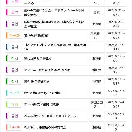
― その...
ン...
8.30
運命の友達との出会い 東京プライベートな日
2025.8.30～
東京
韓交流会...
8.30
新国立劇場×韓国国立劇場 日韓映像交換上映
2025.8.28～
東京都
会 韓国国...
8.28
東京都
2025.8.23～
甘草のお料理教室
目...
8.23
【オンライン】ささきの部屋Vol.39－韓国全国
2025.8.19～
16...
8.19
2025.8.14～
第42回産経国際書展
東京都
8.21
2025.8.14～
アフィニス夏の音楽祭2025 かがわ
香川県
8.21
2025.8.13～
第8回日中韓芸術展
茨城県
8.17
2025.8.9～8.
World University Basketbal...
東京都
11
韓国全国
2025.8.7～1
2025韓服文化週間（韓国）
各...
0.26
2025.8.5～9.
2025年第40回日本管打楽器コンクール
東京都
3
2025.8.2～8.
8月2日(土) 東銀座の日韓交流会
東銀座
2