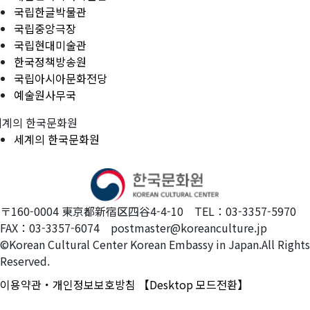
국립한글박물관
국립중앙극장
국립현대미술관
한국정책방송원
국립아시아문화전당
예술원사무국
세계의 한국문화원
세계의 한국문화원
〒160-0004 東京都新宿区四谷4-4-10 TEL：03-3357-5970
FAX：03-3357-6074 postmaster@koreanculture.jp
©Korean Cultural Center Korean Embassy in Japan.All Rights
Reserved.
이용약관・개인정보보호방침
【Desktop 모드전환】