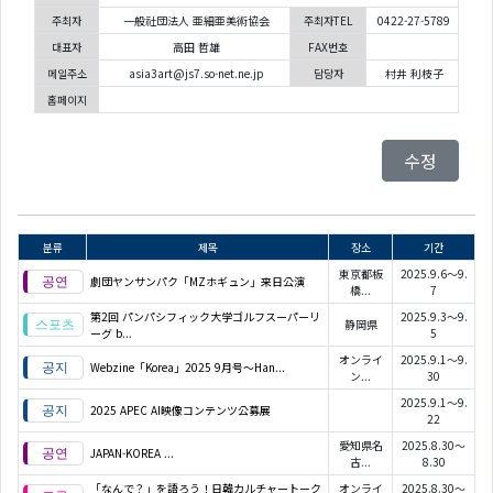
주최자
一般社団法人 亜細亜美術協会
주최자TEL
0422-27-5789
대표자
高田 哲雄
FAX번호
메일주소
asia3art@js7.so-net.ne.jp
담당자
村井 利枝子
홈페이지
수정
분류
제목
장소
기간
東京都板
2025.9.6～9.
劇団ヤンサンパク「MZホギュン」来日公演
橋...
7
第2回 パンパシフィック大学ゴルフスーパーリ
2025.9.3～9.
静岡県
ーグ b...
5
オンライ
2025.9.1～9.
Webzine「Korea」2025 9月号～Han...
ン...
30
2025.9.1～9.
2025 APEC AI映像コンテンツ公募展
22
愛知県名
2025.8.30～
JAPAN-KOREA
...
古...
8.30
「なんで？」を語ろう！日韓カルチャートーク
オンライ
2025.8.30～