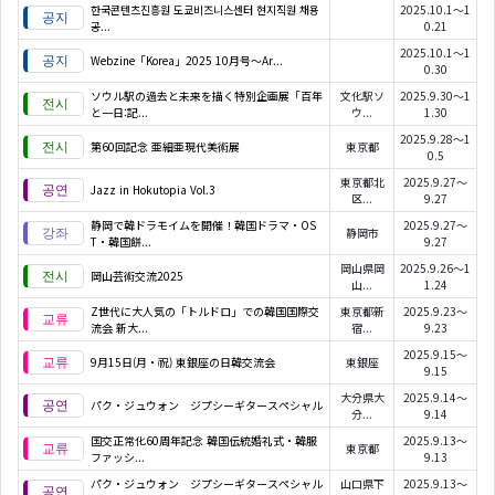
한국콘텐츠진흥원 도쿄비즈니스센터 현지직원 채용
2025.10.1～1
공...
0.21
2025.10.1～1
Webzine「Korea」2025 10月号～Ar...
0.30
ソウル駅の過去と未来を描く特別企画展「百年
文化駅ソ
2025.9.30～1
と一日:記...
ウ...
1.30
2025.9.28～1
第60回記念 亜細亜現代美術展
東京都
0.5
東京都北
2025.9.27～
Jazz in Hokutopia Vol.3
区...
9.27
静岡で韓ドラモイムを開催！韓国ドラマ・OS
2025.9.27～
静岡市
T・韓国餅...
9.27
岡山県岡
2025.9.26～1
岡山芸術交流2025
山...
1.24
Z世代に大人気の「トルドロ」での韓国国際交
東京都新
2025.9.23～
流会 新大...
宿...
9.23
2025.9.15～
9月15日(月・祝) 東銀座の日韓交流会
東銀座
9.15
大分県大
2025.9.14～
パク・ジュウォン ジプシーギタースペシャル
分...
9.14
国交正常化60周年記念 韓国伝統婚礼式・韓服
2025.9.13～
東京都
ファッシ...
9.13
パク・ジュウォン ジプシーギタースペシャル
山口県下
2025.9.13～