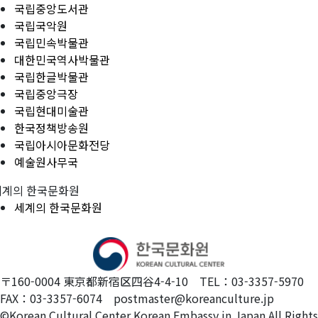
국립중앙도서관
국립국악원
국립민속박물관
대한민국역사박물관
국립한글박물관
국립중앙극장
국립현대미술관
한국정책방송원
국립아시아문화전당
예술원사무국
세계의 한국문화원
세계의 한국문화원
〒160-0004 東京都新宿区四谷4-4-10 TEL：03-3357-5970
FAX：03-3357-6074 postmaster@koreanculture.jp
©Korean Cultural Center Korean Embassy in Japan.All Rights