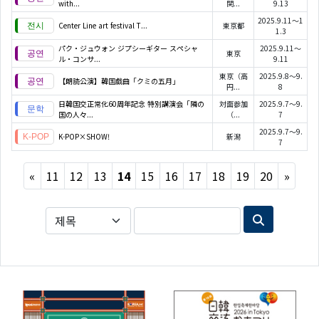
with...
関...
9.13
2025.9.11～1
Center Line art festival T...
東京都
1.3
パク・ジュウォン ジプシーギター スペシャ
2025.9.11～
東京
ル・コンサ...
9.11
東京（高
2025.9.8～9.
【朗読公演】韓国戯曲「クミの五月」
円...
8
日韓国交正常化60周年記念 特別講演会「隣の
対面参加
2025.9.7～9.
国の人々...
（...
7
2025.9.7～9.
K-POP×SHOW!
新潟
7
Previous
Next
«
11
12
13
14
15
16
17
18
19
20
»