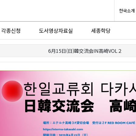
한국소개
각종신청
도서영상자료실
세종학당
6月15日(日)韓交流会IN高崎VOL２