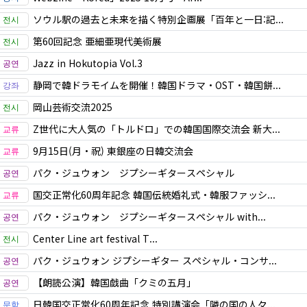
ソウル駅の過去と未来を描く特別企画展「百年と一日:記...
第60回記念 亜細亜現代美術展
Jazz in Hokutopia Vol.3
静岡で韓ドラモイムを開催！韓国ドラマ・OST・韓国餅...
岡山芸術交流2025
Z世代に大人気の「トルドロ」での韓国国際交流会 新大...
9月15日(月・祝) 東銀座の日韓交流会
パク・ジュウォン ジプシーギタースペシャル
国交正常化60周年記念 韓国伝統婚礼式・韓服ファッシ...
パク・ジュウォン ジプシーギタースペシャル with...
Center Line art festival T...
パク・ジュウォン ジプシーギター スペシャル・コンサ...
【朗読公演】韓国戯曲「クミの五月」
日韓国交正常化60周年記念 特別講演会「隣の国の人々...