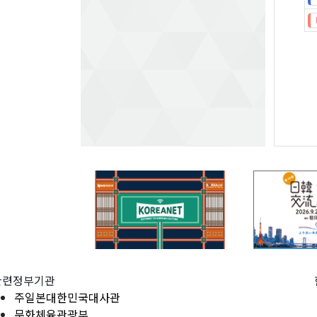
관련정부기관
주일본대한민국대사관
문화체육관광부