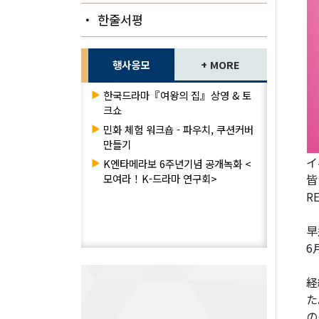
・ 한줄서평
행사응모
+ MORE
▶
한국드라마『여왕의 집』상영 & 토
크쇼
▶
민화 체험 워크숍 - 파우치, 쿠션커버
만들기
イ
▶
K엔타메라보 6주년기념 공개녹화 <
모여라！K-드라마 연구회>
皆
R
早
6
経
た
の