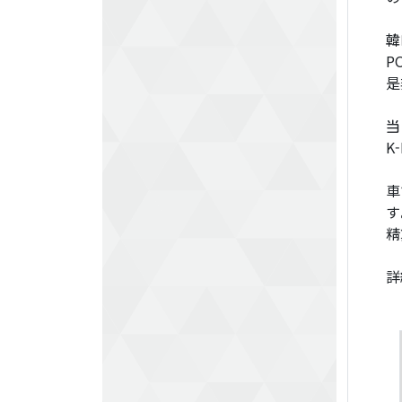
韓
P
是
当
K
車
す
精
詳