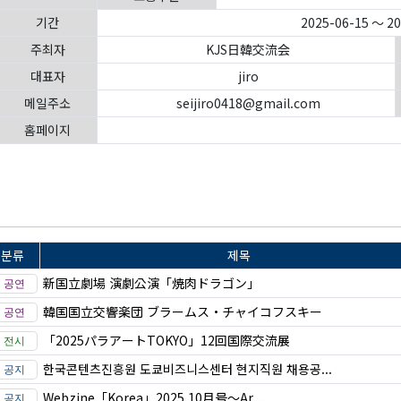
기간
2025-06-15 ～ 2
주최자
KJS日韓交流会
대표자
jiro
메일주소
seijiro0418@gmail.com
홈페이지
분류
제목
新国立劇場 演劇公演「焼肉ドラゴン」
韓国国立交響楽団 ブラームス・チャイコフスキー
「2025パラアートTOKYO」12回国際交流展
한국콘텐츠진흥원 도쿄비즈니스센터 현지직원 채용공...
Webzine「Korea」2025 10月号～Ar...