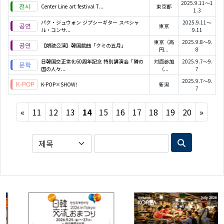
2025.9.11～1
Center Line art festival T...
東京都
1.3
パク・ジュウォン ジプシーギター スペシャ
2025.9.11～
東京
ル・コンサ...
9.11
東京（高
2025.9.8～9.
【朗読公演】韓国戯曲「クミの五月」
円...
8
日韓国交正常化60周年記念 特別講演会「隣の
対面参加
2025.9.7～9.
国の人々...
（...
7
2025.9.7～9.
K-POP×SHOW!
新潟
7
Previous
Next
«
11
12
13
14
15
16
17
18
19
20
»