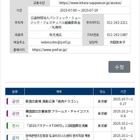
교통수단
https://www.kitara-sapporo.or.jp/access/
기간
2025-07-09 ～ 2025-07-29
公益財団法人パシフィック・ミュー
주최자
ジック・フェスティバル組織委員会
주최자TEL
011-242-2211
／札幌市
대표자
秋元克広
FAX번호
011-242-1687
메일주소
webmaster@pmf.jp
담당자
作田実奈子
홈페이지
https://www.pmf.or.jp/
수정
분류
제목
장소
기간
2025.10.7～1
新国立劇場 演劇公演「焼肉ドラゴン」
東京都
0.27
韓国国立交響楽団 ブラームス・チャイコフス
2025.10.2～1
東京都
キー
0.6
2025.10.1～1
「2025パラアートTOKYO」12回国際交流展
東京都
0.5
한국콘텐츠진흥원 도쿄비즈니스센터 현지직원 채용
2025.10.1～1