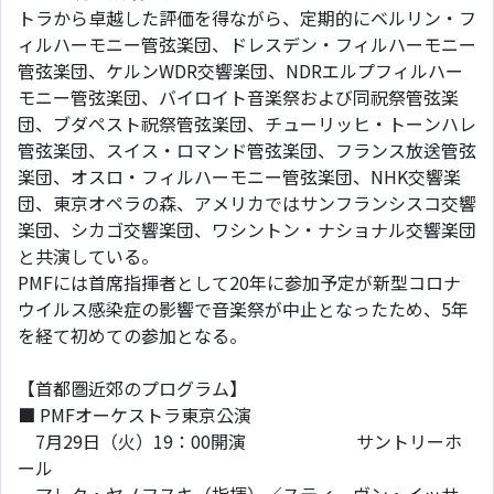
トラから卓越した評価を得ながら、定期的にベルリン・フ
ィルハーモニー管弦楽団、ドレスデン・フィルハーモニー
管弦楽団、ケルンWDR交響楽団、NDRエルプフィルハー
モニー管弦楽団、バイロイト音楽祭および同祝祭管弦楽
団、ブダペスト祝祭管弦楽団、チューリッヒ・トーンハレ
管弦楽団、スイス・ロマンド管弦楽団、フランス放送管弦
楽団、オスロ・フィルハーモニー管弦楽団、NHK交響楽
団、東京オペラの森、アメリカではサンフランシスコ交響
楽団、シカゴ交響楽団、ワシントン・ナショナル交響楽団
と共演している。
PMFには首席指揮者として20年に参加予定が新型コロナ
ウイルス感染症の影響で音楽祭が中止となったため、5年
を経て初めての参加となる。
【首都圏近郊のプログラム】
■ PMFオーケストラ東京公演
7月29日（火）19：00開演 サントリーホ
ール