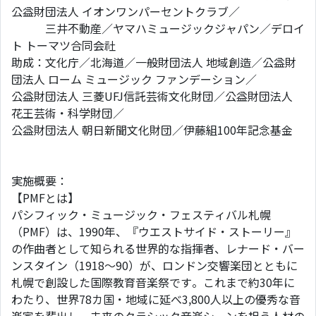
公益財団法人 イオンワンパーセントクラブ／
三井不動産／ヤマハミュージックジャパン／デロイ
ト トーマツ合同会社
助成：文化庁／北海道／一般財団法人 地域創造／公益財
団法人 ローム ミュージック ファンデーション／
公益財団法人 三菱UFJ信託芸術文化財団／公益財団法人
花王芸術・科学財団／
公益財団法人 朝日新聞文化財団／伊藤組100年記念基金
実施概要：
【PMFとは】
パシフィック・ミュージック・フェスティバル札幌
（PMF）は、1990年、『ウエストサイド・ストーリー』
の作曲者として知られる世界的な指揮者、レナード・バー
ンスタイン（1918～90）が、ロンドン交響楽団とともに
札幌で創設した国際教育音楽祭です。これまで約30年に
わたり、世界78カ国・地域に延べ3,800人以上の優秀な音