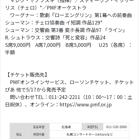
マレク・ヤノフスキ（指揮）／スティーヴン・イッサー
リス（チェロ）*／PMFオーケストラ
ワーグナー：歌劇『ローエングリン』第1幕への前奏曲
シューマン：チェロ協奏曲 イ短調 作品129*
シューマン：交響曲 第3番 変ホ長調 作品97 「ライン」
R. シュトラウス：交響詩「死と変容」作品24
S席9,000円 A席7,000円 B席5,000円 U25（各席）：
半額
【チケット販売先】
PMFオンラインサービス、ローソンチケット、チケット
ぴあ 他で5/17から発売予定
問い合わせTEL：011-242-2211（10：00～17：00：土
日祝休）、オンライン：https://www.pmf.or.jp
도도부현
北海道
회장TEL
011-520-2000
장소
회장이름
札幌コンサートホールkitaraなど