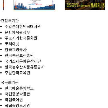
관련정부기관
주일본대한민국대사관
문화체육관광부
주오사카한국문화원
코리아넷
한국관광공사
한국콘텐츠진흥원
국외소재문화유산재단
한국농수산식품유통공사
주일한국교육원
한국문화기관
한국예술종합학교
국립중앙박물관
국립국어원
국립중앙도서관