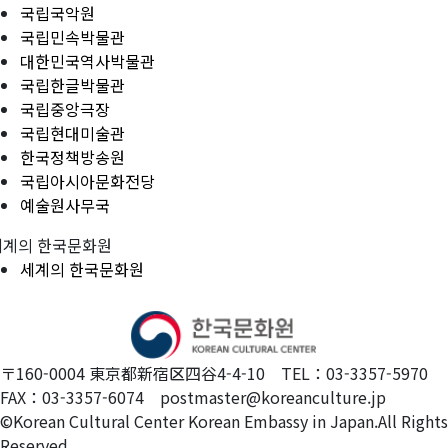
국립국악원
국립민속박물관
대한민국역사박물관
국립한글박물관
국립중앙극장
국립현대미술관
한국정책방송원
국립아시아문화전당
예술원사무국
세계의 한국문화원
세계의 한국문화원
〒160-0004 東京都新宿区四谷4-4-10 TEL：03-3357-5970
FAX：03-3357-6074 postmaster@koreanculture.jp
©Korean Cultural Center Korean Embassy in Japan.All Rights
Reserved.