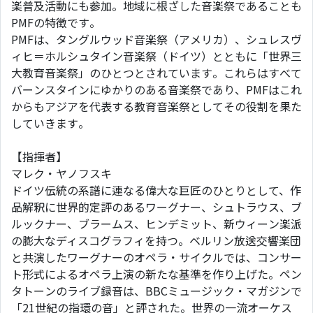
楽普及活動にも参加。地域に根ざした音楽祭であることも
PMFの特徴です。
PMFは、タングルウッド音楽祭（アメリカ）、シュレスヴ
ィヒ＝ホルシュタイン音楽祭（ドイツ）とともに「世界三
大教育音楽祭」のひとつとされています。これらはすべて
バーンスタインにゆかりのある音楽祭であり、PMFはこれ
からもアジアを代表する教育音楽祭としてその役割を果た
していきます。
【指揮者】
マレク・ヤノフスキ
ドイツ伝統の系譜に連なる偉大な巨匠のひとりとして、作
品解釈に世界的定評のあるワーグナー、シュトラウス、ブ
ルックナー、ブラームス、ヒンデミット、新ウィーン楽派
の膨大なディスコグラフィを持つ。ベルリン放送交響楽団
と共演したワーグナーのオペラ・サイクルでは、コンサー
ト形式によるオペラ上演の新たな基準を作り上げた。ペン
タトーンのライブ録音は、BBCミュージック・マガジンで
「21世紀の指環の音」と評された。世界の一流オーケス