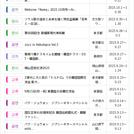
공...
0.21
2025.10.1～1
Webzine「Korea」2025 10月号～Ar...
0.30
ソウル駅の過去と未来を描く特別企画展「百年
文化駅ソ
2025.9.30～1
と一日:記...
ウ...
1.30
2025.9.28～1
第60回記念 亜細亜現代美術展
東京都
0.5
東京都北
2025.9.27～
Jazz in Hokutopia Vol.3
区...
9.27
静岡で韓ドラモイムを開催！韓国ドラマ・OS
2025.9.27～
静岡市
T・韓国餅...
9.27
岡山県岡
2025.9.26～1
岡山芸術交流2025
山...
1.24
Z世代に大人気の「トルドロ」での韓国国際交
東京都新
2025.9.23～
流会 新大...
宿...
9.23
2025.9.15～
9月15日(月・祝) 東銀座の日韓交流会
東銀座
9.15
大分県大
2025.9.14～
パク・ジュウォン ジプシーギタースペシャル
分...
9.14
国交正常化60周年記念 韓国伝統婚礼式・韓服
2025.9.13～
東京都
ファッシ...
9.13
パク・ジュウォン ジプシーギタースペシャル
山口県下
2025.9.13～
with...
関...
9.13