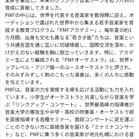
楽家を輩出し、未来のクラシック音楽シーンを担う人材の
育成に貢献してきました。
PMFの中心は、世界を代表する音楽家を教授陣に迎え、オ
ーディションで選ばれた世界中から集まる若手音楽家を育
成する教育プログラム「PMFアカデミー」。毎年夏の約1
カ月間、出身も文化も異なる"若き才能"たちは、音楽とい
う共通言語を通じ互いに切磋琢磨し、国際交流を深め、か
けがえのない経験を胸に旅立っていきます。特に、アカデ
ミー生により編成される「PMFオーケストラ」は、世界ト
ップレベル・アジア随一のユースオーケストラと評され、
そのみずみずしく熱のこもった演奏は、多くの人々に感動
を与えています。
PMFは、音楽の力を実感する場を広げる活動にも力を入れ
ています。小学生がオーケストラと共演しながら音楽を学
ぶ「リンクアップ・コンサート」、世界最高峰の指導者が
音楽大学の専攻生や中学・高校の吹奏楽・オーケストラ部
を直接指導する各種セミナー、普段コンサートに足を運ぶ
ことのできない方に直接音楽を届ける「ミナミナコンサー
ト」など、PMFに集う多くの音楽家が地元札幌における音