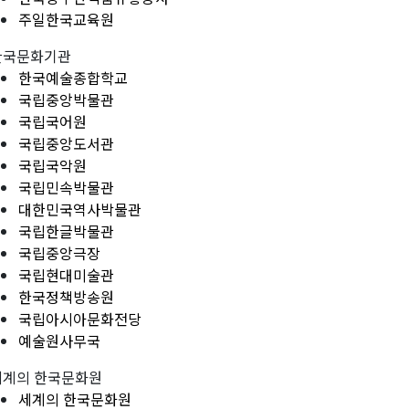
주일한국교육원
한국문화기관
한국예술종합학교
국립중앙박물관
국립국어원
국립중앙도서관
국립국악원
국립민속박물관
대한민국역사박물관
국립한글박물관
국립중앙극장
국립현대미술관
한국정책방송원
국립아시아문화전당
예술원사무국
세계의 한국문화원
세계의 한국문화원