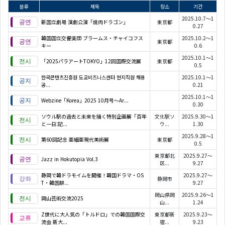
분류
제목
장소
기간
2025.10.7～1
新国立劇場 演劇公演「焼肉ドラゴン」
東京都
0.27
韓国国立交響楽団 ブラームス・チャイコフス
2025.10.2～1
東京都
キー
0.6
2025.10.1～1
「2025パラアートTOKYO」12回国際交流展
東京都
0.5
한국콘텐츠진흥원 도쿄비즈니스센터 현지직원 채용
2025.10.1～1
공...
0.21
2025.10.1～1
Webzine「Korea」2025 10月号～Ar...
0.30
ソウル駅の過去と未来を描く特別企画展「百年
文化駅ソ
2025.9.30～1
と一日:記...
ウ...
1.30
2025.9.28～1
第60回記念 亜細亜現代美術展
東京都
0.5
東京都北
2025.9.27～
Jazz in Hokutopia Vol.3
区...
9.27
静岡で韓ドラモイムを開催！韓国ドラマ・OS
2025.9.27～
静岡市
T・韓国餅...
9.27
岡山県岡
2025.9.26～1
岡山芸術交流2025
山...
1.24
Z世代に大人気の「トルドロ」での韓国国際交
東京都新
2025.9.23～
流会 新大...
宿...
9.23