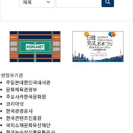
관련정부기관
주일본대한민국대사관
문화체육관광부
주오사카한국문화원
코리아넷
한국관광공사
한국콘텐츠진흥원
국외소재문화유산재단
한국농수산식품유통공사