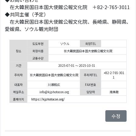
在大韓民国日本国大使館公報文化院 ＋82-2-765-3011
◆共同主催（予定）
在大韓民国日本国大使館公報文化院、長崎県、静岡県、
愛媛県、ソウル観光財団
도도부현
ソウル
회장TEL
장소
회장이름
在大韓民国日本国大使館公報文化院
교통수단
기간
2025-07-01 ～ 2025-10-31
+82-2-765-301
주최자
在大韓民国日本国大使館公報文化院
주최자TEL
1
대표자
川瀬和広
FAX번호
메일주소
info@kjphotocon.org
담당자
南美敬
홈페이지
https://kjphotocon.org/
수정