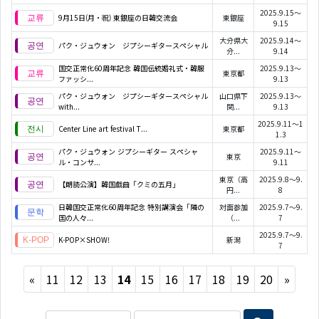
2025.9.15～
9月15日(月・祝) 東銀座の日韓交流会
東銀座
9.15
大分県大
2025.9.14～
パク・ジュウォン ジプシーギタースペシャル
分...
9.14
国交正常化60周年記念 韓国伝統婚礼式・韓服
2025.9.13～
東京都
ファッシ...
9.13
パク・ジュウォン ジプシーギタースペシャル
山口県下
2025.9.13～
with...
関...
9.13
2025.9.11～1
Center Line art festival T...
東京都
1.3
パク・ジュウォン ジプシーギター スペシャ
2025.9.11～
東京
ル・コンサ...
9.11
東京（高
2025.9.8～9.
【朗読公演】韓国戯曲「クミの五月」
円...
8
日韓国交正常化60周年記念 特別講演会「隣の
対面参加
2025.9.7～9.
国の人々...
（...
7
2025.9.7～9.
K-POP×SHOW!
新潟
7
Previous
Next
«
11
12
13
14
15
16
17
18
19
20
»