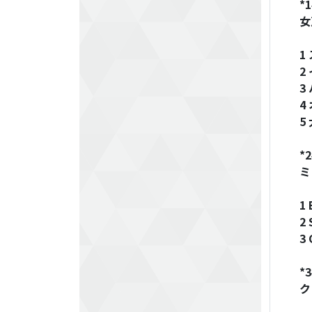
*1
女
1
2
3
4
5
*2
ミ
1 
2 
3
*3
ク