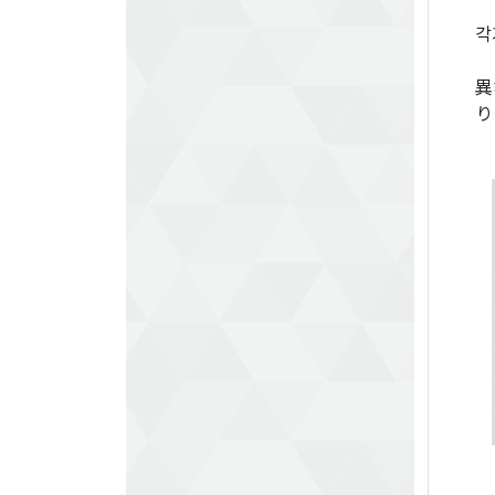
각
異
り