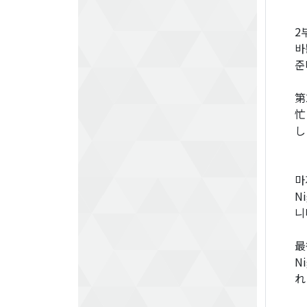
2
바
준
第
忙
し
마
N
니
最
N
れ