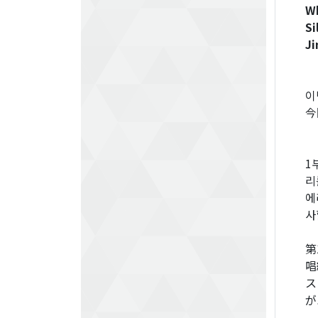
Wh
Si
Ji
이
今
1
리
에
사
第
唱
ス
が