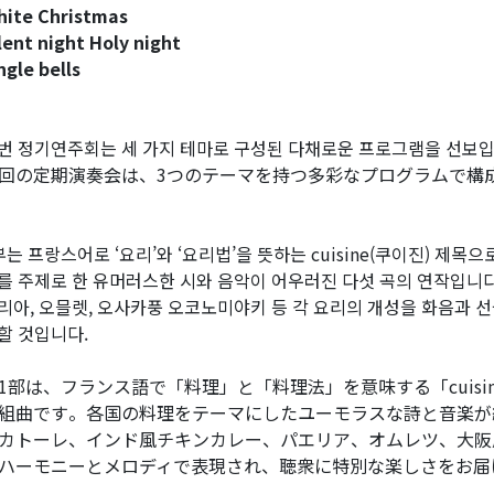
ite Christmas
lent night Holy night
ngle bells
번 정기연주회는 세 가지 테마로 구성된 다채로운 프로그램을 선보입
回の定期演奏会は、3つのテーマを持つ多彩なプログラムで構
부는 프랑스어로 ‘요리’와 ‘요리법’을 뜻하는 cuisine(쿠이진) 
를 주제로 한 유머러스한 시와 음악이 어우러진 다섯 곡의 연작입니다.
리아, 오믈렛, 오사카풍 오코노미야키 등 각 요리의 개성을 화음과 
할 것입니다.
1部は、フランス語で「料理」と「料理法」を意味する「cuis
組曲です。各国の料理をテーマにしたユーモラスな詩と音楽が
カトーレ、インド風チキンカレー、パエリア、オムレツ、大阪
ハーモニーとメロディで表現され、聴衆に特別な楽しさをお届