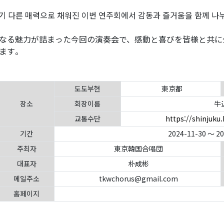
기 다른 매력으로 채워진 이번 연주회에서 감동과 즐거움을 함께 나
なる魅力が詰まった今回の演奏会で、感動と喜びを皆様と共に
ます。
도도부현
東京都
장소
회장이름
牛
교통수단
https://shinjuku.
기간
2024-11-30 ～ 2
주최자
東京韓国合唱団
대표자
朴成彬
메일주소
tkwchorus@gmail.com
홈페이지