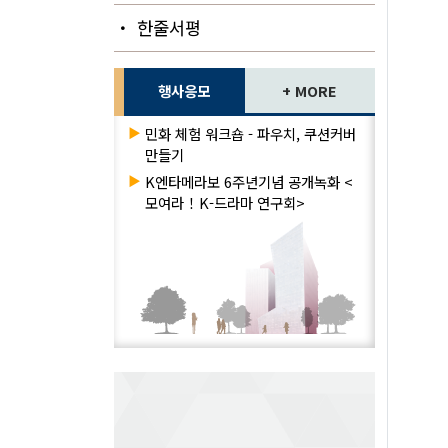
・ 한줄서평
행사응모
+ MORE
▶
민화 체험 워크숍 - 파우치, 쿠션커버
만들기
▶
K엔타메라보 6주년기념 공개녹화 <
모여라！K-드라마 연구회>