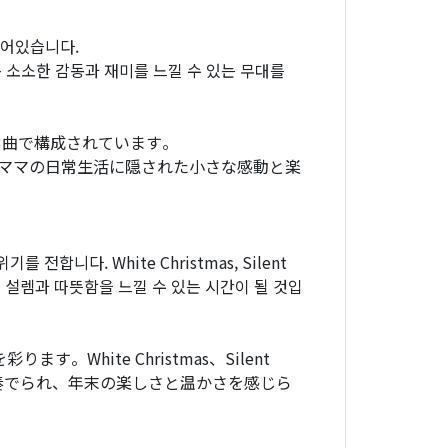
성되어있습니다.
속 소소한 감동과 재미를 느낄 수 있는 무대를
全3曲で構成されています。
ママの日常生活に隠された小さな感動と楽
니다. White Christmas, Silent
 연말의 설렘과 따뜻함을 느낄 수 있는 시간이 될 것입
hite Christmas、Silent
キャロルが奏でられ、年末の楽しさと温かさを感じら