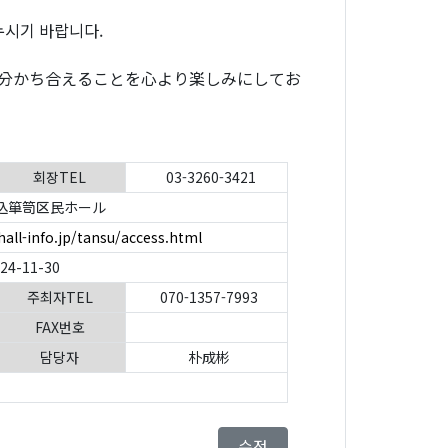
누시기 바랍니다.
分かち合えることを心より楽しみにしてお
회장TEL
03-3260-3421
込箪笥区民ホール
hall-info.jp/tansu/access.html
024-11-30
주최자TEL
070-1357-7993
FAX번호
담당자
朴成彬
수정