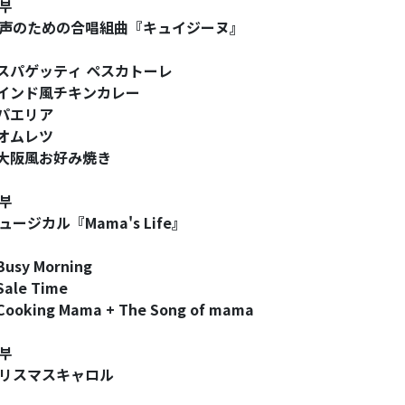
부
声
のための合唱組曲『キュイジ
ー
ヌ』
スパゲッティ ペスカトーレ
インド風チキンカレー
パエリア
オムレツ
大阪風お好み焼き
부
ュ
ー
ジカル『Mama's Life』
Busy Morning
Sale Time
 Cooking Mama + The Song of mama
부
リスマスキャロル