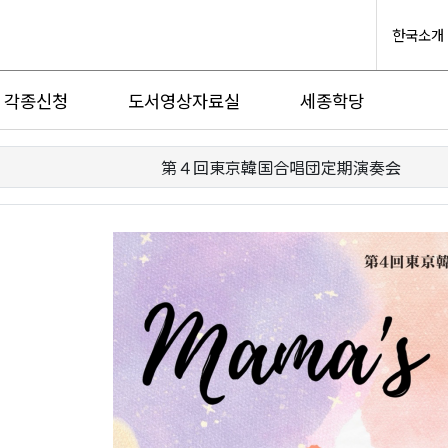
한국소개
각종신청
도서영상자료실
세종학당
第４回東京韓国合唱団定期演奏会