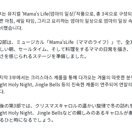
부는 뮤지컬 'Mama's Life(엄마의 일상)'작품으로, 총 3곡으로 구
쁜 아침, 세일 타임, 그리고 요리하는 엄마의 일상으로 엄마의 일상 
비했습니다.
2部は、ミュージカル「Mama'sLife（ママのライフ）」で、
しい朝、セールタイム、そして料理をするママの日常を描き、
さを感じられるステージを準備しました。
지막 3부에서는 크리스마스 캐롤을 통해 다가오는 겨울의 따뜻한 분위기를 전합
ight Holy Night, Jingle Bells 등의 친숙한 캐롤이 연주되어
다.
後の第3部では、クリスマスキャロルの温かい旋律で冬の訪れを彩ります。W
ight Holy Night、Jingle Bellsなどの親しみのある
るひと時になるでしょう。