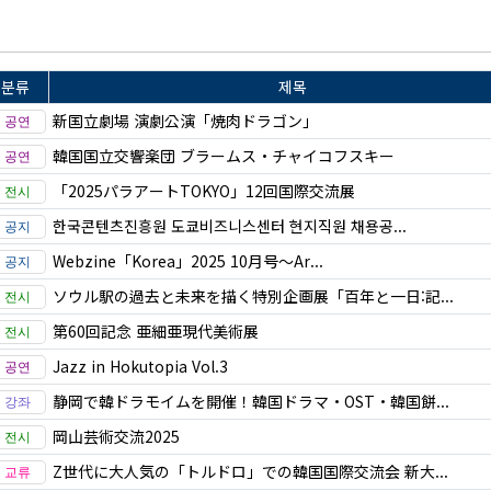
분류
제목
新国立劇場 演劇公演「焼肉ドラゴン」
韓国国立交響楽団 ブラームス・チャイコフスキー
「2025パラアートTOKYO」12回国際交流展
한국콘텐츠진흥원 도쿄비즈니스센터 현지직원 채용공...
Webzine「Korea」2025 10月号～Ar...
ソウル駅の過去と未来を描く特別企画展「百年と一日:記...
第60回記念 亜細亜現代美術展
Jazz in Hokutopia Vol.3
静岡で韓ドラモイムを開催！韓国ドラマ・OST・韓国餅...
岡山芸術交流2025
Z世代に大人気の「トルドロ」での韓国国際交流会 新大...