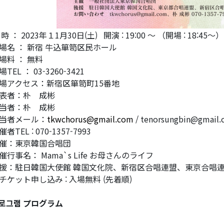
 時 ： 2023年１1月30日(土) 開演 : 19:00 ～ （開場 : 18:45～
場名 ： 新宿 牛込箪笥区民ホール
場料 ： 無料
場TEL ： 03-3260-3421
場アクセス：新宿区箪笥町15番地
表者：朴 成彬
当者：朴 成彬
当者メール：
tkwchorus@gmail.com
/ tenorsungbin@gmail
催者TEL : 070-1357-7993
催：東京韓国合唱団
催行事名： Mama`s Life お母さんのライフ
援：駐日韓国大使館 韓国文化院、新宿区合唱連盟、東京合唱
チケット申し込み : 入場無料 (先着順)
로그램
プログラム