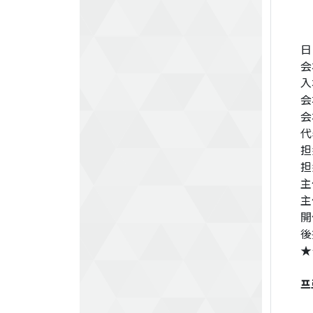
日
会
入
会
会
代
担
担
主
主
開
後
★
프