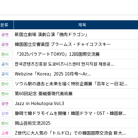
분류
제목
新国立劇場 演劇公演「焼肉ドラゴン」
韓国国立交響楽団 ブラームス・チャイコフスキー
「2025パラアートTOKYO」12回国際交流展
한국콘텐츠진흥원 도쿄비즈니스센터 현지직원 채용공...
Webzine「Korea」2025 10月号～Ar...
ソウル駅の過去と未来を描く特別企画展「百年と一日:記...
第60回記念 亜細亜現代美術展
Jazz in Hokutopia Vol.3
静岡で韓ドラモイムを開催！韓国ドラマ・OST・韓国餅...
岡山芸術交流2025
Z世代に大人気の「トルドロ」での韓国国際交流会 新大...