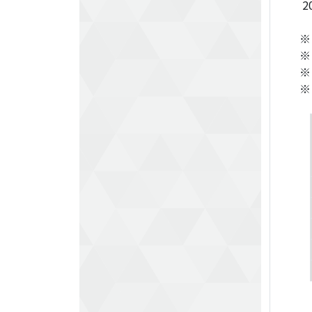
2
※
※
※
※ 