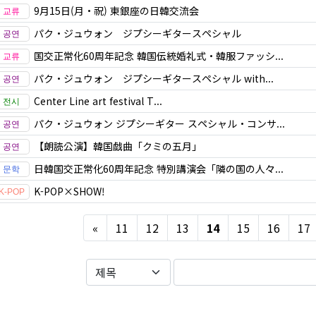
9月15日(月・祝) 東銀座の日韓交流会
パク・ジュウォン ジプシーギタースペシャル
国交正常化60周年記念 韓国伝統婚礼式・韓服ファッシ...
パク・ジュウォン ジプシーギタースペシャル with...
Center Line art festival T...
パク・ジュウォン ジプシーギター スペシャル・コンサ...
【朗読公演】韓国戯曲「クミの五月」
日韓国交正常化60周年記念 特別講演会「隣の国の人々...
K-POP×SHOW!
Previous
«
11
12
13
14
15
16
17