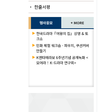
・ 한줄서평
행사응모
+ MORE
▶
한국드라마『여왕의 집』상영 & 토
크쇼
▶
민화 체험 워크숍 - 파우치, 쿠션커버
만들기
▶
K엔타메라보 6주년기념 공개녹화 <
모여라！K-드라마 연구회>