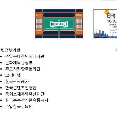
관련정부기관
주일본대한민국대사관
문화체육관광부
주오사카한국문화원
코리아넷
한국관광공사
한국콘텐츠진흥원
국외소재문화유산재단
한국농수산식품유통공사
주일한국교육원