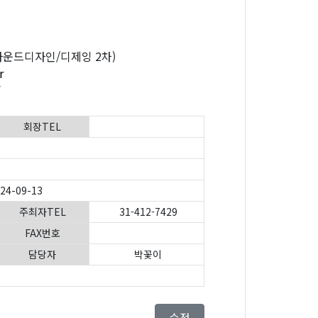
사운드디자인/디제잉 2차)
r
회장TEL
024-09-13
주최자TEL
31-412-7429
FAX번호
담당자
박꽃이
수정