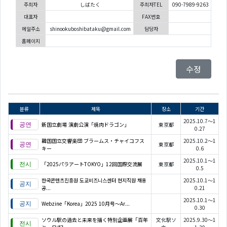
주최자
しばたく
주최자TEL
090-7989-9263
대표자
FAX번호
메일주소
shinookuboshibataku@gmail.com
담당자
홈페이지
수정
분류
제목
장소
기간
2025.10.7～1
新国立劇場 演劇公演「焼肉ドラゴン」
東京都
0.27
韓国国立交響楽団 ブラームス・チャイコフス
2025.10.2～1
東京都
キー
0.6
2025.10.1～1
「2025パラアートTOKYO」12回国際交流展
東京都
0.5
한국콘텐츠진흥원 도쿄비즈니스센터 현지직원 채용
2025.10.1～1
공...
0.21
2025.10.1～1
Webzine「Korea」2025 10月号～Ar...
0.30
ソウル駅の過去と未来を描く特別企画展「百年
文化駅ソ
2025.9.30～1