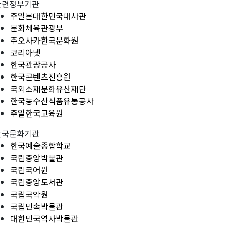
관련정부기관
주일본대한민국대사관
문화체육관광부
주오사카한국문화원
코리아넷
한국관광공사
한국콘텐츠진흥원
국외소재문화유산재단
한국농수산식품유통공사
주일한국교육원
한국문화기관
한국예술종합학교
국립중앙박물관
국립국어원
국립중앙도서관
국립국악원
국립민속박물관
대한민국역사박물관