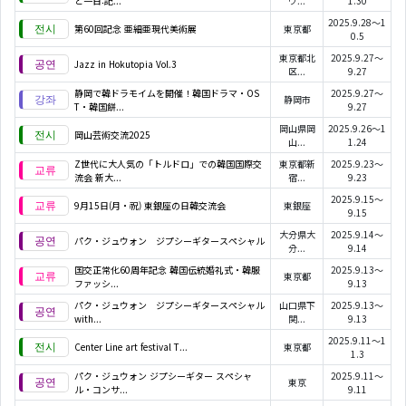
と一日:記...
ウ...
1.30
2025.9.28～1
第60回記念 亜細亜現代美術展
東京都
0.5
東京都北
2025.9.27～
Jazz in Hokutopia Vol.3
区...
9.27
静岡で韓ドラモイムを開催！韓国ドラマ・OS
2025.9.27～
静岡市
T・韓国餅...
9.27
岡山県岡
2025.9.26～1
岡山芸術交流2025
山...
1.24
Z世代に大人気の「トルドロ」での韓国国際交
東京都新
2025.9.23～
流会 新大...
宿...
9.23
2025.9.15～
9月15日(月・祝) 東銀座の日韓交流会
東銀座
9.15
大分県大
2025.9.14～
パク・ジュウォン ジプシーギタースペシャル
分...
9.14
国交正常化60周年記念 韓国伝統婚礼式・韓服
2025.9.13～
東京都
ファッシ...
9.13
パク・ジュウォン ジプシーギタースペシャル
山口県下
2025.9.13～
with...
関...
9.13
2025.9.11～1
Center Line art festival T...
東京都
1.3
パク・ジュウォン ジプシーギター スペシャ
2025.9.11～
東京
ル・コンサ...
9.11