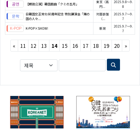
東京（高
2025.9.8～9.
【朗読公演】韓国戯曲「クミの五月」
円...
8
日韓国交正常化60周年記念 特別講演会「隣の
対面参加
2025.9.7～9.
国の人々...
（...
7
2025.9.7～9.
K-POP×SHOW!
新潟
7
Previous
Next
«
11
12
13
14
15
16
17
18
19
20
»