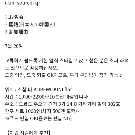
utm_source=qr
1.お名前
2.国籍(日本人or韓国人)
3.参加理由
7월 20일
교류하기 쉽도록 기본 입식 스타일로 앉고 싶은 분은 소파 좌석
도 있으므로 활용하십시오.
도중 입장, 도중 퇴출 OK이므로, 부디 부담없이 참가 가능♪
위치 : 소셜 바 KOREWOKINI flat
시간：19:00-22:00※10분전 마감입니다
주소：도쿄도 주오구 긴자 3가 14-8 가타기리 빌딩 302호
안주 세트 1000엔(차지 500엔 포함)~
※푸드 반입 OK(음료는 반입 NG)
【이런 사람에게 추천】