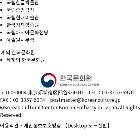
국립한글박물관
국립중앙극장
국립현대미술관
한국정책방송원
국립아시아문화전당
예술원사무국
세계의 한국문화원
세계의 한국문화원
〒160-0004 東京都新宿区四谷4-4-10 TEL：03-3357-5970
FAX：03-3357-6074 postmaster@koreanculture.jp
©Korean Cultural Center Korean Embassy in Japan.All Rights
Reserved.
이용약관・개인정보보호방침
【Desktop 모드전환】