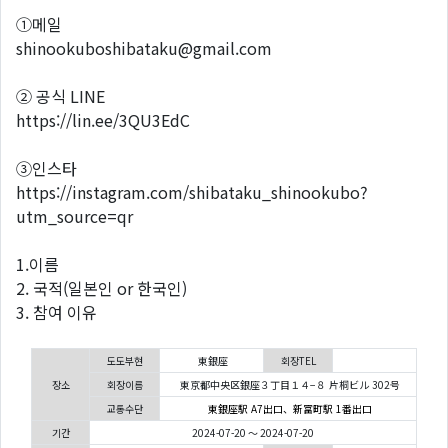
①메일
shinookuboshibataku@gmail.com
② 공식 LINE
https://lin.ee/3QU3EdC
③인스타
https://instagram.com/shibataku_shinookubo?
utm_source=qr
1.이름
2. 국적(일본인 or 한국인)
3. 참여 이유
도도부현
東銀座
회장TEL
장소
회장이름
東京都中央区銀座３丁目１４−８ 片桐ビル 302号
교통수단
東銀座駅 A7出口、新富町駅 1番出口
기간
2024-07-20 ～ 2024-07-20