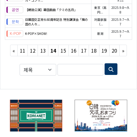
ル・コンサ...
9.11
東京（高
2025.9.8～9.
【朗読公演】韓国戯曲「クミの五月」
円...
8
日韓国交正常化60周年記念 特別講演会「隣の
対面参加
2025.9.7～9.
国の人々...
（...
7
2025.9.7～9.
K-POP×SHOW!
新潟
7
Previous
Next
«
11
12
13
14
15
16
17
18
19
20
»