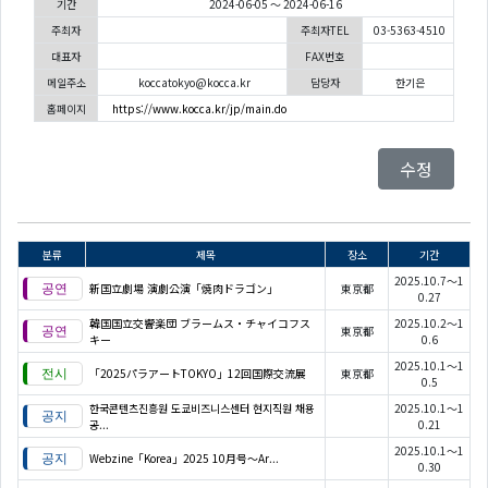
기간
2024-06-05 ～ 2024-06-16
주최자
주최자TEL
03-5363-4510
대표자
FAX번호
메일주소
koccatokyo@kocca.kr
담당자
한기은
홈페이지
https://www.kocca.kr/jp/main.do
수정
분류
제목
장소
기간
2025.10.7～1
新国立劇場 演劇公演「焼肉ドラゴン」
東京都
0.27
韓国国立交響楽団 ブラームス・チャイコフス
2025.10.2～1
東京都
キー
0.6
2025.10.1～1
「2025パラアートTOKYO」12回国際交流展
東京都
0.5
한국콘텐츠진흥원 도쿄비즈니스센터 현지직원 채용
2025.10.1～1
공...
0.21
2025.10.1～1
Webzine「Korea」2025 10月号～Ar...
0.30