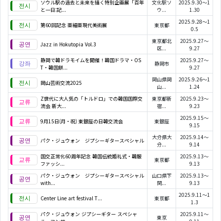
ソウル駅の過去と未来を描く特別企画展「百年
文化駅ソ
2025.9.30～1
と一日:記...
ウ...
1.30
2025.9.28～1
第60回記念 亜細亜現代美術展
東京都
0.5
東京都北
2025.9.27～
Jazz in Hokutopia Vol.3
区...
9.27
静岡で韓ドラモイムを開催！韓国ドラマ・OS
2025.9.27～
静岡市
T・韓国餅...
9.27
岡山県岡
2025.9.26～1
岡山芸術交流2025
山...
1.24
Z世代に大人気の「トルドロ」での韓国国際交
東京都新
2025.9.23～
流会 新大...
宿...
9.23
2025.9.15～
9月15日(月・祝) 東銀座の日韓交流会
東銀座
9.15
大分県大
2025.9.14～
パク・ジュウォン ジプシーギタースペシャル
分...
9.14
国交正常化60周年記念 韓国伝統婚礼式・韓服
2025.9.13～
東京都
ファッシ...
9.13
パク・ジュウォン ジプシーギタースペシャル
山口県下
2025.9.13～
with...
関...
9.13
2025.9.11～1
Center Line art festival T...
東京都
1.3
パク・ジュウォン ジプシーギター スペシャ
2025.9.11～
東京