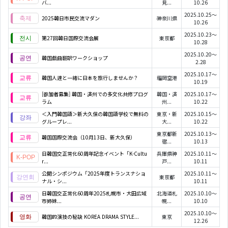
バ...
見...
10.26
2025.10.25～
2025韓日市民交流マダン
神奈川県
10.26
2025.10.23～
第27回韓日国際交流会展
東京都
10.28
2025.10.20～
韓国戯曲翻訳ワークショップ
2.28
2025.10.17～
韓国人達と一緒に日本を旅行しませんか？
福岡空港
10.19
[参加者募集] 韓国・済州での多文化共修プログ
韓国・済
2025.10.17～
ラム
州...
10.22
＜入門韓国語＞新大久保の韓国語学校で無料の
東京・新
2025.10.15～
グループレ...
大...
10.22
東京都新
2025.10.13～
韓国国際交流会（10月13日、新大久保）
宿...
10.13
日韓国交正常化60周年記念イベント「K-Cultu
兵庫県神
2025.10.11～
r...
戸...
10.11
公開シンポジウム「2025年度トランスナショ
2025.10.11～
東京都
ナル・シ...
10.11
日韓国交正常化60周年2025札幌市・大田広域
北海道札
2025.10.10～
市姉妹...
幌...
10.10
2025.10.10～
韓国的演技の秘訣 KOREA DRAMA STYLE...
東京
12.26