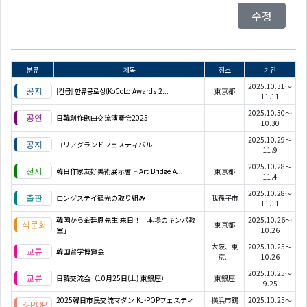
수정
분류
제목
장소
기간
2025.10.31～
[긴급] 한류공로상(KoCoLo Awards 2...
東京都
11.11
2025.10.30～
日韓創作歌曲交流演奏会2025
10.30
2025.10.29～
コリアグランドフェスティバル
11.9
2025.10.28～
韓日作家友好美術展示會 – Art Bridge A...
東京都
11.4
2025.10.28～
ロングステイ観光の取り組み
我孫子市
11.11
韓国から金廷恩先生 来日！「本場のキンパ教
2025.10.26～
東京都
室」
10.26
大阪、東
2025.10.25～
韓国留学博覧会
京...
10.26
2025.10.25～
日韓交流会（10月25日(土) 東銀座）
東銀座
9.25
2025韓日市民交流マダン KJ-POPフェスティ
横浜市鶴
2025.10.25～