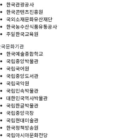
한국관광공사
한국콘텐츠진흥원
국외소재문화유산재단
한국농수산식품유통공사
주일한국교육원
한국문화기관
한국예술종합학교
국립중앙박물관
국립국어원
국립중앙도서관
국립국악원
국립민속박물관
대한민국역사박물관
국립한글박물관
국립중앙극장
국립현대미술관
한국정책방송원
국립아시아문화전당