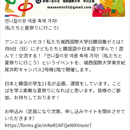
언니들이랑 여름 축제 가자!
(私たちと夏祭りに行こう)
アンニョンハセヨ！私たち城西国際大学日韓協働ゼミは7
月6日（日）に子どもたちと韓国語や日本語で学んで！遊
んで！交流する！「언니들이랑 여름 축제 가자!（私たちと
夏祭りに行こう）というイベントを、城西国際大学東京紀
尾井町キャンパス2号棟1階で開催します。
日本と韓国の学生11名が企画、運営をしています。こと
ばを学ぶ素敵な夏祭りになればと思います。皆様のご参
加、お待ちしております！
お申込み（定員になり次第、申し込みサイトを閉めさせて
いただきます）
https://forms.gle/mKeR1KFQeWXVnonr7