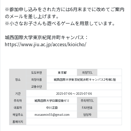
※参加申し込みをされた方には6月末までに改めてご案内
のメールを差し上げます。
※小さなお子さんも遊べるゲームを用意しています。
城西国際大学東京紀尾井町キャンパス：
https://www.jiu.ac.jp/access/kioicho/
도도부현
東京都
회장TEL
장소
회장이름
城西国際大学東京紀尾井町キャンパス2号棟1階
교통수단
기간
2025-07-06 ～ 2025-07-06
주최자
城西国際大学日韓協働ゼミ
주최자TEL
대표자
中川正臣
FAX번호
메일주소
masaomin55@gmail.com
담당자
홈페이지