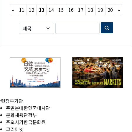
Previous
Next
«
11
12
13
14
15
16
17
18
19
20
»
관련정부기관
주일본대한민국대사관
문화체육관광부
주오사카한국문화원
코리아넷